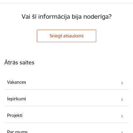
Vai šī informācija bija noderīga?
Sniegt atsauksmi
Kājene
Ātrās saites
Vakances
Iepirkumi
Projekti
Par mums