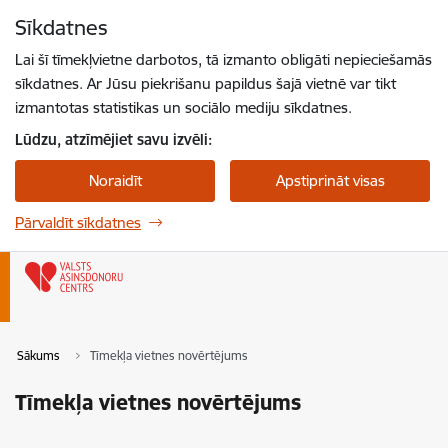
Pāriet uz lapas saturu
Sīkdatnes
Spied
lai meklētu
Enter
Lai šī tīmekļvietne darbotos, tā izmanto obligāti nepieciešamās
sīkdatnes. Ar Jūsu piekrišanu papildus šajā vietnē var tikt
izmantotas statistikas un sociālo mediju sīkdatnes.
Lūdzu, atzīmējiet savu izvēli:
Noraidīt
Apstiprināt visas
Pārvaldīt sīkdatnes
Sākums
Tīmekļa vietnes novērtējums
Tīmekļa vietnes novērtējums