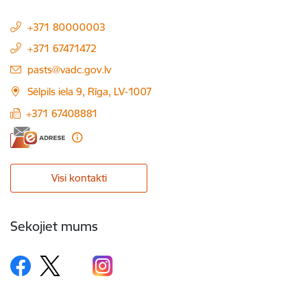
+371 80000003
+371 67471472
E-pasts:
pasts@vadc.gov.lv
Sēlpils iela 9, Rīga, LV-1007
+371 67408881
Visi kontakti
Sekojiet mums