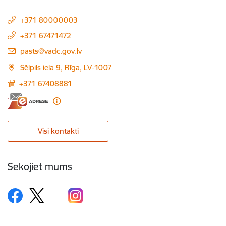
+371 80000003
+371 67471472
E-pasts:
pasts@vadc.gov.lv
Sēlpils iela 9, Rīga, LV-1007
+371 67408881
Visi kontakti
Sekojiet mums