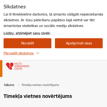
Pāriet uz lapas saturu
Sīkdatnes
Spied
lai meklētu
Enter
Lai šī tīmekļvietne darbotos, tā izmanto obligāti nepieciešamās
sīkdatnes. Ar Jūsu piekrišanu papildus šajā vietnē var tikt
izmantotas statistikas un sociālo mediju sīkdatnes.
Lūdzu, atzīmējiet savu izvēli:
Noraidīt
Apstiprināt visas
Pārvaldīt sīkdatnes
Sākums
Tīmekļa vietnes novērtējums
Tīmekļa vietnes novērtējums