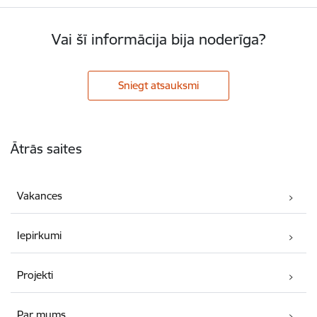
Vai šī informācija bija noderīga?
Sniegt atsauksmi
Kājene
Ātrās saites
Vakances
Iepirkumi
Projekti
Par mums