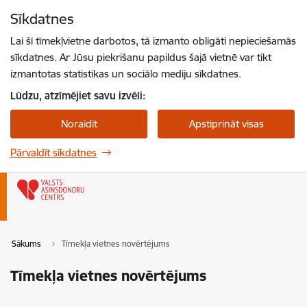
Pāriet uz lapas saturu
Sīkdatnes
Spied
lai meklētu
Enter
Lai šī tīmekļvietne darbotos, tā izmanto obligāti nepieciešamās
sīkdatnes. Ar Jūsu piekrišanu papildus šajā vietnē var tikt
izmantotas statistikas un sociālo mediju sīkdatnes.
Lūdzu, atzīmējiet savu izvēli:
Noraidīt
Apstiprināt visas
Pārvaldīt sīkdatnes
Sākums
Tīmekļa vietnes novērtējums
Tīmekļa vietnes novērtējums