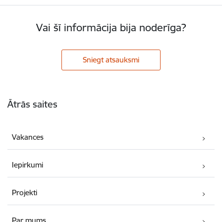
Vai šī informācija bija noderīga?
Sniegt atsauksmi
Kājene
Ātrās saites
Vakances
Iepirkumi
Projekti
Par mums