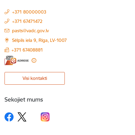
+371 80000003
+371 67471472
E-pasts:
pasts@vadc.gov.lv
Sēlpils iela 9, Rīga, LV-1007
+371 67408881
Visi kontakti
Sekojiet mums