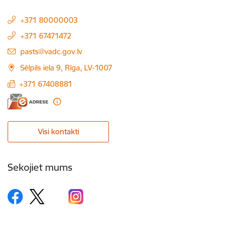
+371 80000003
+371 67471472
E-pasts:
pasts@vadc.gov.lv
Sēlpils iela 9, Rīga, LV-1007
+371 67408881
Visi kontakti
Sekojiet mums