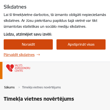
Pāriet uz lapas saturu
Sīkdatnes
Spied
lai meklētu
Enter
Lai šī tīmekļvietne darbotos, tā izmanto obligāti nepieciešamās
sīkdatnes. Ar Jūsu piekrišanu papildus šajā vietnē var tikt
izmantotas statistikas un sociālo mediju sīkdatnes.
Lūdzu, atzīmējiet savu izvēli:
Noraidīt
Apstiprināt visas
Pārvaldīt sīkdatnes
Sākums
Tīmekļa vietnes novērtējums
Tīmekļa vietnes novērtējums