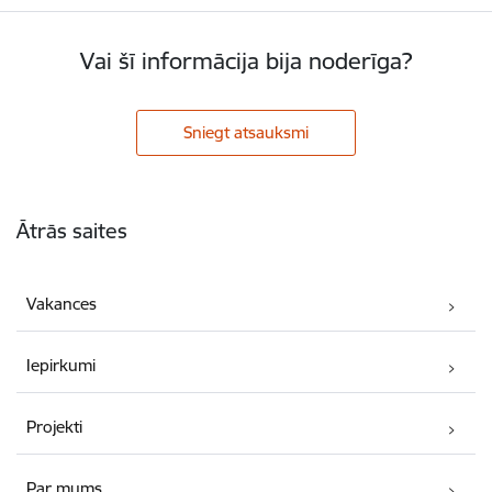
Vai šī informācija bija noderīga?
Sniegt atsauksmi
Kājene
Ātrās saites
Vakances
Iepirkumi
Projekti
Par mums