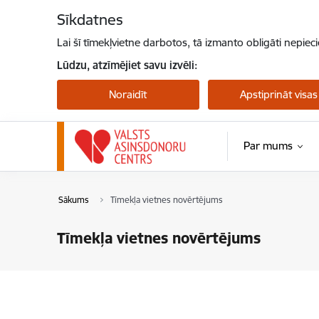
Pāriet uz lapas saturu
Sīkdatnes
Lai šī tīmekļvietne darbotos, tā izmanto obligāti nepiec
Lūdzu, atzīmējiet savu izvēli:
Noraidīt
Apstiprināt visas
Par mums
Sākums
Tīmekļa vietnes novērtējums
Tīmekļa vietnes novērtējums