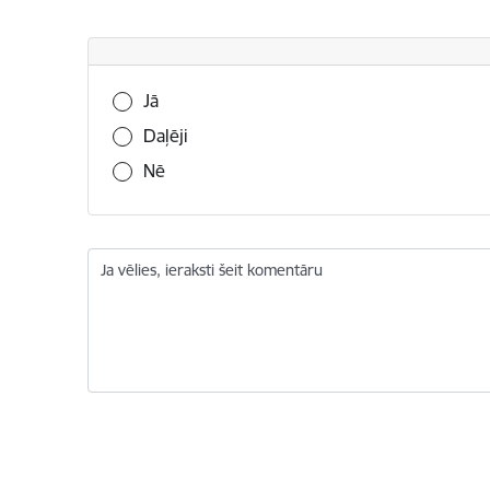
Vai šī informācija bija noderīga?
Jā
Daļēji
Nē
Ja vēlies, ieraksti šeit komentāru