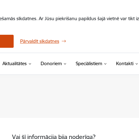
iešamās sīkdatnes. Ar Jūsu piekrišanu papildus šajā vietnē var tikt i
Pārvaldīt sīkdatnes
Aktualitātes
Donoriem
Speciālistiem
Kontakti
Vai šī informācija bija noderīga?