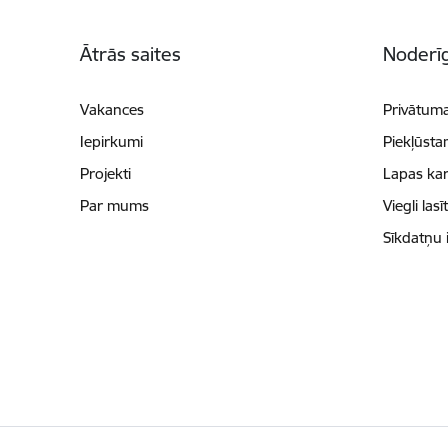
Kājene
Ātrās saites
Noderīg
Vakances
Privātuma
Iepirkumi
Piekļūsta
Projekti
Lapas kar
Par mums
Viegli lasī
Sīkdatņu 