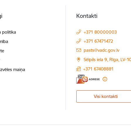
i
Kontakti
 politika
+371 80000003
+371 67471472
mība
E-pasts:
pasts@vadc.gov.lv
te
Sēlpils iela 9, Rīga, LV-
t
+371 67408881
izvēles maiņa
Visi kontakti