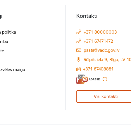
i
Kontakti
 politika
+371 80000003
+371 67471472
mība
E-pasts:
pasts@vadc.gov.lv
te
Sēlpils iela 9, Rīga, LV-
t
+371 67408881
izvēles maiņa
Visi kontakti