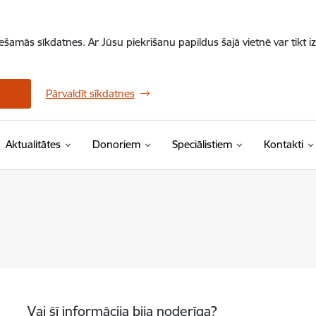
iešamās sīkdatnes. Ar Jūsu piekrišanu papildus šajā vietnē var tikt i
Pārvaldīt sīkdatnes
Aktualitātes
Donoriem
Speciālistiem
Kontakti
Vai šī informācija bija noderīga?