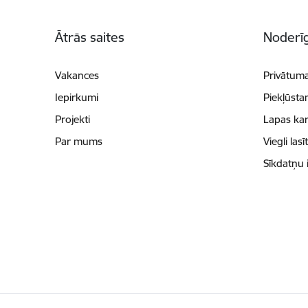
Kājene
Ātrās saites
Noderīg
Vakances
Privātuma
Iepirkumi
Piekļūsta
Projekti
Lapas kar
Par mums
Viegli lasī
Sīkdatņu 