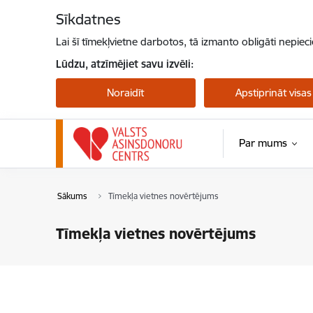
Pāriet uz lapas saturu
Sīkdatnes
Lai šī tīmekļvietne darbotos, tā izmanto obligāti nepiec
Lūdzu, atzīmējiet savu izvēli:
Noraidīt
Apstiprināt visas
Par mums
Sākums
Tīmekļa vietnes novērtējums
Tīmekļa vietnes novērtējums