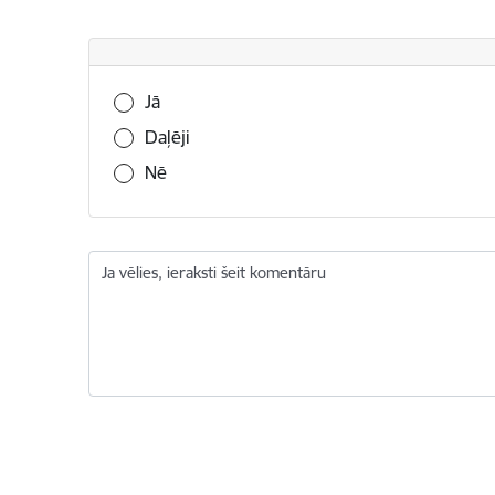
Vai šī informācija bija noderīga?
Jā
Daļēji
Nē
Ja vēlies, ieraksti šeit komentāru