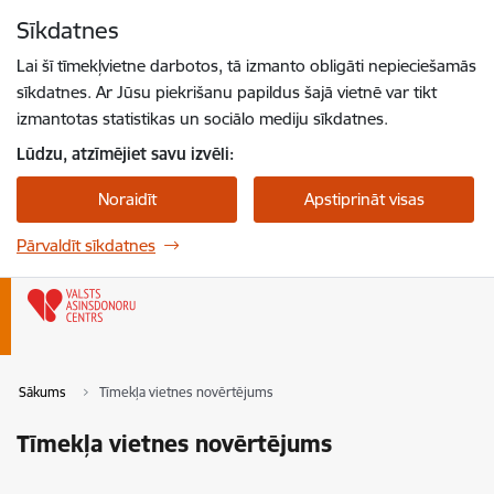
Pāriet uz lapas saturu
Sīkdatnes
Spied
lai meklētu
Enter
Lai šī tīmekļvietne darbotos, tā izmanto obligāti nepieciešamās
sīkdatnes. Ar Jūsu piekrišanu papildus šajā vietnē var tikt
izmantotas statistikas un sociālo mediju sīkdatnes.
Lūdzu, atzīmējiet savu izvēli:
Noraidīt
Apstiprināt visas
Pārvaldīt sīkdatnes
Sākums
Tīmekļa vietnes novērtējums
Tīmekļa vietnes novērtējums