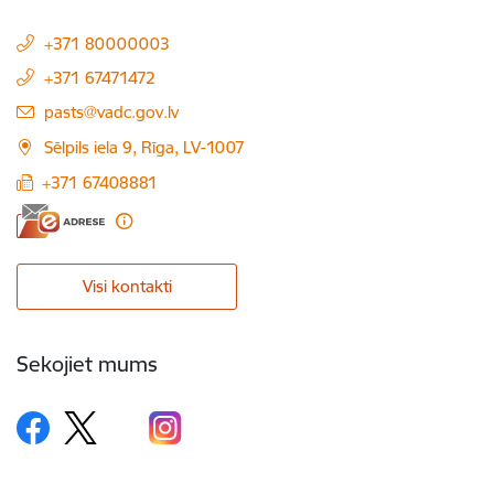
+371 80000003
+371 67471472
E-pasts:
pasts@vadc.gov.lv
Sēlpils iela 9, Rīga, LV-1007
+371 67408881
Visi kontakti
Sekojiet mums