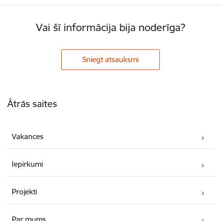
Vai šī informācija bija noderīga?
Sniegt atsauksmi
Kājene
Ātrās saites
Vakances
Iepirkumi
Projekti
Par mums