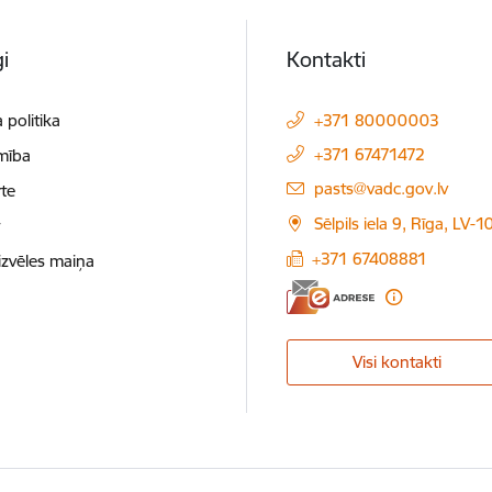
i
Kontakti
 politika
+371 80000003
+371 67471472
mība
E-pasts:
pasts@vadc.gov.lv
te
Sēlpils iela 9, Rīga, LV-
t
+371 67408881
izvēles maiņa
Visi kontakti