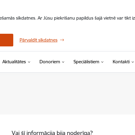
iešamās sīkdatnes. Ar Jūsu piekrišanu papildus šajā vietnē var tikt i
Pārvaldīt sīkdatnes
Aktualitātes
Donoriem
Speciālistiem
Kontakti
Vai šī informācija bija noderīga?