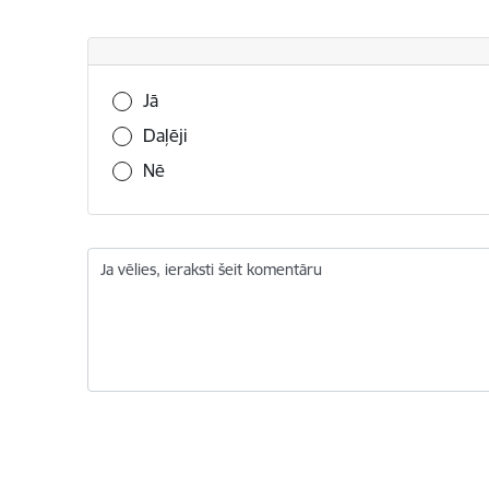
Vai šī informācija bija noderīga?
Jā
Daļēji
Nē
Ja vēlies, ieraksti šeit komentāru