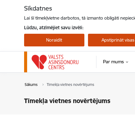
Pāriet uz lapas saturu
Sīkdatnes
Lai šī tīmekļvietne darbotos, tā izmanto obligāti nepiec
Lūdzu, atzīmējiet savu izvēli:
Noraidīt
Apstiprināt visas
Par mums
Sākums
Tīmekļa vietnes novērtējums
Tīmekļa vietnes novērtējums