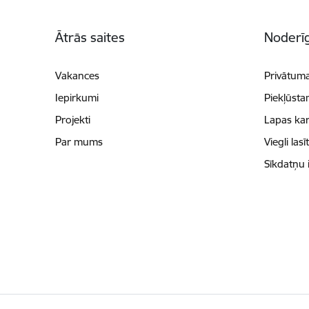
Kājene
Ātrās saites
Noderīg
Vakances
Privātuma
Iepirkumi
Piekļūsta
Projekti
Lapas kar
Par mums
Viegli lasī
Sīkdatņu 