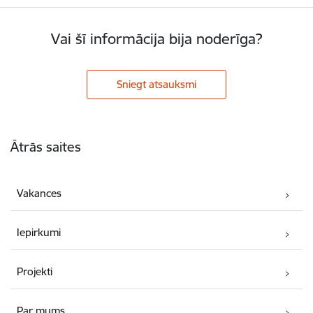
Vai šī informācija bija noderīga?
Sniegt atsauksmi
Kājene
Ātrās saites
Vakances
Iepirkumi
Projekti
Par mums