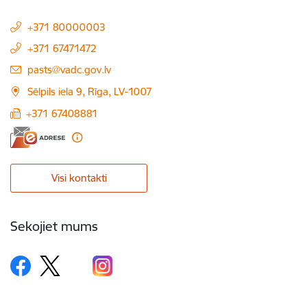
+371 80000003
+371 67471472
E-pasts:
pasts@vadc.gov.lv
Sēlpils iela 9, Rīga, LV-1007
+371 67408881
Visi kontakti
Sekojiet mums