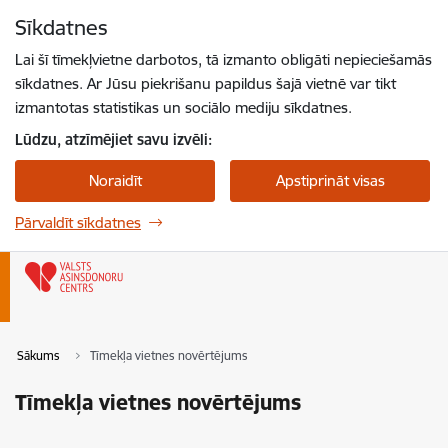
Pāriet uz lapas saturu
Sīkdatnes
Spied
lai meklētu
Enter
Lai šī tīmekļvietne darbotos, tā izmanto obligāti nepieciešamās
sīkdatnes. Ar Jūsu piekrišanu papildus šajā vietnē var tikt
izmantotas statistikas un sociālo mediju sīkdatnes.
Lūdzu, atzīmējiet savu izvēli:
Noraidīt
Apstiprināt visas
Pārvaldīt sīkdatnes
Sākums
Tīmekļa vietnes novērtējums
Tīmekļa vietnes novērtējums