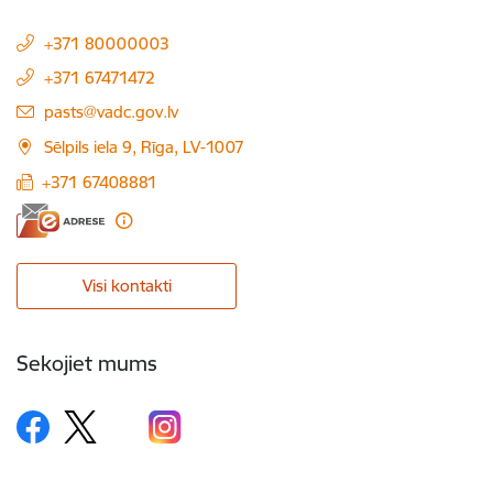
+371 80000003
+371 67471472
E-pasts:
pasts@vadc.gov.lv
Sēlpils iela 9, Rīga, LV-1007
+371 67408881
Visi kontakti
Sekojiet mums