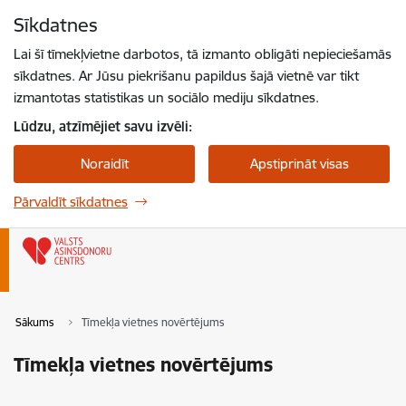
Pāriet uz lapas saturu
Sīkdatnes
Spied
lai meklētu
Enter
Lai šī tīmekļvietne darbotos, tā izmanto obligāti nepieciešamās
sīkdatnes. Ar Jūsu piekrišanu papildus šajā vietnē var tikt
izmantotas statistikas un sociālo mediju sīkdatnes.
Lūdzu, atzīmējiet savu izvēli:
Noraidīt
Apstiprināt visas
Pārvaldīt sīkdatnes
Sākums
Tīmekļa vietnes novērtējums
Tīmekļa vietnes novērtējums