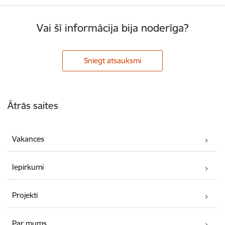
Vai šī informācija bija noderīga?
Sniegt atsauksmi
Kājene
Ātrās saites
Vakances
Iepirkumi
Projekti
Par mums