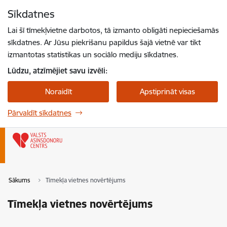
Pāriet uz lapas saturu
Sīkdatnes
Spied
lai meklētu
Enter
Lai šī tīmekļvietne darbotos, tā izmanto obligāti nepieciešamās
sīkdatnes. Ar Jūsu piekrišanu papildus šajā vietnē var tikt
izmantotas statistikas un sociālo mediju sīkdatnes.
Lūdzu, atzīmējiet savu izvēli:
Noraidīt
Apstiprināt visas
Pārvaldīt sīkdatnes
Sākums
Tīmekļa vietnes novērtējums
Tīmekļa vietnes novērtējums