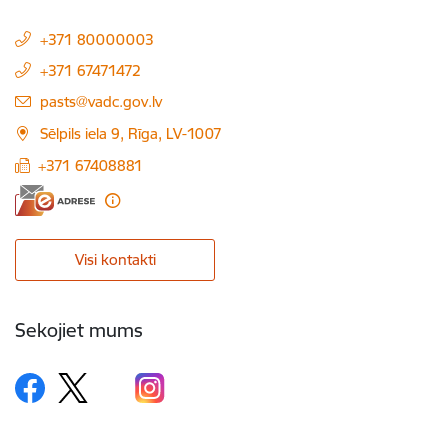
+371 80000003
+371 67471472
E-pasts:
pasts@vadc.gov.lv
Sēlpils iela 9, Rīga, LV-1007
+371 67408881
Visi kontakti
Sekojiet mums