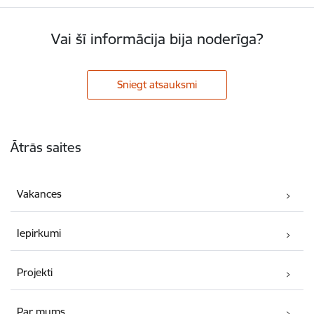
Vai šī informācija bija noderīga?
Sniegt atsauksmi
Kājene
Ātrās saites
Vakances
Iepirkumi
Projekti
Par mums