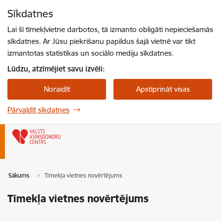
Pāriet uz lapas saturu
Sīkdatnes
Spied
lai meklētu
Enter
Lai šī tīmekļvietne darbotos, tā izmanto obligāti nepieciešamās
sīkdatnes. Ar Jūsu piekrišanu papildus šajā vietnē var tikt
izmantotas statistikas un sociālo mediju sīkdatnes.
Lūdzu, atzīmējiet savu izvēli:
Noraidīt
Apstiprināt visas
Pārvaldīt sīkdatnes
Sākums
Tīmekļa vietnes novērtējums
Tīmekļa vietnes novērtējums