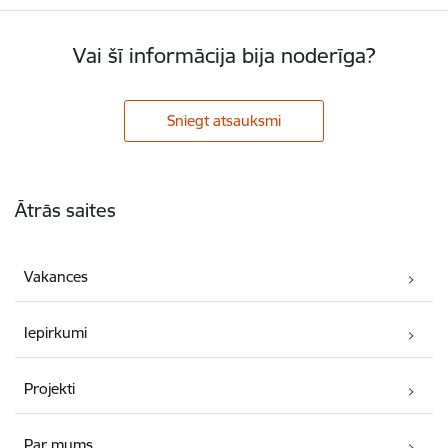
Vai šī informācija bija noderīga?
Sniegt atsauksmi
Kājene
Ātrās saites
Vakances
Iepirkumi
Projekti
Par mums