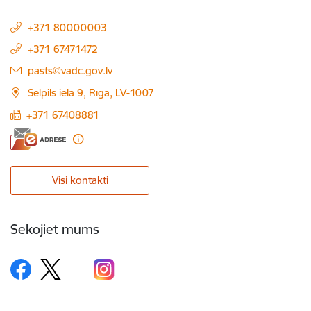
+371 80000003
+371 67471472
E-pasts:
pasts@vadc.gov.lv
Sēlpils iela 9, Rīga, LV-1007
+371 67408881
Visi kontakti
Sekojiet mums