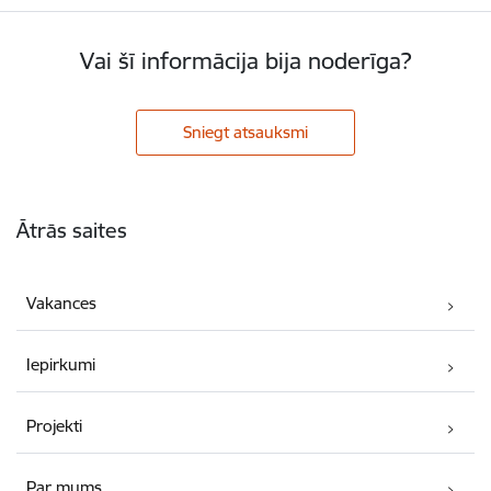
Vai šī informācija bija noderīga?
Sniegt atsauksmi
Kājene
Ātrās saites
Vakances
Iepirkumi
Projekti
Par mums