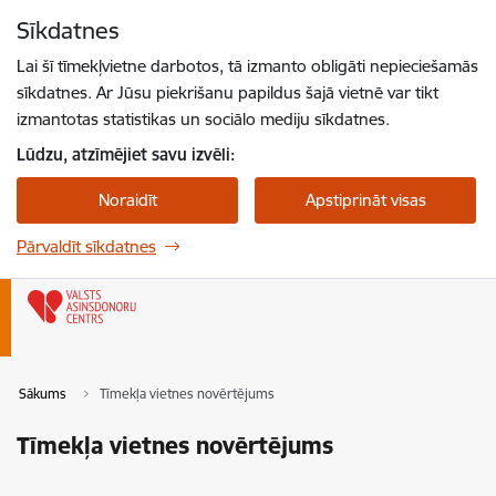
Pāriet uz lapas saturu
Sīkdatnes
Spied
lai meklētu
Enter
Lai šī tīmekļvietne darbotos, tā izmanto obligāti nepieciešamās
sīkdatnes. Ar Jūsu piekrišanu papildus šajā vietnē var tikt
izmantotas statistikas un sociālo mediju sīkdatnes.
Lūdzu, atzīmējiet savu izvēli:
Noraidīt
Apstiprināt visas
Pārvaldīt sīkdatnes
Sākums
Tīmekļa vietnes novērtējums
Tīmekļa vietnes novērtējums