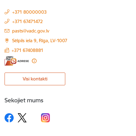
+371 80000003
+371 67471472
E-pasts:
pasts@vadc.gov.lv
Sēlpils iela 9, Rīga, LV-1007
+371 67408881
Visi kontakti
Sekojiet mums