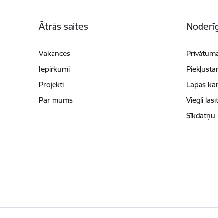
Kājene
Ātrās saites
Noderīg
Vakances
Privātuma
Iepirkumi
Piekļūsta
Projekti
Lapas kar
Par mums
Viegli lasī
Sīkdatņu 