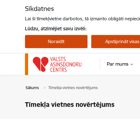
Pāriet uz lapas saturu
Sīkdatnes
Lai šī tīmekļvietne darbotos, tā izmanto obligāti nepiec
Lūdzu, atzīmējiet savu izvēli:
Noraidīt
Apstiprināt visas
Par mums
Sākums
Tīmekļa vietnes novērtējums
Tīmekļa vietnes novērtējums