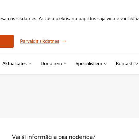
iešamās sīkdatnes. Ar Jūsu piekrišanu papildus šajā vietnē var tikt i
Pārvaldīt sīkdatnes
Aktualitātes
Donoriem
Speciālistiem
Kontakti
Vai šī informācija bija noderīga?