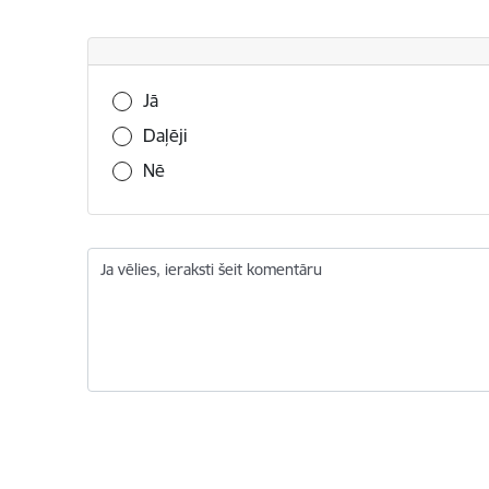
Vai šī informācija bija noderīga?
Jā
Daļēji
Nē
Ja vēlies, ieraksti šeit komentāru