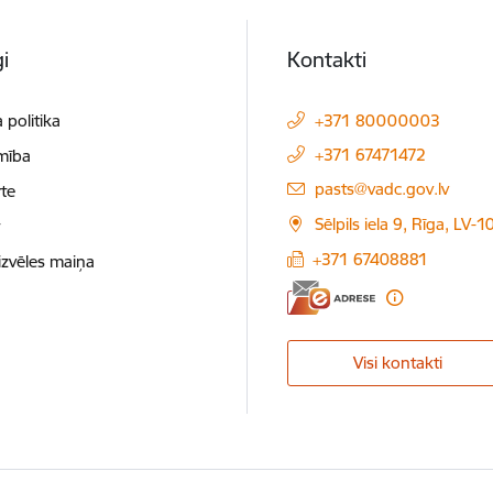
i
Kontakti
 politika
+371 80000003
+371 67471472
mība
E-pasts:
pasts@vadc.gov.lv
te
Sēlpils iela 9, Rīga, LV-
t
+371 67408881
izvēles maiņa
Visi kontakti