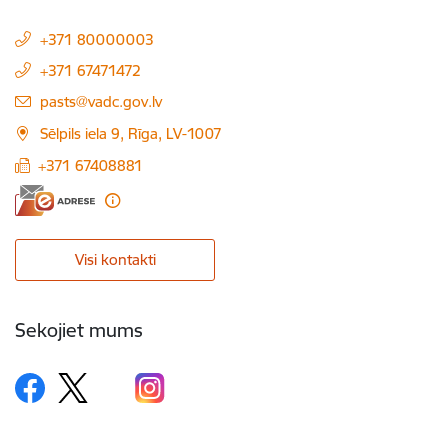
+371 80000003
+371 67471472
E-pasts:
pasts@vadc.gov.lv
Sēlpils iela 9, Rīga, LV-1007
+371 67408881
Visi kontakti
Sekojiet mums