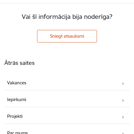
Vai šī informācija bija noderīga?
Sniegt atsauksmi
Kājene
Ātrās saites
Vakances
Iepirkumi
Projekti
Par mums