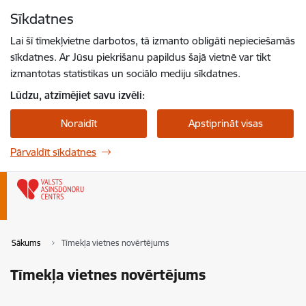
Pāriet uz lapas saturu
Sīkdatnes
Spied
lai meklētu
Enter
Lai šī tīmekļvietne darbotos, tā izmanto obligāti nepieciešamās
sīkdatnes. Ar Jūsu piekrišanu papildus šajā vietnē var tikt
izmantotas statistikas un sociālo mediju sīkdatnes.
Lūdzu, atzīmējiet savu izvēli:
Noraidīt
Apstiprināt visas
Pārvaldīt sīkdatnes
Sākums
Tīmekļa vietnes novērtējums
Tīmekļa vietnes novērtējums