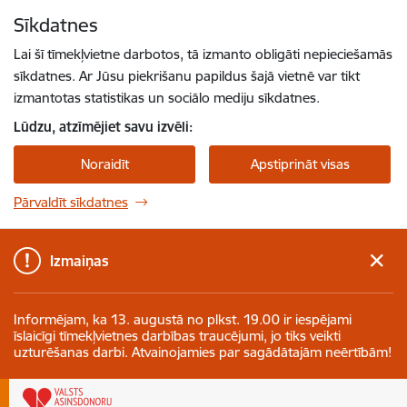
Pāriet uz lapas saturu
Sīkdatnes
Spied
lai meklētu
Enter
Lai šī tīmekļvietne darbotos, tā izmanto obligāti nepieciešamās
sīkdatnes. Ar Jūsu piekrišanu papildus šajā vietnē var tikt
izmantotas statistikas un sociālo mediju sīkdatnes.
Lūdzu, atzīmējiet savu izvēli:
Noraidīt
Apstiprināt visas
Pārvaldīt sīkdatnes
Izmaiņas
Informējam, ka 13. augustā no plkst. 19.00 ir iespējami
īslaicīgi tīmekļvietnes darbības traucējumi, jo tiks veikti
uzturēšanas darbi. Atvainojamies par sagādātajām neērtībām!