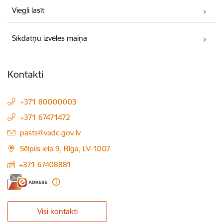
Viegli lasīt
Sīkdatņu izvēles maiņa
Kontakti
+371 80000003
+371 67471472
E-pasts:
pasts@vadc.gov.lv
Sēlpils iela 9, Rīga, LV-1007
+371 67408881
Visi kontakti