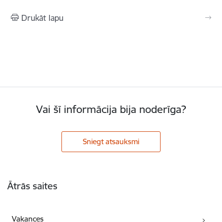
Drukāt lapu
Vai šī informācija bija noderīga?
Sniegt atsauksmi
Kājene
Ātrās saites
Vakances