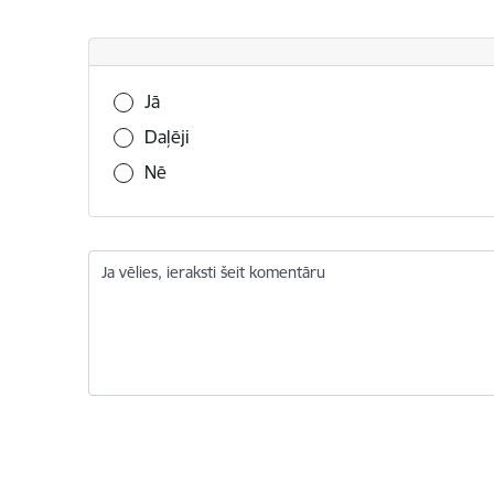
Vai šī informācija bija noderīga?
Jā
Daļēji
Nē
Ja vēlies, ieraksti šeit komentāru