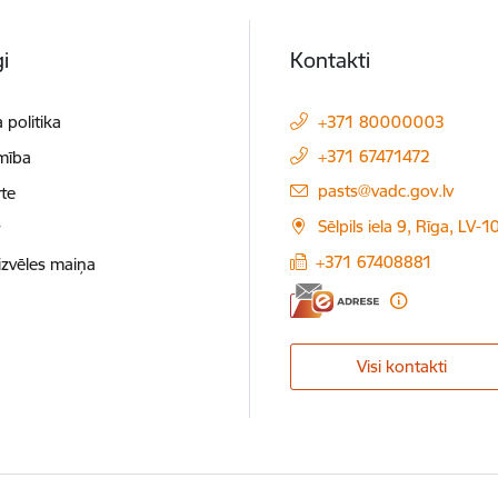
i
Kontakti
 politika
+371 80000003
+371 67471472
mība
E-pasts:
pasts@vadc.gov.lv
te
Sēlpils iela 9, Rīga, LV-
t
+371 67408881
izvēles maiņa
Visi kontakti