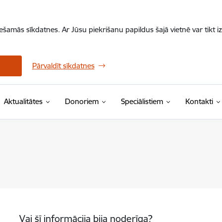
iešamās sīkdatnes. Ar Jūsu piekrišanu papildus šajā vietnē var tikt i
Pārvaldīt sīkdatnes
Aktualitātes
Donoriem
Speciālistiem
Kontakti
Vai šī informācija bija noderīga?