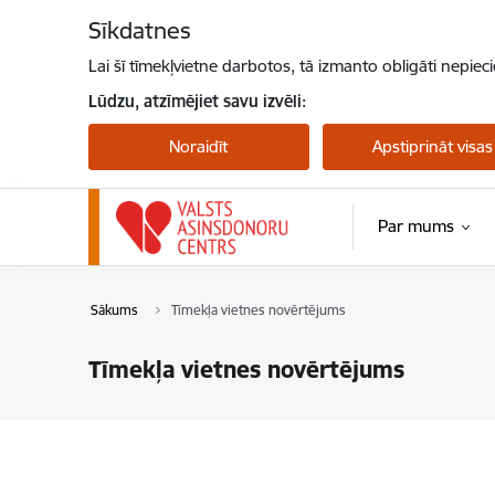
Pāriet uz lapas saturu
Sīkdatnes
Lai šī tīmekļvietne darbotos, tā izmanto obligāti nepiec
Lūdzu, atzīmējiet savu izvēli:
Noraidīt
Apstiprināt visas
Par mums
Sākums
Tīmekļa vietnes novērtējums
Tīmekļa vietnes novērtējums