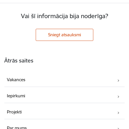
Vai šī informācija bija noderīga?
Sniegt atsauksmi
Kājene
Ātrās saites
Vakances
Iepirkumi
Projekti
Par mums