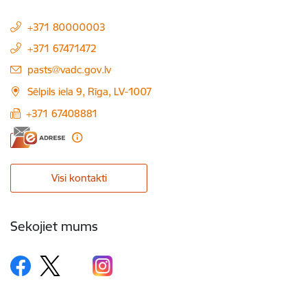
+371 80000003
+371 67471472
E-pasts:
pasts@vadc.gov.lv
Sēlpils iela 9, Rīga, LV-1007
+371 67408881
Visi kontakti
Sekojiet mums