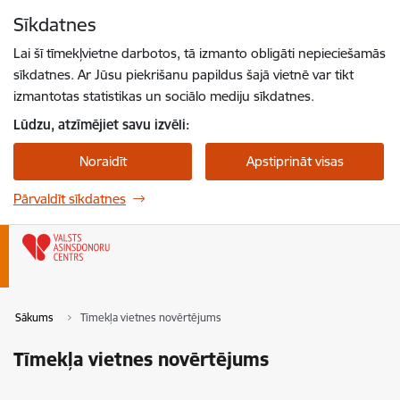
Pāriet uz lapas saturu
Sīkdatnes
Spied
lai meklētu
Enter
Lai šī tīmekļvietne darbotos, tā izmanto obligāti nepieciešamās
sīkdatnes. Ar Jūsu piekrišanu papildus šajā vietnē var tikt
izmantotas statistikas un sociālo mediju sīkdatnes.
Lūdzu, atzīmējiet savu izvēli:
Noraidīt
Apstiprināt visas
Pārvaldīt sīkdatnes
Sākums
Tīmekļa vietnes novērtējums
Tīmekļa vietnes novērtējums