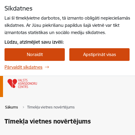
Pāriet uz lapas saturu
Sīkdatnes
Spied
lai meklētu
Enter
Lai šī tīmekļvietne darbotos, tā izmanto obligāti nepieciešamās
sīkdatnes. Ar Jūsu piekrišanu papildus šajā vietnē var tikt
izmantotas statistikas un sociālo mediju sīkdatnes.
Lūdzu, atzīmējiet savu izvēli:
Noraidīt
Apstiprināt visas
Pārvaldīt sīkdatnes
Sākums
Tīmekļa vietnes novērtējums
Tīmekļa vietnes novērtējums