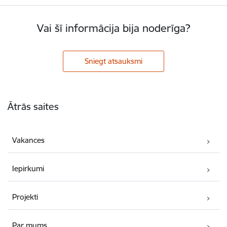
Vai šī informācija bija noderīga?
Sniegt atsauksmi
Kājene
Ātrās saites
Vakances
Iepirkumi
Projekti
Par mums