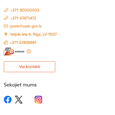
+371 80000003
+371 67471472
E-pasts:
pasts@vadc.gov.lv
Sēlpils iela 9, Rīga, LV-1007
+371 67408881
Visi kontakti
Sekojiet mums