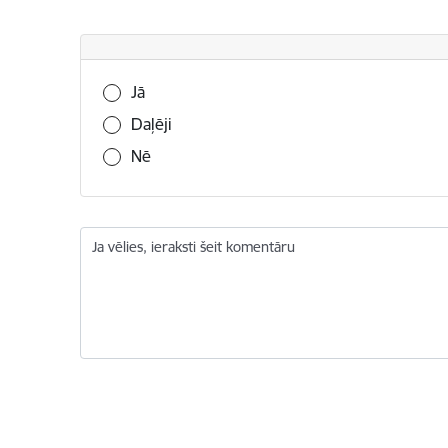
Vai šī informācija bija noderīga?
Jā
Daļēji
Nē
Ja vēlies, ieraksti šeit komentāru