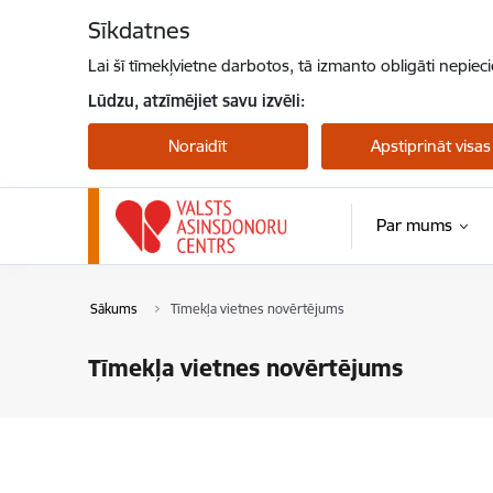
Pāriet uz lapas saturu
Sīkdatnes
Lai šī tīmekļvietne darbotos, tā izmanto obligāti nepiec
Lūdzu, atzīmējiet savu izvēli:
Noraidīt
Apstiprināt visas
Par mums
Sākums
Tīmekļa vietnes novērtējums
Tīmekļa vietnes novērtējums