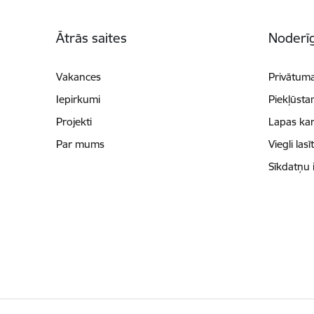
Kājene
Ātrās saites
Noderīg
Vakances
Privātuma
Iepirkumi
Piekļūsta
Projekti
Lapas kar
Par mums
Viegli lasī
Sīkdatņu 