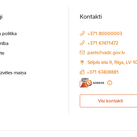
i
Kontakti
 politika
+371 80000003
+371 67471472
mība
E-pasts:
pasts@vadc.gov.lv
te
Sēlpils iela 9, Rīga, LV-
t
+371 67408881
izvēles maiņa
Visi kontakti