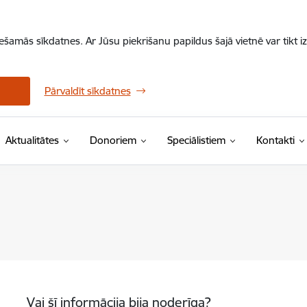
iešamās sīkdatnes. Ar Jūsu piekrišanu papildus šajā vietnē var tikt i
Pārvaldīt sīkdatnes
Aktualitātes
Donoriem
Speciālistiem
Kontakti
Vai šī informācija bija noderīga?