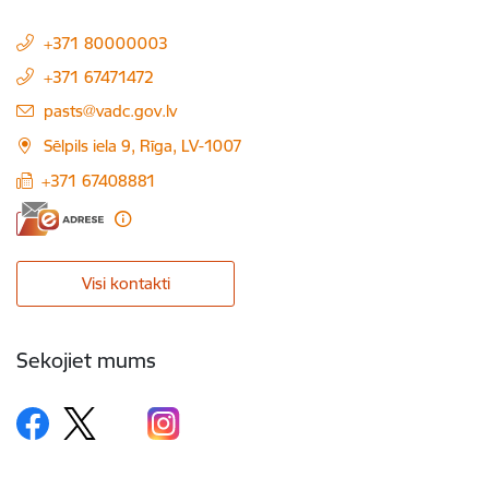
+371 80000003
+371 67471472
E-pasts:
pasts@vadc.gov.lv
Sēlpils iela 9, Rīga, LV-1007
+371 67408881
Visi kontakti
Sekojiet mums