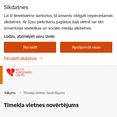
Pāriet uz lapas saturu
Sīkdatnes
Spied
lai meklētu
Enter
Lai šī tīmekļvietne darbotos, tā izmanto obligāti nepieciešamās
sīkdatnes. Ar Jūsu piekrišanu papildus šajā vietnē var tikt
izmantotas statistikas un sociālo mediju sīkdatnes.
Lūdzu, atzīmējiet savu izvēli:
Noraidīt
Apstiprināt visas
Pārvaldīt sīkdatnes
Sākums
Tīmekļa vietnes novērtējums
Tīmekļa vietnes novērtējums