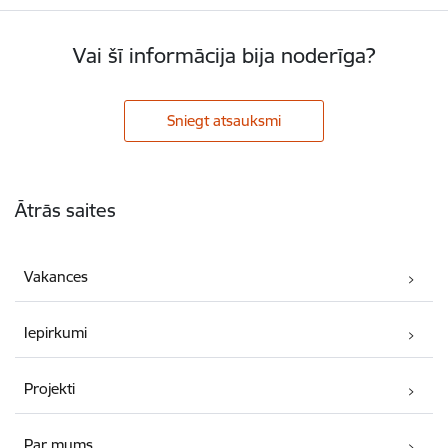
Vai šī informācija bija noderīga?
Sniegt atsauksmi
Kājene
Ātrās saites
Vakances
Iepirkumi
Projekti
Par mums