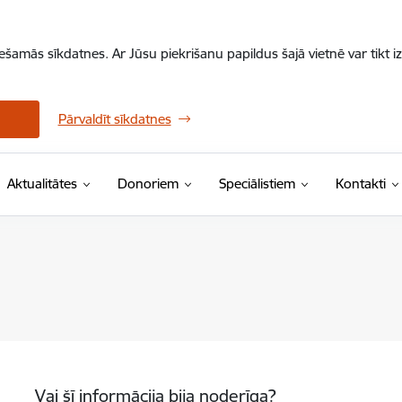
iešamās sīkdatnes. Ar Jūsu piekrišanu papildus šajā vietnē var tikt i
Pārvaldīt sīkdatnes
Aktualitātes
Donoriem
Speciālistiem
Kontakti
Vai šī informācija bija noderīga?