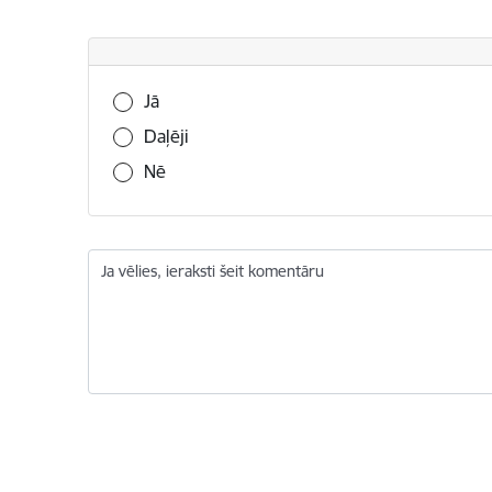
Vai šī informācija bija noderīga?
Jā
Daļēji
Nē
Ja vēlies, ieraksti šeit komentāru