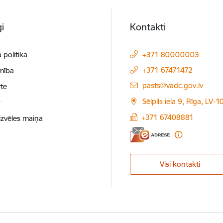
i
Kontakti
 politika
+371 80000003
+371 67471472
mība
E-pasts:
pasts@vadc.gov.lv
te
Sēlpils iela 9, Rīga, LV-
t
+371 67408881
izvēles maiņa
Visi kontakti