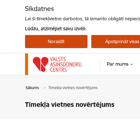
Pāriet uz lapas saturu
Sīkdatnes
Lai šī tīmekļvietne darbotos, tā izmanto obligāti nepiec
Lūdzu, atzīmējiet savu izvēli:
Noraidīt
Apstiprināt visas
Par mums
Sākums
Tīmekļa vietnes novērtējums
Tīmekļa vietnes novērtējums