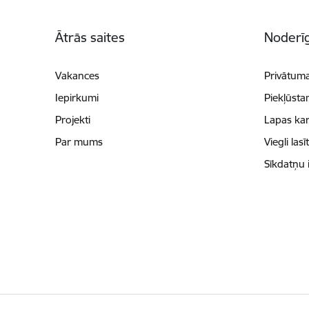
Kājene
Ātrās saites
Noderīg
Vakances
Privātuma
Iepirkumi
Piekļūsta
Projekti
Lapas kar
Par mums
Viegli lasī
Sīkdatņu 