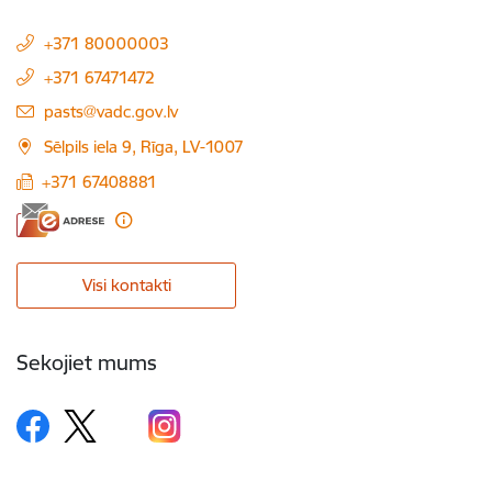
+371 80000003
+371 67471472
E-pasts:
pasts@vadc.gov.lv
Sēlpils iela 9, Rīga, LV-1007
+371 67408881
Visi kontakti
Sekojiet mums