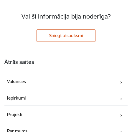
Vai šī informācija bija noderīga?
Sniegt atsauksmi
Kājene
Ātrās saites
Vakances
Iepirkumi
Projekti
Par mums