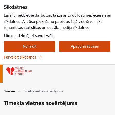
Pāriet uz lapas saturu
Sīkdatnes
Spied
lai meklētu
Enter
Lai šī tīmekļvietne darbotos, tā izmanto obligāti nepieciešamās
sīkdatnes. Ar Jūsu piekrišanu papildus šajā vietnē var tikt
izmantotas statistikas un sociālo mediju sīkdatnes.
Lūdzu, atzīmējiet savu izvēli:
Noraidīt
Apstiprināt visas
Pārvaldīt sīkdatnes
Sākums
Tīmekļa vietnes novērtējums
Tīmekļa vietnes novērtējums