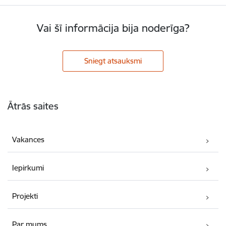
Vai šī informācija bija noderīga?
Sniegt atsauksmi
Kājene
Ātrās saites
Vakances
Iepirkumi
Projekti
Par mums