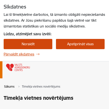
Pāriet uz lapas saturu
Sīkdatnes
Spied
lai meklētu
Enter
Lai šī tīmekļvietne darbotos, tā izmanto obligāti nepieciešamās
sīkdatnes. Ar Jūsu piekrišanu papildus šajā vietnē var tikt
izmantotas statistikas un sociālo mediju sīkdatnes.
Lūdzu, atzīmējiet savu izvēli:
Noraidīt
Apstiprināt visas
Pārvaldīt sīkdatnes
Sākums
Tīmekļa vietnes novērtējums
Tīmekļa vietnes novērtējums