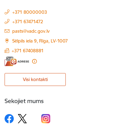
+371 80000003
+371 67471472
E-pasts:
pasts@vadc.gov.lv
Sēlpils iela 9, Rīga, LV-1007
+371 67408881
Visi kontakti
Sekojiet mums