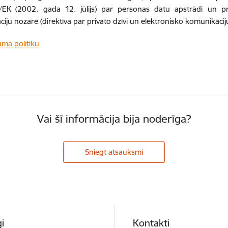
EK (2002. gada 12. jūlijs) par personas datu apstrādi un priv
iju nozarē (direktīva par privāto dzīvi un elektronisko komunikāci
uma politiku
Vai šī informācija bija noderīga?
Sniegt atsauksmi
i
Kontakti