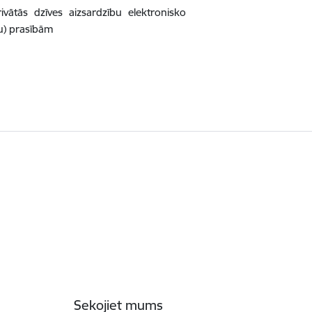
ātās dzīves aizsardzību elektronisko
ju) prasībām
Sekojiet mums