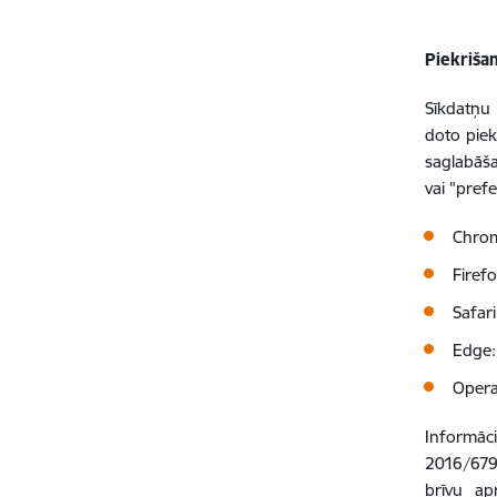
Piekriša
Sīkdatņu 
doto piek
saglabāša
vai "pref
Chro
Firef
Safar
Edge
Oper
Informāci
2016/679 
brīvu ap