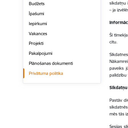
sīkdatņu 
Budžets
– ja izvēl
Īpašumi
Informāc
Iepirkumi
Vakances
Šī tīmekļ
citu.
Projekti
Pakalpojumi
Sīkdatnes
Nākamreiz
Plānošanas dokumenti
paveiks j
Privātuma politika
palīdzību 
Sīkdatņu
Pastāv di
sīkdatnēs.
mēs tās 
Sesijas s