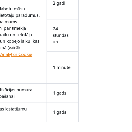
2 gadi
uzlabotu mūsu
 lietotāju paradumus.
ina mums
, par tīmekļa
24
aitu un lietotāju
stundas
un kopējo laiku, kas
un
apā (vairāk
Analytics Cookie
1 minūte
ifikācijas numura
1 gads
bāšanai
as iestatījumu
1 gads