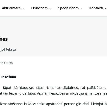
Aktualitātes
Donoriem
Speciālistiem
Kontakti
nes
ņot tekstu
06.11.2020.
 lietošana
e, tāpat kā daudzas citas, izmanto sīkdatnes, lai palīdzētu u
t tās teicamu darbību. Aicinām iepazīties ar sīkdatņu izmantošanas
izmantošanas laikā var tikt apstrādāti personīgie dati. Lietojot šo