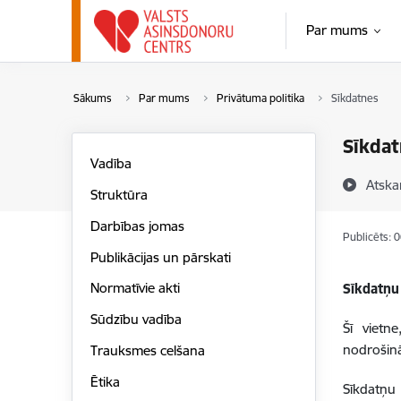
Pāriet uz lapas saturu
Par mums
Sākums
Par mums
Privātuma politika
Sīkdatnes
Sīkdat
Vadība
Atska
Struktūra
Darbības jomas
Publicēts: 
Publikācijas un pārskati
Normatīvie akti
Sīkdatņu
Sūdzību vadība
Šī vietn
nodrošinā
Trauksmes celšana
Ētika
Sīkdatņu 