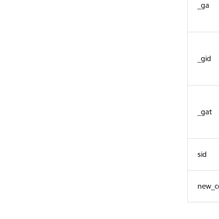
_ga
_gid
_gat
sid
new_c