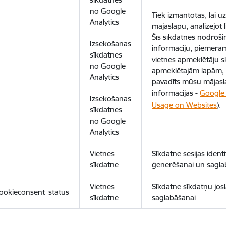
no Google
Tiek izmantotas, lai 
Analytics
mājaslapu, analizējot
Šīs sīkdatnes nodroš
Izsekošanas
informāciju, piemēram
sīkdatnes
vietnes apmeklētāju sk
no Google
apmeklētajām lapām, 
Analytics
pavadīts mūsu mājasl
informācijas -
Google 
Izsekošanas
Usage on Websites
).
sīkdatnes
no Google
Analytics
Vietnes
Sīkdatne sesijas ident
sīkdatne
ģenerēšanai un sagla
Vietnes
Sīkdatne sīkdatņu josl
ookieconsent_status
sīkdatne
saglabāšanai