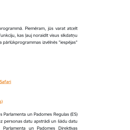
ūkprogrammā. Piemēram, jūs varat atcelt
kciju, kas ļauj noraidīt visus sīkdatņu
eta pārlūkprogrammas izvēlnēs "iespējas"
Safari
s)
pas Parlamenta un Padomes Regulas (ES)
ā uz personas datu apstrādi un šādu datu
as Parlamenta un Padomes Direktīvas