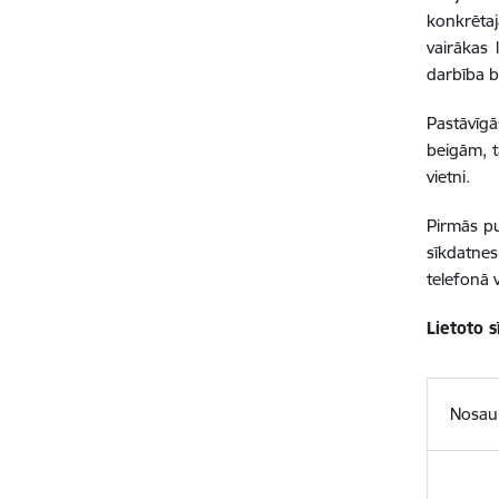
konkrētajā
vairākas 
darbība b
Pastāvīgā
beigām, t
vietni.
Pirmās pu
sīkdatne
telefonā 
Lietoto 
Nosa