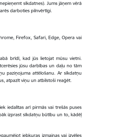
 nepieņemt sīkdatnes). Jums jāņem vērā
arēs darboties pilnvērtīgi.
rome, Firefox, Safari, Edge, Opera vai
bā brīdī, kad jūs lietojat mūsu vietni.
tcerēsies jūsu darbības un daļu no tām
atņu paziņojuma attēlošanu. Ar sīkdatņu
us, atpazīt viņu un atbilstoši reaģēt.
ek iedalītas arī pirmās vai trešās puses
labāk izprast sīkdatņu būtību un to, kādēļ
iegaumējot jebkuras izmaiņas vai izvēles