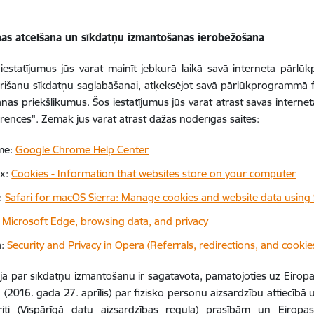
nas atcelšana un sīkdatņu izmantošanas ierobežošana
iestatījumus jūs varat mainīt jebkurā laikā savā interneta pārl
rišanu sīkdatņu saglabāšanai, atķeksējot savā pārlūkprogrammā fun
nas priekšlikumus. Šos iestatījumus jūs varat atrast savas intern
erences". Zemāk jūs varat atrast dažas noderīgas saites:
me:
Google Chrome Help Center
ox:
Cookies - Information that websites store on your computer
i:
Safari for macOS Sierra: Manage cookies and website data using 
:
Microsoft Edge, browsing data, and privacy
a:
Security and Privacy in Opera (Referrals, redirections, and cookie
ja par sīkdatņu izmantošanu ir sagatavota, pamatojoties uz Eiro
(2016. gada 27. aprīlis) par fizisko personu aizsardzību attiecīb
riti (Vispārīgā datu aizsardzības regula) prasībām un Eirop