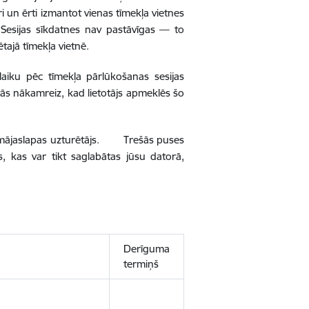
tri un ērti izmantot vienas tīmekļa vietnes
. Sesijas sīkdatnes nav pastāvīgas — to
tajā tīmekļa vietnē.
laiku pēc tīmekļa pārlūkošanas sesijas
t tās nākamreiz, kad lietotājs apmeklēs šo
rē mājaslapas uzturētājs. Trešās puses
, kas var tikt saglabātas jūsu datorā,
Derīguma
termiņš