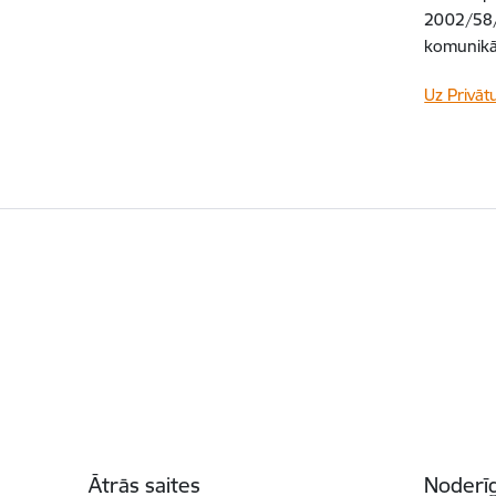
2002/58/
komunikāc
Uz Privāt
Kājene
Ātrās saites
Noderīg