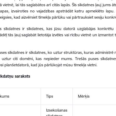
 vietnē, lai tās saglabātos arī citās lapās. Šīs sīkdatnes ļauj jums ā
lapas, izvairoties no vajadzības apstrādāt katru apmeklēto lapu
eigsies, kad aizvērsiet tīmekļa pārlūku vai pārtrauksiet sesiju konkrē
s sīkdatnes ir sīkdatnes, kas jūsu datorā uzglabājas konkrētu 
ādēļ tās ļauj saglabāt lietotāja izvēles vai rīcību vietnē un izmanto
ses sīkdatnes ir sīkdatnes, ko uztur struktūras, kuras administ
s uztur citi domēni, kas nepieder mums. Trešās puses sīkdatnes
vai planšetdatorā, kad jūs pārlūkojat mūsu tīmekļa vietni.
sīkdatņu saraksts
ukums
Tips
Mērķis
Izsekošanas
sīkdatnes