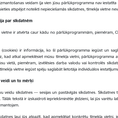
izmantošanas veidam (ja vien jūsu pārlūkprogramma nav iestatīta
ēsieties atspējot noteikti nepieciešamās sīkdatnes, tīmekļa vietne nev
ija par sīkdatnēm
a vietne ir atvērta caur kādu no pārlūkprogrammām, piemēram, Ch
 (cookies) ir informācija, ko šī pārlūkprogramma iegūst un sagla
, kad atkal apmeklēsiet mūsu tīmekļa vietni, pārlūkprogramma a
ūsu vietā, piemēram, izvēlēsies darba valodu vai kontrolēs sīkd
tīmekļa vietne iegūst spēju saglabāt lietotāja individuālos iestatījum
 veidi un to mērķi
vu veidu sīkdatnes — sesijas un pastāvīgās sīkdatnes. Sīkdatnes ti
 Tālāk tekstā ir izskaidroti iepriekšminētie jēdzieni, lai jūs varētu 
izmantojam.
īkdatnes ļauj jūs atpazīt, kad apmeklējat konkrētu tīmekļa vietni, 