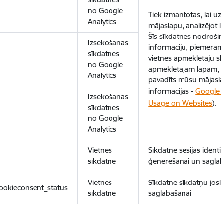
no Google
Tiek izmantotas, lai 
Analytics
mājaslapu, analizējot
Šīs sīkdatnes nodroš
Izsekošanas
informāciju, piemēram
sīkdatnes
vietnes apmeklētāju sk
no Google
apmeklētajām lapām, 
Analytics
pavadīts mūsu mājasl
informācijas -
Google 
Izsekošanas
Usage on Websites
).
sīkdatnes
no Google
Analytics
Vietnes
Sīkdatne sesijas ident
sīkdatne
ģenerēšanai un sagla
Vietnes
Sīkdatne sīkdatņu josl
ookieconsent_status
sīkdatne
saglabāšanai