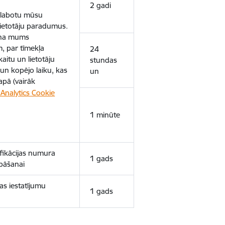
2 gadi
uzlabotu mūsu
 lietotāju paradumus.
ina mums
, par tīmekļa
24
aitu un lietotāju
stundas
un kopējo laiku, kas
un
apā (vairāk
Analytics Cookie
1 minūte
ifikācijas numura
1 gads
bāšanai
as iestatījumu
1 gads