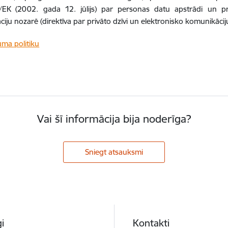
EK (2002. gada 12. jūlijs) par personas datu apstrādi un priv
iju nozarē (direktīva par privāto dzīvi un elektronisko komunikāci
uma politiku
Vai šī informācija bija noderīga?
Sniegt atsauksmi
i
Kontakti