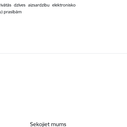
ātās dzīves aizsardzību elektronisko
ju) prasībām
Sekojiet mums