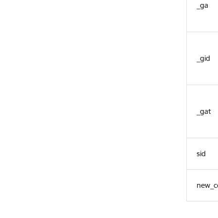
_ga
_gid
_gat
sid
new_c