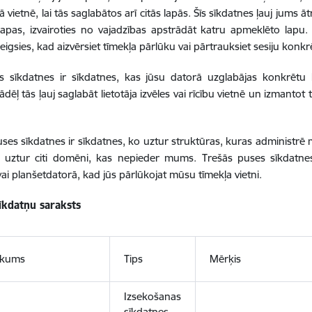
 vietnē, lai tās saglabātos arī citās lapās. Šīs sīkdatnes ļauj jums ā
lapas, izvairoties no vajadzības apstrādāt katru apmeklēto lapu
eigsies, kad aizvērsiet tīmekļa pārlūku vai pārtrauksiet sesiju konkrē
s sīkdatnes ir sīkdatnes, kas jūsu datorā uzglabājas konkrētu 
ādēļ tās ļauj saglabāt lietotāja izvēles vai rīcību vietnē un izmanto
ses sīkdatnes ir sīkdatnes, ko uztur struktūras, kuras administ
s uztur citi domēni, kas nepieder mums. Trešās puses sīkdatnes
vai planšetdatorā, kad jūs pārlūkojat mūsu tīmekļa vietni.
sīkdatņu saraksts
ukums
Tips
Mērķis
Izsekošanas
sīkdatnes