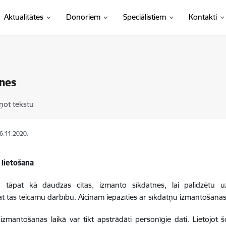
Aktualitātes
Donoriem
Speciālistiem
Kontakti
nes
ņot tekstu
06.11.2020.
 lietošana
e, tāpat kā daudzas citas, izmanto sīkdatnes, lai palīdzētu u
t tās teicamu darbību. Aicinām iepazīties ar sīkdatņu izmantošanas
izmantošanas laikā var tikt apstrādāti personīgie dati. Lietojot šo