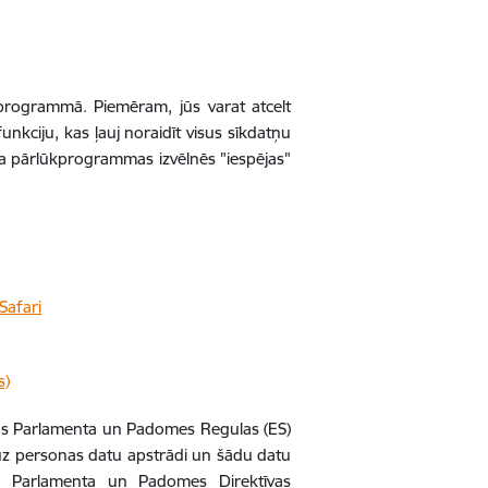
ūkprogrammā. Piemēram, jūs varat atcelt
kciju, kas ļauj noraidīt visus sīkdatņu
eta pārlūkprogrammas izvēlnēs "iespējas"
Safari
s)
pas Parlamenta un Padomes Regulas (ES)
ā uz personas datu apstrādi un šādu datu
as Parlamenta un Padomes Direktīvas