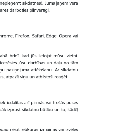
 nepieņemt sīkdatnes). Jums jāņem vērā
arēs darboties pilnvērtīgi.
rome, Firefox, Safari, Edge, Opera vai
bā brīdī, kad jūs lietojat mūsu vietni.
tcerēsies jūsu darbības un daļu no tām
atņu paziņojuma attēlošanu. Ar sīkdatņu
us, atpazīt viņu un atbilstoši reaģēt.
ek iedalītas arī pirmās vai trešās puses
labāk izprast sīkdatņu būtību un to, kādēļ
iegaumējot jebkuras izmaiņas vai izvēles