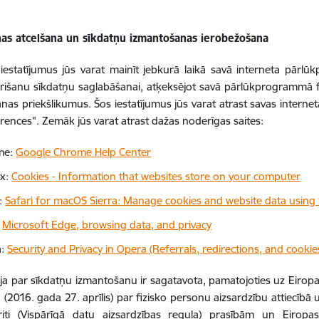
nas atcelšana un sīkdatņu izmantošanas ierobežošana
iestatījumus jūs varat mainīt jebkurā laikā savā interneta pārl
rišanu sīkdatņu saglabāšanai, atķeksējot savā pārlūkprogrammā fun
nas priekšlikumus. Šos iestatījumus jūs varat atrast savas intern
erences". Zemāk jūs varat atrast dažas noderīgas saites:
me:
Google Chrome Help Center
ox:
Cookies - Information that websites store on your computer
i:
Safari for macOS Sierra: Manage cookies and website data using 
:
Microsoft Edge, browsing data, and privacy
a:
Security and Privacy in Opera (Referrals, redirections, and cookie
ja par sīkdatņu izmantošanu ir sagatavota, pamatojoties uz Eiro
(2016. gada 27. aprīlis) par fizisko personu aizsardzību attiecīb
riti (Vispārīgā datu aizsardzības regula) prasībām un Eirop