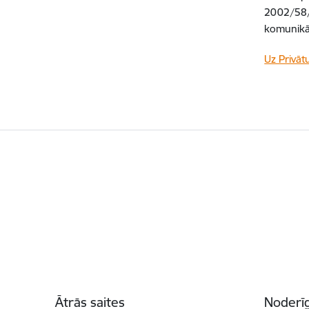
2002/58/
komunikāc
Uz Privāt
Kājene
Ātrās saites
Noderīg