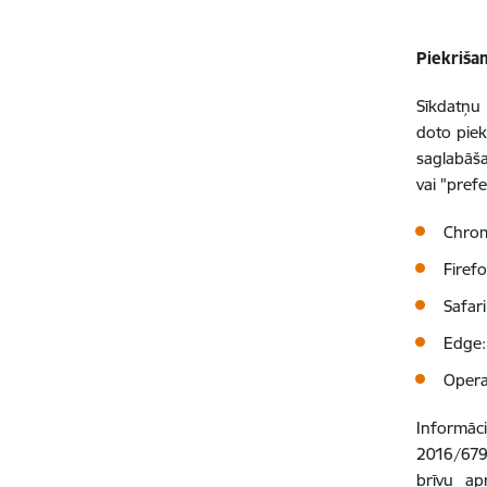
Piekriša
Sīkdatņu 
doto piek
saglabāša
vai "pref
Chro
Firef
Safar
Edge
Oper
Informāci
2016/679 
brīvu ap