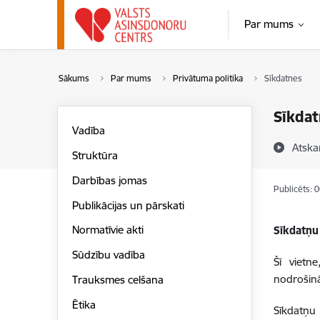
Pāriet uz lapas saturu
Par mums
Sākums
Par mums
Privātuma politika
Sīkdatnes
Sīkdat
Vadība
Atska
Struktūra
Darbības jomas
Publicēts: 
Publikācijas un pārskati
Normatīvie akti
Sīkdatņu
Sūdzību vadība
Šī vietn
nodrošinā
Trauksmes celšana
Ētika
Sīkdatņu 