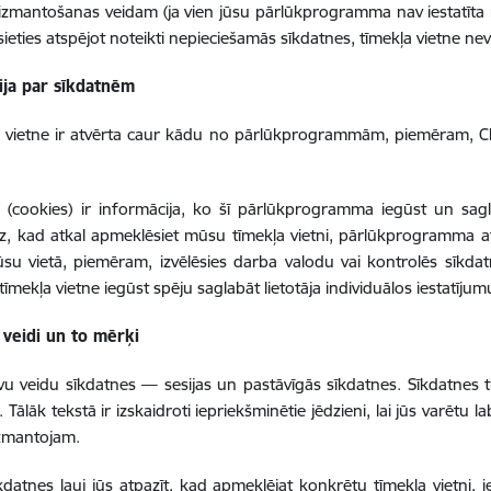
izmantošanas veidam (ja vien jūsu pārlūkprogramma nav iestatīta
ēsieties atspējot noteikti nepieciešamās sīkdatnes, tīmekļa vietne nev
ija par sīkdatnēm
a vietne ir atvērta caur kādu no pārlūkprogrammām, piemēram, Ch
 (cookies) ir informācija, ko šī pārlūkprogramma iegūst un sagla
, kad atkal apmeklēsiet mūsu tīmekļa vietni, pārlūkprogramma a
ūsu vietā, piemēram, izvēlēsies darba valodu vai kontrolēs sīkd
tīmekļa vietne iegūst spēju saglabāt lietotāja individuālos iestatījum
 veidi un to mērķi
vu veidu sīkdatnes — sesijas un pastāvīgās sīkdatnes. Sīkdatnes ti
 Tālāk tekstā ir izskaidroti iepriekšminētie jēdzieni, lai jūs varētu 
izmantojam.
īkdatnes ļauj jūs atpazīt, kad apmeklējat konkrētu tīmekļa vietni, 