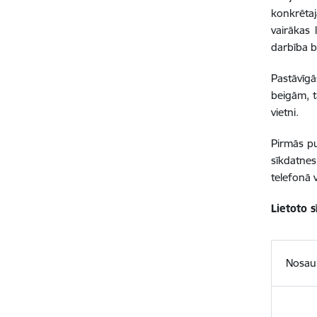
konkrētajā
vairākas 
darbība b
Pastāvīgā
beigām, t
vietni.
Pirmās pu
sīkdatne
telefonā 
Lietoto 
Nosa