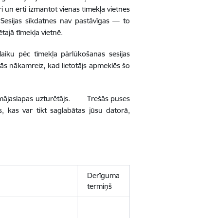
tri un ērti izmantot vienas tīmekļa vietnes
. Sesijas sīkdatnes nav pastāvīgas — to
tajā tīmekļa vietnē.
laiku pēc tīmekļa pārlūkošanas sesijas
t tās nākamreiz, kad lietotājs apmeklēs šo
rē mājaslapas uzturētājs. Trešās puses
, kas var tikt saglabātas jūsu datorā,
Derīguma
termiņš