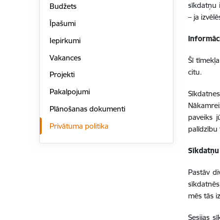
sīkdatņu 
Budžets
– ja izvēl
Īpašumi
Informāc
Iepirkumi
Vakances
Šī tīmekļ
citu.
Projekti
Pakalpojumi
Sīkdatnes
Nākamreiz
Plānošanas dokumenti
paveiks j
Privātuma politika
palīdzību 
Sīkdatņu
Pastāv di
sīkdatnēs.
mēs tās 
Sesijas s