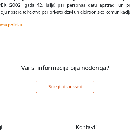
EK (2002. gada 12. jūlijs) par personas datu apstrādi un priv
iju nozarē (direktīva par privāto dzīvi un elektronisko komunikāci
uma politiku
Vai šī informācija bija noderīga?
Sniegt atsauksmi
i
Kontakti