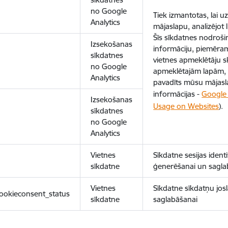
no Google
Tiek izmantotas, lai 
Analytics
mājaslapu, analizējot
Šīs sīkdatnes nodroš
Izsekošanas
informāciju, piemēram
sīkdatnes
vietnes apmeklētāju sk
no Google
apmeklētajām lapām, 
Analytics
pavadīts mūsu mājasl
informācijas -
Google 
Izsekošanas
Usage on Websites
).
sīkdatnes
no Google
Analytics
Vietnes
Sīkdatne sesijas ident
sīkdatne
ģenerēšanai un sagla
Vietnes
Sīkdatne sīkdatņu josl
ookieconsent_status
sīkdatne
saglabāšanai