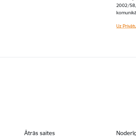
2002/58/
komunikāc
Uz Privāt
Kājene
Ātrās saites
Noderīg