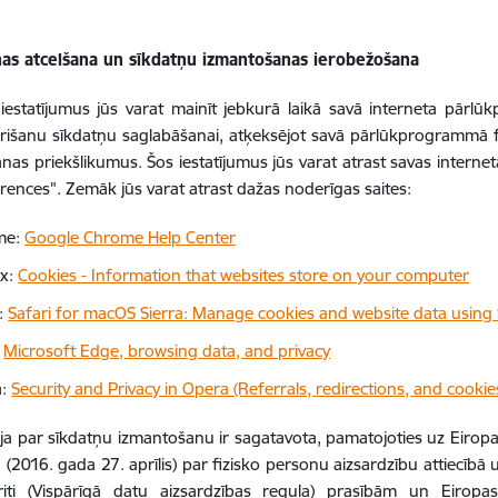
nas atcelšana un sīkdatņu izmantošanas ierobežošana
iestatījumus jūs varat mainīt jebkurā laikā savā interneta pārl
rišanu sīkdatņu saglabāšanai, atķeksējot savā pārlūkprogrammā fun
nas priekšlikumus. Šos iestatījumus jūs varat atrast savas intern
erences". Zemāk jūs varat atrast dažas noderīgas saites:
me:
Google Chrome Help Center
ox:
Cookies - Information that websites store on your computer
i:
Safari for macOS Sierra: Manage cookies and website data using 
:
Microsoft Edge, browsing data, and privacy
a:
Security and Privacy in Opera (Referrals, redirections, and cookie
ja par sīkdatņu izmantošanu ir sagatavota, pamatojoties uz Eiro
(2016. gada 27. aprīlis) par fizisko personu aizsardzību attiecīb
riti (Vispārīgā datu aizsardzības regula) prasībām un Eirop