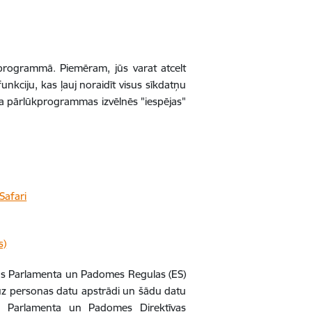
ūkprogrammā. Piemēram, jūs varat atcelt
kciju, kas ļauj noraidīt visus sīkdatņu
eta pārlūkprogrammas izvēlnēs "iespējas"
Safari
s)
pas Parlamenta un Padomes Regulas (ES)
ā uz personas datu apstrādi un šādu datu
as Parlamenta un Padomes Direktīvas