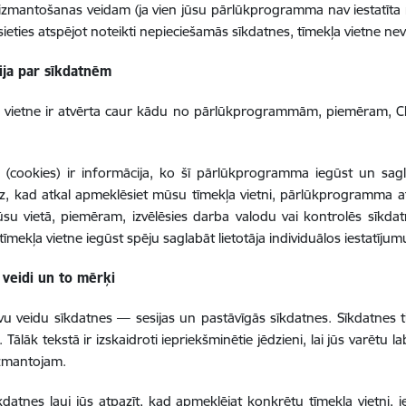
izmantošanas veidam (ja vien jūsu pārlūkprogramma nav iestatīta
ēsieties atspējot noteikti nepieciešamās sīkdatnes, tīmekļa vietne nev
ija par sīkdatnēm
a vietne ir atvērta caur kādu no pārlūkprogrammām, piemēram, Ch
 (cookies) ir informācija, ko šī pārlūkprogramma iegūst un sagla
, kad atkal apmeklēsiet mūsu tīmekļa vietni, pārlūkprogramma a
ūsu vietā, piemēram, izvēlēsies darba valodu vai kontrolēs sīkd
tīmekļa vietne iegūst spēju saglabāt lietotāja individuālos iestatījum
 veidi un to mērķi
vu veidu sīkdatnes — sesijas un pastāvīgās sīkdatnes. Sīkdatnes ti
 Tālāk tekstā ir izskaidroti iepriekšminētie jēdzieni, lai jūs varētu 
izmantojam.
īkdatnes ļauj jūs atpazīt, kad apmeklējat konkrētu tīmekļa vietni, 