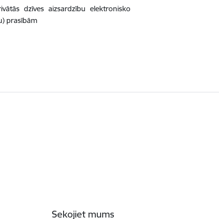
ātās dzīves aizsardzību elektronisko
ju) prasībām
Sekojiet mums