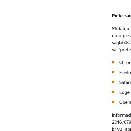
Piekriša
Sīkdatņu 
doto piek
saglabāša
vai "pref
Chro
Firef
Safar
Edge
Oper
Informāci
2016/679 
brīvu ap