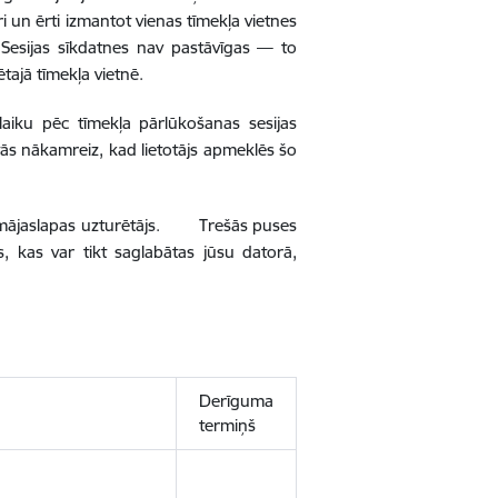
tri un ērti izmantot vienas tīmekļa vietnes
. Sesijas sīkdatnes nav pastāvīgas — to
tajā tīmekļa vietnē.
laiku pēc tīmekļa pārlūkošanas sesijas
t tās nākamreiz, kad lietotājs apmeklēs šo
rē mājaslapas uzturētājs. Trešās puses
, kas var tikt saglabātas jūsu datorā,
Derīguma
termiņš