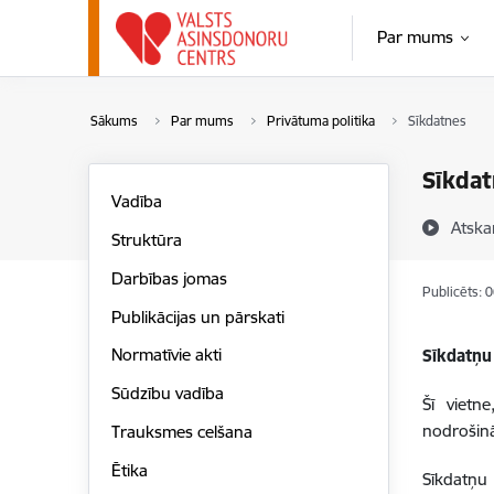
Pāriet uz lapas saturu
Par mums
Sākums
Par mums
Privātuma politika
Sīkdatnes
Sīkdat
Vadība
Atska
Struktūra
Darbības jomas
Publicēts: 
Publikācijas un pārskati
Normatīvie akti
Sīkdatņu
Sūdzību vadība
Šī vietn
nodrošinā
Trauksmes celšana
Ētika
Sīkdatņu 