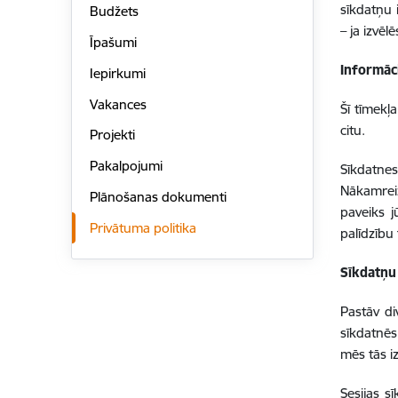
sīkdatņu 
Budžets
– ja izvēl
Īpašumi
Informāc
Iepirkumi
Vakances
Šī tīmekļ
citu.
Projekti
Pakalpojumi
Sīkdatnes
Nākamreiz
Plānošanas dokumenti
paveiks j
Privātuma politika
palīdzību 
Sīkdatņu
Pastāv di
sīkdatnēs.
mēs tās 
Sesijas s