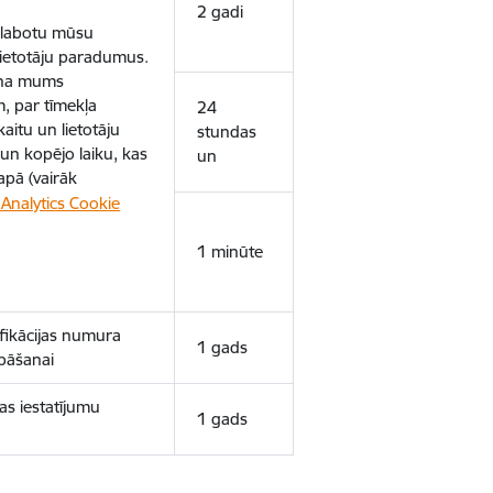
2 gadi
uzlabotu mūsu
 lietotāju paradumus.
ina mums
, par tīmekļa
24
aitu un lietotāju
stundas
un kopējo laiku, kas
un
apā (vairāk
Analytics Cookie
1 minūte
ifikācijas numura
1 gads
bāšanai
as iestatījumu
1 gads