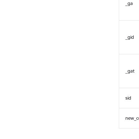
_ga
_gid
_gat
sid
new_c