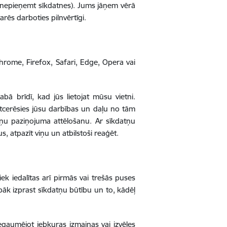
 nepieņemt sīkdatnes). Jums jāņem vērā
arēs darboties pilnvērtīgi.
rome, Firefox, Safari, Edge, Opera vai
bā brīdī, kad jūs lietojat mūsu vietni.
tcerēsies jūsu darbības un daļu no tām
atņu paziņojuma attēlošanu. Ar sīkdatņu
us, atpazīt viņu un atbilstoši reaģēt.
ek iedalītas arī pirmās vai trešās puses
labāk izprast sīkdatņu būtību un to, kādēļ
iegaumējot jebkuras izmaiņas vai izvēles