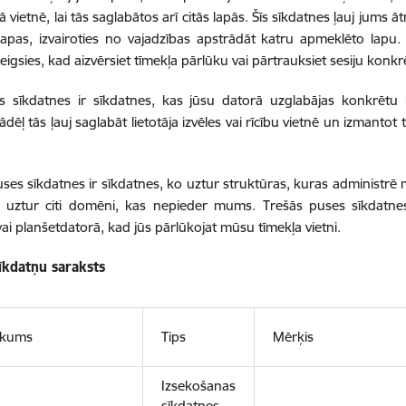
 vietnē, lai tās saglabātos arī citās lapās. Šīs sīkdatnes ļauj jums ā
lapas, izvairoties no vajadzības apstrādāt katru apmeklēto lapu
eigsies, kad aizvērsiet tīmekļa pārlūku vai pārtrauksiet sesiju konkrē
s sīkdatnes ir sīkdatnes, kas jūsu datorā uzglabājas konkrētu 
ādēļ tās ļauj saglabāt lietotāja izvēles vai rīcību vietnē un izmanto
ses sīkdatnes ir sīkdatnes, ko uztur struktūras, kuras administ
s uztur citi domēni, kas nepieder mums. Trešās puses sīkdatnes
vai planšetdatorā, kad jūs pārlūkojat mūsu tīmekļa vietni.
sīkdatņu saraksts
ukums
Tips
Mērķis
Izsekošanas
sīkdatnes