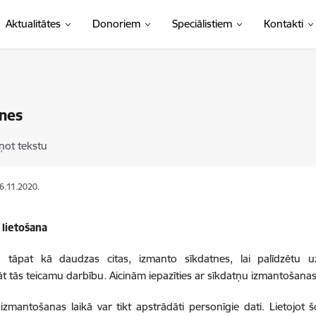
Aktualitātes
Donoriem
Speciālistiem
Kontakti
nes
ņot tekstu
06.11.2020.
 lietošana
e, tāpat kā daudzas citas, izmanto sīkdatnes, lai palīdzētu u
t tās teicamu darbību. Aicinām iepazīties ar sīkdatņu izmantošanas
izmantošanas laikā var tikt apstrādāti personīgie dati. Lietojot šo