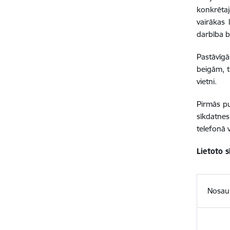
konkrētajā
vairākas 
darbība b
Pastāvīgā
beigām, t
vietni.
Pirmās pu
sīkdatne
telefonā 
Lietoto 
Nosa