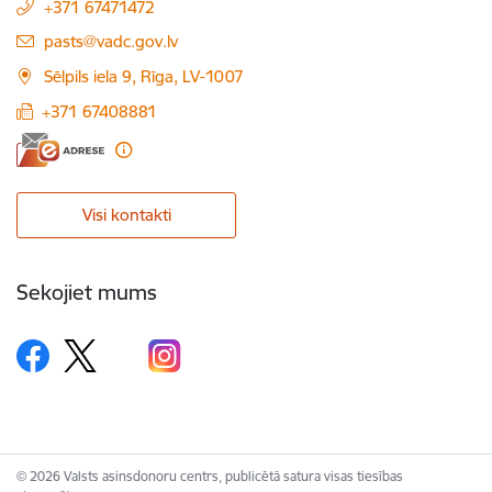
+371 67471472
E-pasts:
pasts@vadc.gov.lv
Sēlpils iela 9, Rīga, LV-1007
+371 67408881
Visi kontakti
Sekojiet mums
© 2026 Valsts asinsdonoru centrs, publicētā satura visas tiesības