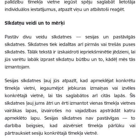
palīdzību tīmekļa vietne iegūst spēju saglabāt lietotāja
individuālos iestatījumus, atpazīt viņu un atbilstoši reaģēt.
Sīkdatņu veidi un to mērķi
Pastāv divu veidu sīkdatnes — sesijas un pastāvīgās
sīkdatnes. Sīkdatnes tiek iedalītas arī pirmās vai trešās puses
sīkdatnēs. Tālāk tekstā ir izskaidroti iepriekšminētie jēdzieni, lai
jūs varētu labāk izprast sīkdatņu būtību un to, kādēļ mēs tās
izmantojam.
Sesijas sīkdatnes ļauj jūs atpazīt, kad apmeklējat konkrētu
tīmekļa vietni, iegaumējot jebkuras izmaiņas vai izvēles
konkrētajā vietnē, lai tās saglabātos arī citās lapās. Šīs
sīkdatnes ļauj jums ātri un ērti izmantot vienas tīmekļa vietnes
vairākas lapas, izvairoties no vajadzības apstrādāt katru
apmeklēto lapu. Sesijas sīkdatnes nav pastāvīgas — to
darbība beigsies, kad aizvērsiet tīmekļa pārlūku vai
pārtrauksiet sesiju konkrētajā tīmekļa vietnē.