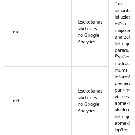
Tiek
izmantota
lai uzlabo
Izsekošanas
mūsu
sīkdatnes
mājaslapu
_ga
no Google
analizējot
Analytics
lietotāju
paradumu
Šīs sīkdat
nodrošin
mums
informācij
piemēram
par tīmek
Izsekošanas
vietnes
sīkdatnes
_gid
apmeklēt
no Google
skaitu un
Analytics
lietotāju
apmeklēt
lapām, un