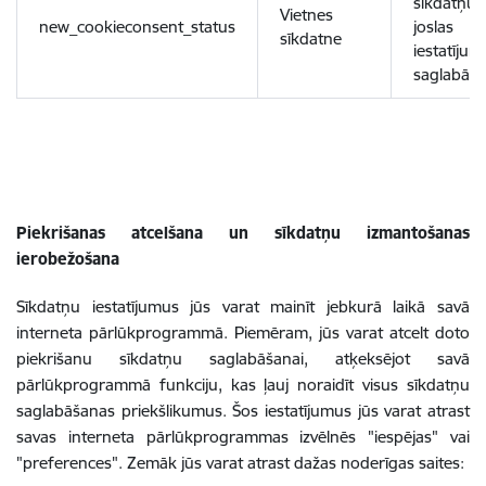
sīkdatņu
Vietnes
new_cookieconsent_status
joslas
sīkdatne
iestatījum
saglabāša
Piekrišanas atcelšana un sīkdatņu izmantošanas
ierobežošana
Sīkdatņu iestatījumus jūs varat mainīt jebkurā laikā savā
interneta pārlūkprogrammā. Piemēram, jūs varat atcelt doto
piekrišanu sīkdatņu saglabāšanai, atķeksējot savā
pārlūkprogrammā funkciju, kas ļauj noraidīt visus sīkdatņu
saglabāšanas priekšlikumus. Šos iestatījumus jūs varat atrast
savas interneta pārlūkprogrammas izvēlnēs "iespējas" vai
"preferences". Zemāk jūs varat atrast dažas noderīgas saites: