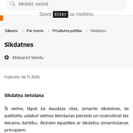
Pāriet uz lapas saturu
Spied
lai meklētu
Enter
Sākums
Par mums
Privātuma politika
Sīkdatnes
Sīkdatnes
Atskaņot tekstu
Publicēts: 06.11.2020.
Sīkdatņu lietošana
Šī vietne, tāpat kā daudzas citas, izmanto sīkdatnes, lai
palīdzētu uzlabot vietnes lietošanas pieredzi un nodrošināt tās
teicamu darbību. Aicinām iepazīties ar sīkdatņu izmantošanas
principiem.