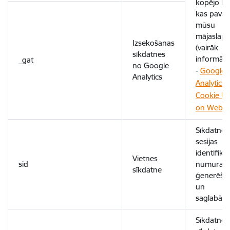
kopējo lai
kas pavad
mūsu
mājaslapā
Izsekošanas
(vairāk
sīkdatnes
informāci
_gat
no Google
-
Google
Analytics
Analytics
Cookie U
on Websi
Sīkdatne
sesijas
identifikāc
Vietnes
sid
numura
sīkdatne
ģenerēša
un
saglabāša
Sīkdatne