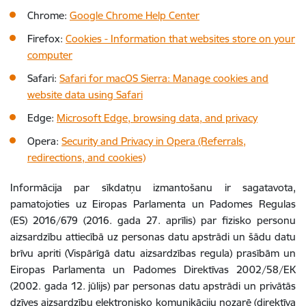
Chrome:
Google Chrome Help Center
Firefox:
Cookies - Information that websites store on your
computer
Safari:
Safari for macOS Sierra: Manage cookies and
website data using Safari
Edge:
Microsoft Edge, browsing data, and privacy
Opera:
Security and Privacy in Opera (Referrals,
redirections, and cookies)
Informācija par sīkdatņu izmantošanu ir sagatavota,
pamatojoties uz Eiropas Parlamenta un Padomes Regulas
(ES) 2016/679 (2016. gada 27. aprīlis) par fizisko personu
aizsardzību attiecībā uz personas datu apstrādi un šādu datu
brīvu apriti (Vispārīgā datu aizsardzības regula) prasībām un
Eiropas Parlamenta un Padomes Direktīvas 2002/58/EK
(2002. gada 12. jūlijs) par personas datu apstrādi un privātās
dzīves aizsardzību elektronisko komunikāciju nozarē (direktīva