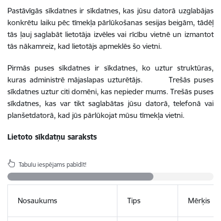
Pastāvīgās sīkdatnes ir sīkdatnes, kas jūsu datorā uzglabājas
konkrētu laiku pēc tīmekļa pārlūkošanas sesijas beigām, tādēļ
tās ļauj saglabāt lietotāja izvēles vai rīcību vietnē un izmantot
tās nākamreiz, kad lietotājs apmeklēs šo vietni.
Pirmās puses sīkdatnes ir sīkdatnes, ko uztur struktūras,
kuras administrē mājaslapas uzturētājs. Trešās puses
sīkdatnes uztur citi domēni, kas nepieder mums. Trešās puses
sīkdatnes, kas var tikt saglabātas jūsu datorā, telefonā vai
planšetdatorā, kad jūs pārlūkojat mūsu tīmekļa vietni.
Lietoto sīkdatņu saraksts
Tabulu iespējams pabīdīt!
Nosaukums
Tips
Mērķis