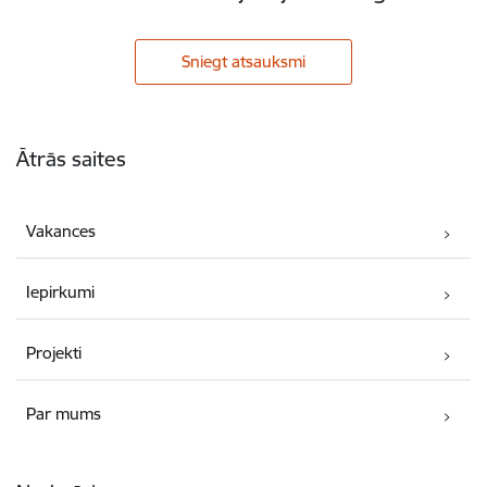
Sniegt atsauksmi
Kājene
Ātrās saites
Vakances
Iepirkumi
Projekti
Par mums