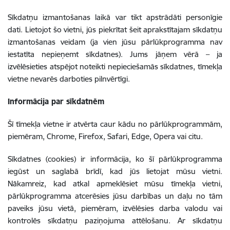
Sīkdatņu izmantošanas laikā var tikt apstrādāti personīgie
dati. Lietojot šo vietni, jūs piekrītat šeit aprakstītajam sīkdatņu
izmantošanas veidam (ja vien jūsu pārlūkprogramma nav
iestatīta nepieņemt sīkdatnes). Jums jāņem vērā – ja
izvēlēsieties atspējot noteikti nepieciešamās sīkdatnes, tīmekļa
vietne nevarēs darboties pilnvērtīgi.
Informācija par sīkdatnēm
Šī tīmekļa vietne ir atvērta caur kādu no pārlūkprogrammām,
piemēram, Chrome, Firefox, Safari, Edge, Opera vai citu.
Sīkdatnes (cookies) ir informācija, ko šī pārlūkprogramma
iegūst un saglabā brīdī, kad jūs lietojat mūsu vietni.
Nākamreiz, kad atkal apmeklēsiet mūsu tīmekļa vietni,
pārlūkprogramma atcerēsies jūsu darbības un daļu no tām
paveiks jūsu vietā, piemēram, izvēlēsies darba valodu vai
kontrolēs sīkdatņu paziņojuma attēlošanu. Ar sīkdatņu