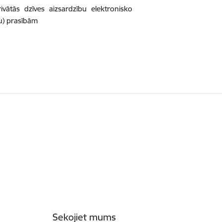
ātās dzīves aizsardzību elektronisko
ju) prasībām
Sekojiet mums