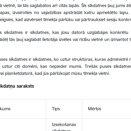
 vietnē, lai tās saglabātos arī citās lapās. Šīs sīkdatnes ļauj jums ā
lapas, izvairoties no vajadzības apstrādāt katru apmeklēto lapu
eigsies, kad aizvērsiet tīmekļa pārlūku vai pārtrauksiet sesiju konkrē
s sīkdatnes ir sīkdatnes, kas jūsu datorā uzglabājas konkrētu 
ādēļ tās ļauj saglabāt lietotāja izvēles vai rīcību vietnē un izmanto
ses sīkdatnes ir sīkdatnes, ko uztur struktūras, kuras administ
s uztur citi domēni, kas nepieder mums. Trešās puses sīkdatnes
vai planšetdatorā, kad jūs pārlūkojat mūsu tīmekļa vietni.
sīkdatņu saraksts
ukums
Tips
Mērķis
Izsekošanas
sīkdatnes