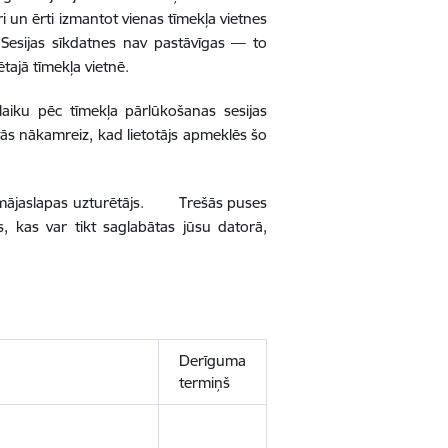
tri un ērti izmantot vienas tīmekļa vietnes
. Sesijas sīkdatnes nav pastāvīgas — to
tajā tīmekļa vietnē.
laiku pēc tīmekļa pārlūkošanas sesijas
t tās nākamreiz, kad lietotājs apmeklēs šo
rē mājaslapas uzturētājs. Trešās puses
, kas var tikt saglabātas jūsu datorā,
Derīguma
termiņš