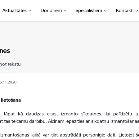
Aktualitātes
Donoriem
Speciālistiem
Kontakti
nes
ņot tekstu
06.11.2020.
 lietošana
e, tāpat kā daudzas citas, izmanto sīkdatnes, lai palīdzētu u
t tās teicamu darbību. Aicinām iepazīties ar sīkdatņu izmantošanas
izmantošanas laikā var tikt apstrādāti personīgie dati. Lietojot šo