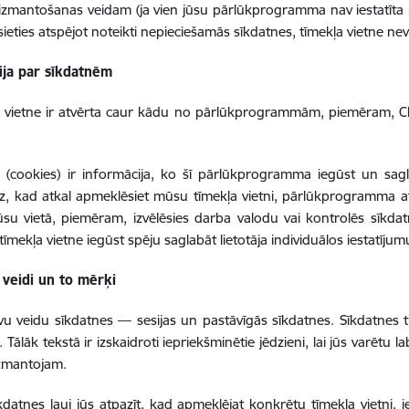
izmantošanas veidam (ja vien jūsu pārlūkprogramma nav iestatīta
ēsieties atspējot noteikti nepieciešamās sīkdatnes, tīmekļa vietne nev
ija par sīkdatnēm
a vietne ir atvērta caur kādu no pārlūkprogrammām, piemēram, Ch
 (cookies) ir informācija, ko šī pārlūkprogramma iegūst un sagla
, kad atkal apmeklēsiet mūsu tīmekļa vietni, pārlūkprogramma a
ūsu vietā, piemēram, izvēlēsies darba valodu vai kontrolēs sīkd
tīmekļa vietne iegūst spēju saglabāt lietotāja individuālos iestatījum
 veidi un to mērķi
vu veidu sīkdatnes — sesijas un pastāvīgās sīkdatnes. Sīkdatnes ti
 Tālāk tekstā ir izskaidroti iepriekšminētie jēdzieni, lai jūs varētu 
izmantojam.
īkdatnes ļauj jūs atpazīt, kad apmeklējat konkrētu tīmekļa vietni, 