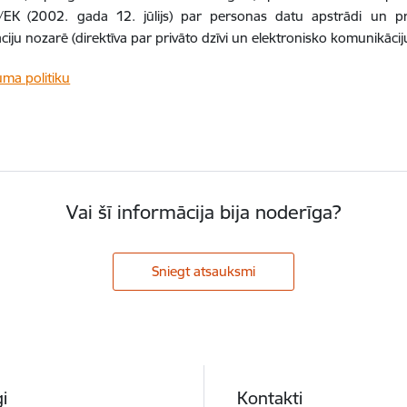
EK (2002. gada 12. jūlijs) par personas datu apstrādi un priv
iju nozarē (direktīva par privāto dzīvi un elektronisko komunikāci
uma politiku
Vai šī informācija bija noderīga?
Sniegt atsauksmi
i
Kontakti