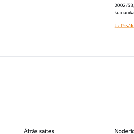
2002/58/
komunikāc
Uz Privāt
Kājene
Ātrās saites
Noderīg