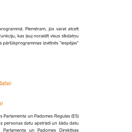
ūkprogrammā. Piemēram, jūs varat atcelt
kciju, kas ļauj noraidīt visus sīkdatņu
eta pārlūkprogrammas izvēlnēs "iespējas"
Safari
s)
pas Parlamenta un Padomes Regulas (ES)
ā uz personas datu apstrādi un šādu datu
as Parlamenta un Padomes Direktīvas