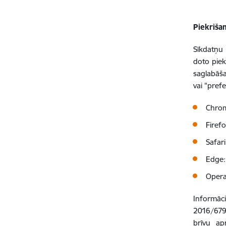
Piekriša
Sīkdatņu 
doto piek
saglabāša
vai "pref
Chro
Firef
Safar
Edge
Oper
Informāci
2016/679 
brīvu ap