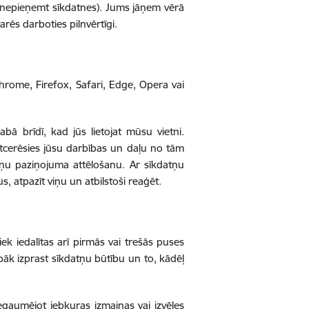
 nepieņemt sīkdatnes). Jums jāņem vērā
arēs darboties pilnvērtīgi.
rome, Firefox, Safari, Edge, Opera vai
bā brīdī, kad jūs lietojat mūsu vietni.
tcerēsies jūsu darbības un daļu no tām
atņu paziņojuma attēlošanu. Ar sīkdatņu
us, atpazīt viņu un atbilstoši reaģēt.
ek iedalītas arī pirmās vai trešās puses
labāk izprast sīkdatņu būtību un to, kādēļ
iegaumējot jebkuras izmaiņas vai izvēles