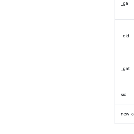
_ga
_gid
_gat
sid
new_c