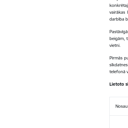
konkrētajā
vairākas 
darbība b
Pastāvīgā
beigām, t
vietni.
Pirmās pu
sīkdatne
telefonā 
Lietoto 
Nosa