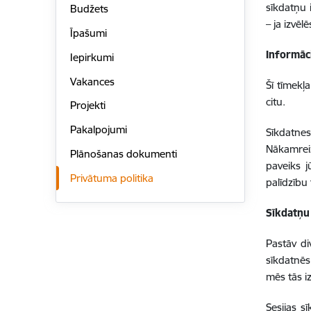
sīkdatņu 
Budžets
– ja izvēl
Īpašumi
Informāc
Iepirkumi
Vakances
Šī tīmekļ
citu.
Projekti
Pakalpojumi
Sīkdatnes
Nākamreiz
Plānošanas dokumenti
paveiks j
Privātuma politika
palīdzību 
Sīkdatņu
Pastāv di
sīkdatnēs.
mēs tās 
Sesijas s