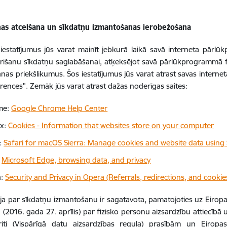
nas atcelšana un sīkdatņu izmantošanas ierobežošana
iestatījumus jūs varat mainīt jebkurā laikā savā interneta pārl
rišanu sīkdatņu saglabāšanai, atķeksējot savā pārlūkprogrammā fun
nas priekšlikumus. Šos iestatījumus jūs varat atrast savas intern
erences". Zemāk jūs varat atrast dažas noderīgas saites:
me:
Google Chrome Help Center
ox:
Cookies - Information that websites store on your computer
i:
Safari for macOS Sierra: Manage cookies and website data using 
:
Microsoft Edge, browsing data, and privacy
a:
Security and Privacy in Opera (Referrals, redirections, and cookie
ja par sīkdatņu izmantošanu ir sagatavota, pamatojoties uz Eiro
(2016. gada 27. aprīlis) par fizisko personu aizsardzību attiecīb
riti (Vispārīgā datu aizsardzības regula) prasībām un Eirop