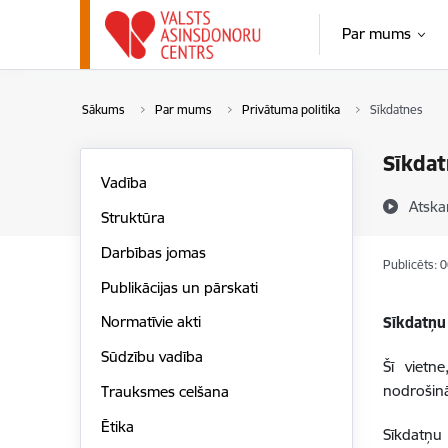
Pāriet uz lapas saturu
Par mums
Sākums
Par mums
Privātuma politika
Sīkdatnes
Sīkdat
Vadība
Atska
Struktūra
Darbības jomas
Publicēts: 
Publikācijas un pārskati
Normatīvie akti
Sīkdatņu
Sūdzību vadība
Šī vietn
nodrošinā
Trauksmes celšana
Ētika
Sīkdatņu 