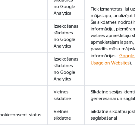
no Google
Tiek izmantotas, lai 
Analytics
mājaslapu, analizējot
Šīs sīkdatnes nodroš
Izsekošanas
informāciju, piemēram
sīkdatnes
vietnes apmeklētāju sk
no Google
apmeklētajām lapām, 
Analytics
pavadīts mūsu mājasl
informācijas -
Google 
Izsekošanas
Usage on Websites
).
sīkdatnes
no Google
Analytics
Vietnes
Sīkdatne sesijas ident
sīkdatne
ģenerēšanai un sagla
Vietnes
Sīkdatne sīkdatņu josl
ookieconsent_status
sīkdatne
saglabāšanai