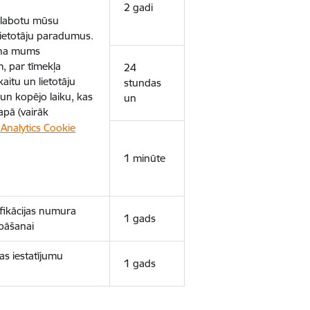
2 gadi
uzlabotu mūsu
 lietotāju paradumus.
ina mums
, par tīmekļa
24
aitu un lietotāju
stundas
un kopējo laiku, kas
un
apā (vairāk
Analytics Cookie
1 minūte
ifikācijas numura
1 gads
bāšanai
as iestatījumu
1 gads