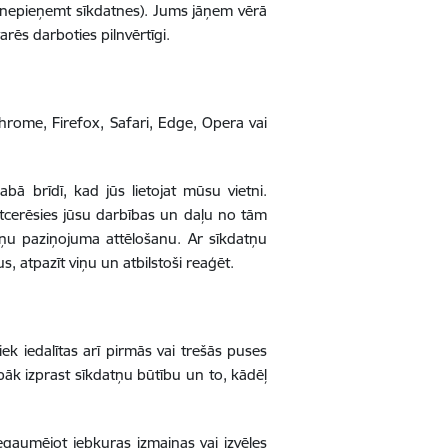
 nepieņemt sīkdatnes). Jums jāņem vērā
arēs darboties pilnvērtīgi.
rome, Firefox, Safari, Edge, Opera vai
bā brīdī, kad jūs lietojat mūsu vietni.
tcerēsies jūsu darbības un daļu no tām
atņu paziņojuma attēlošanu. Ar sīkdatņu
us, atpazīt viņu un atbilstoši reaģēt.
ek iedalītas arī pirmās vai trešās puses
labāk izprast sīkdatņu būtību un to, kādēļ
iegaumējot jebkuras izmaiņas vai izvēles