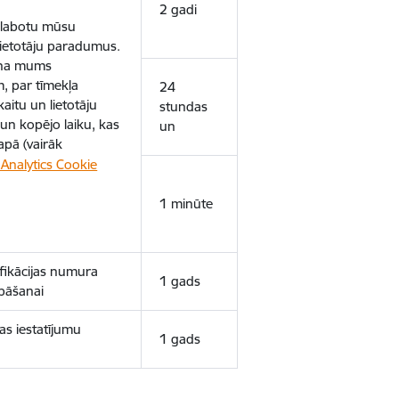
2 gadi
uzlabotu mūsu
 lietotāju paradumus.
ina mums
, par tīmekļa
24
aitu un lietotāju
stundas
un kopējo laiku, kas
un
apā (vairāk
Analytics Cookie
1 minūte
ifikācijas numura
1 gads
bāšanai
as iestatījumu
1 gads