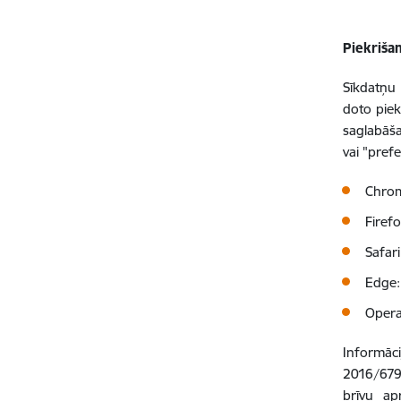
Piekriša
Sīkdatņu 
doto piek
saglabāša
vai "pref
Chro
Firef
Safar
Edge
Oper
Informāci
2016/679 
brīvu ap