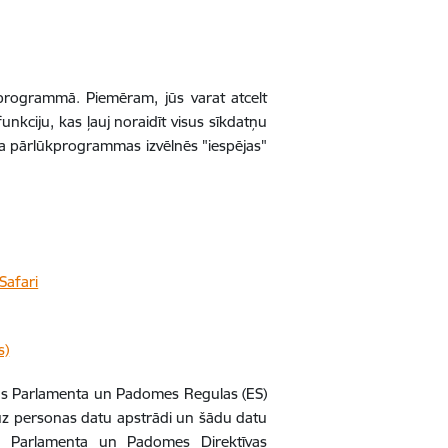
ūkprogrammā. Piemēram, jūs varat atcelt
kciju, kas ļauj noraidīt visus sīkdatņu
eta pārlūkprogrammas izvēlnēs "iespējas"
Safari
s)
pas Parlamenta un Padomes Regulas (ES)
ā uz personas datu apstrādi un šādu datu
as Parlamenta un Padomes Direktīvas