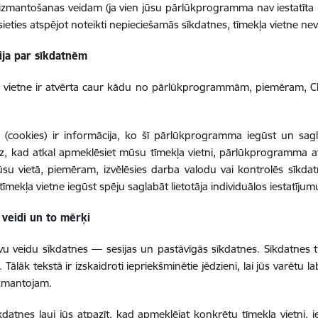
izmantošanas veidam (ja vien jūsu pārlūkprogramma nav iestatīta
ēsieties atspējot noteikti nepieciešamās sīkdatnes, tīmekļa vietne nev
ija par sīkdatnēm
a vietne ir atvērta caur kādu no pārlūkprogrammām, piemēram, Ch
 (cookies) ir informācija, ko šī pārlūkprogramma iegūst un sagla
, kad atkal apmeklēsiet mūsu tīmekļa vietni, pārlūkprogramma a
ūsu vietā, piemēram, izvēlēsies darba valodu vai kontrolēs sīkd
tīmekļa vietne iegūst spēju saglabāt lietotāja individuālos iestatījum
 veidi un to mērķi
vu veidu sīkdatnes — sesijas un pastāvīgās sīkdatnes. Sīkdatnes ti
 Tālāk tekstā ir izskaidroti iepriekšminētie jēdzieni, lai jūs varētu 
izmantojam.
īkdatnes ļauj jūs atpazīt, kad apmeklējat konkrētu tīmekļa vietni, 