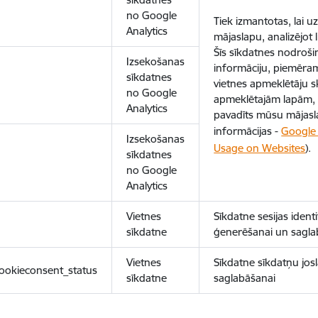
no Google
Tiek izmantotas, lai 
Analytics
mājaslapu, analizējot
Šīs sīkdatnes nodroš
Izsekošanas
informāciju, piemēram
sīkdatnes
vietnes apmeklētāju sk
no Google
apmeklētajām lapām, 
Analytics
pavadīts mūsu mājasl
informācijas -
Google 
Izsekošanas
Usage on Websites
).
sīkdatnes
no Google
Analytics
Vietnes
Sīkdatne sesijas ident
sīkdatne
ģenerēšanai un sagla
Vietnes
Sīkdatne sīkdatņu josl
ookieconsent_status
sīkdatne
saglabāšanai