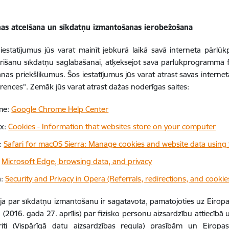
nas atcelšana un sīkdatņu izmantošanas ierobežošana
iestatījumus jūs varat mainīt jebkurā laikā savā interneta pārl
rišanu sīkdatņu saglabāšanai, atķeksējot savā pārlūkprogrammā fun
nas priekšlikumus. Šos iestatījumus jūs varat atrast savas intern
erences". Zemāk jūs varat atrast dažas noderīgas saites:
me:
Google Chrome Help Center
ox:
Cookies - Information that websites store on your computer
i:
Safari for macOS Sierra: Manage cookies and website data using 
:
Microsoft Edge, browsing data, and privacy
a:
Security and Privacy in Opera (Referrals, redirections, and cookie
ja par sīkdatņu izmantošanu ir sagatavota, pamatojoties uz Eiro
(2016. gada 27. aprīlis) par fizisko personu aizsardzību attiecīb
riti (Vispārīgā datu aizsardzības regula) prasībām un Eirop