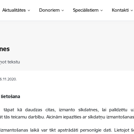
Aktualitātes
Donoriem
Speciālistiem
Kontakti
nes
ņot tekstu
06.11.2020.
 lietošana
e, tāpat kā daudzas citas, izmanto sīkdatnes, lai palīdzētu u
t tās teicamu darbību. Aicinām iepazīties ar sīkdatņu izmantošanas
izmantošanas laikā var tikt apstrādāti personīgie dati. Lietojot šo