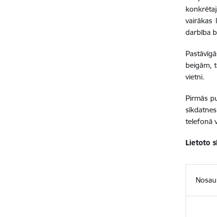
konkrētajā
vairākas 
darbība b
Pastāvīgā
beigām, t
vietni.
Pirmās pu
sīkdatne
telefonā 
Lietoto 
Nosa