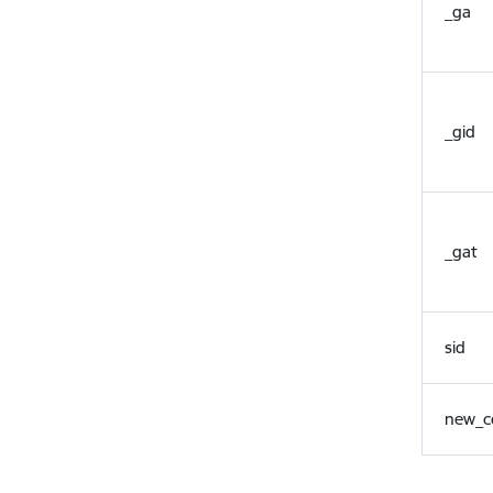
_ga
_gid
_gat
sid
new_c