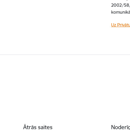
2002/58/
komunikāc
Uz Privāt
Kājene
Ātrās saites
Noderīg