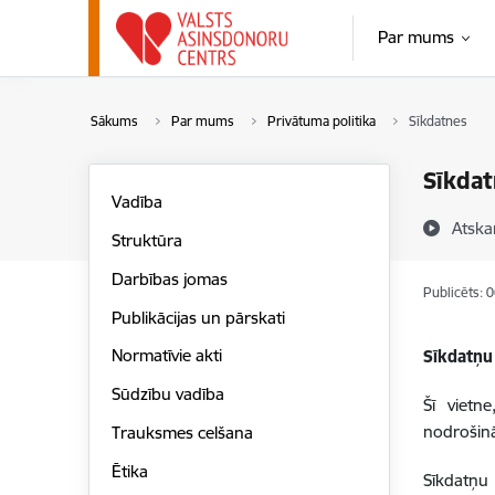
Pāriet uz lapas saturu
Par mums
Sākums
Par mums
Privātuma politika
Sīkdatnes
Sīkdat
Vadība
Atska
Struktūra
Darbības jomas
Publicēts: 
Publikācijas un pārskati
Normatīvie akti
Sīkdatņu
Sūdzību vadība
Šī vietn
nodrošinā
Trauksmes celšana
Ētika
Sīkdatņu 