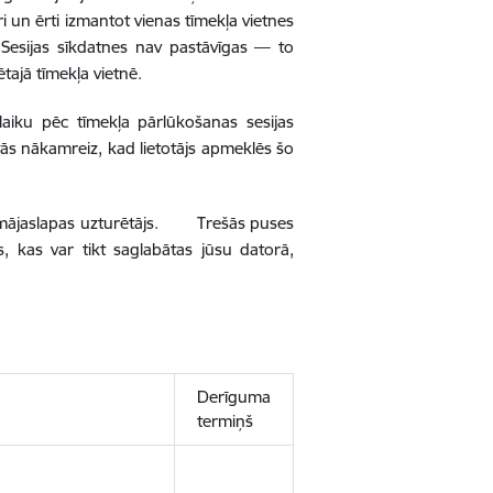
tri un ērti izmantot vienas tīmekļa vietnes
. Sesijas sīkdatnes nav pastāvīgas — to
tajā tīmekļa vietnē.
laiku pēc tīmekļa pārlūkošanas sesijas
t tās nākamreiz, kad lietotājs apmeklēs šo
rē mājaslapas uzturētājs. Trešās puses
, kas var tikt saglabātas jūsu datorā,
Derīguma
termiņš