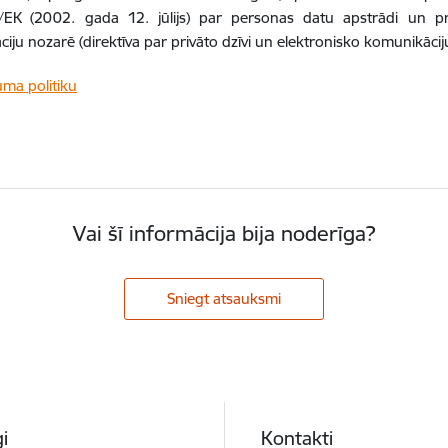
EK (2002. gada 12. jūlijs) par personas datu apstrādi un priv
iju nozarē (direktīva par privāto dzīvi un elektronisko komunikāci
uma politiku
Vai šī informācija bija noderīga?
Sniegt atsauksmi
i
Kontakti