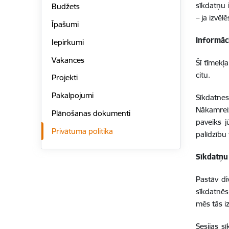
sīkdatņu 
Budžets
– ja izvēl
Īpašumi
Informāc
Iepirkumi
Vakances
Šī tīmekļ
citu.
Projekti
Pakalpojumi
Sīkdatnes
Nākamreiz
Plānošanas dokumenti
paveiks j
Privātuma politika
palīdzību 
Sīkdatņu
Pastāv di
sīkdatnēs.
mēs tās 
Sesijas s