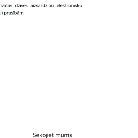
ātās dzīves aizsardzību elektronisko
ju) prasībām
Sekojiet mums