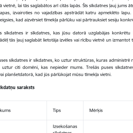
 vietnē, lai tās saglabātos arī citās lapās. Šīs sīkdatnes ļauj jums ā
lapas, izvairoties no vajadzības apstrādāt katru apmeklēto lapu
eigsies, kad aizvērsiet tīmekļa pārlūku vai pārtrauksiet sesiju konkrē
s sīkdatnes ir sīkdatnes, kas jūsu datorā uzglabājas konkrētu 
ādēļ tās ļauj saglabāt lietotāja izvēles vai rīcību vietnē un izmanto
ses sīkdatnes ir sīkdatnes, ko uztur struktūras, kuras administ
s uztur citi domēni, kas nepieder mums. Trešās puses sīkdatnes
vai planšetdatorā, kad jūs pārlūkojat mūsu tīmekļa vietni.
sīkdatņu saraksts
ukums
Tips
Mērķis
Izsekošanas
sīkdatnes