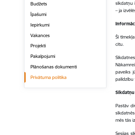
sīkdatņu 
Budžets
– ja izvēl
Īpašumi
Informāc
Iepirkumi
Vakances
Šī tīmekļ
citu.
Projekti
Pakalpojumi
Sīkdatnes
Nākamreiz
Plānošanas dokumenti
paveiks j
Privātuma politika
palīdzību 
Sīkdatņu
Pastāv di
sīkdatnēs.
mēs tās 
Sesijas s