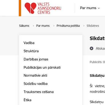
Pāriet uz lapas saturu
Par mums
Sākums
Par mums
Privātuma politika
Sīkdatnes
Sīkdat
Vadība
Atska
Struktūra
Darbības jomas
Publicēts: 
Publikācijas un pārskati
Normatīvie akti
Sīkdatņu
Sūdzību vadība
Šī vietn
nodrošinā
Trauksmes celšana
Ētika
Sīkdatņu 