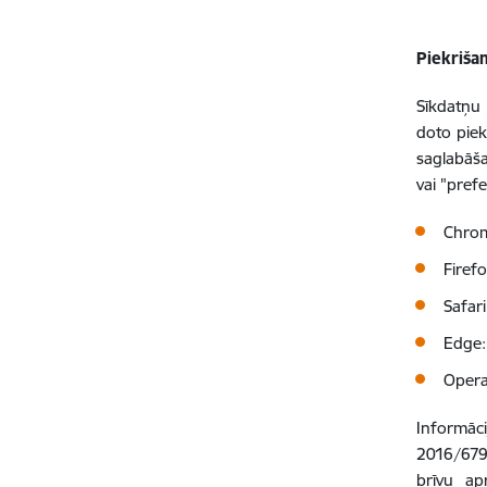
Piekriša
Sīkdatņu 
doto piek
saglabāša
vai "pref
Chro
Firef
Safar
Edge
Oper
Informāci
2016/679 
brīvu ap