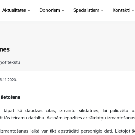
Aktualitātes
Donoriem
Speciālistiem
Kontakti
nes
ņot tekstu
06.11.2020.
 lietošana
e, tāpat kā daudzas citas, izmanto sīkdatnes, lai palīdzētu u
t tās teicamu darbību. Aicinām iepazīties ar sīkdatņu izmantošanas
izmantošanas laikā var tikt apstrādāti personīgie dati. Lietojot šo