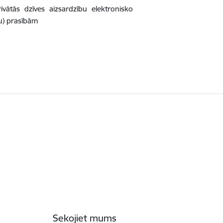
ātās dzīves aizsardzību elektronisko
ju) prasībām
Sekojiet mums