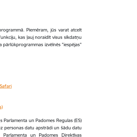
ūkprogrammā. Piemēram, jūs varat atcelt
kciju, kas ļauj noraidīt visus sīkdatņu
eta pārlūkprogrammas izvēlnēs "iespējas"
Safari
s)
pas Parlamenta un Padomes Regulas (ES)
ā uz personas datu apstrādi un šādu datu
as Parlamenta un Padomes Direktīvas