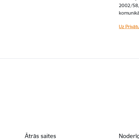
2002/58/
komunikāc
Uz Privāt
Kājene
Ātrās saites
Noderīg