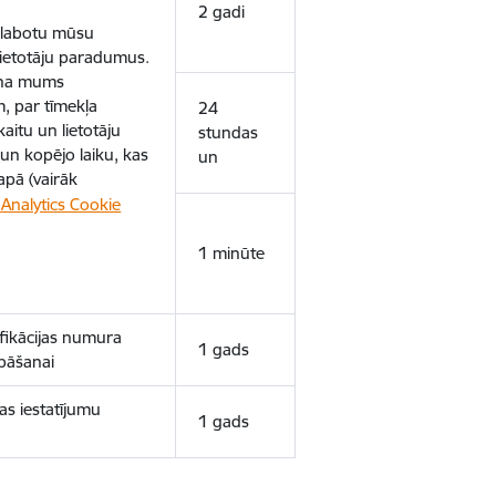
2 gadi
uzlabotu mūsu
 lietotāju paradumus.
ina mums
, par tīmekļa
24
aitu un lietotāju
stundas
un kopējo laiku, kas
un
apā (vairāk
Analytics Cookie
1 minūte
ifikācijas numura
1 gads
bāšanai
as iestatījumu
1 gads