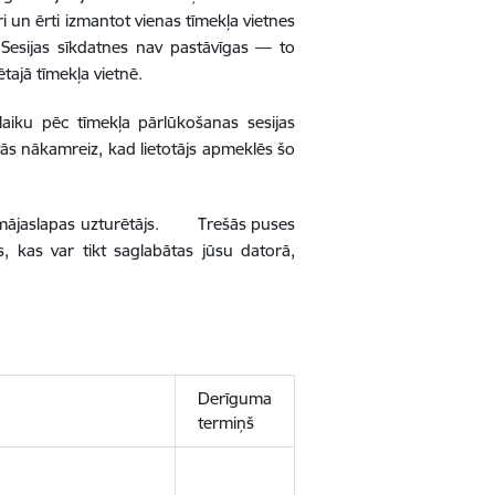
tri un ērti izmantot vienas tīmekļa vietnes
. Sesijas sīkdatnes nav pastāvīgas — to
tajā tīmekļa vietnē.
laiku pēc tīmekļa pārlūkošanas sesijas
t tās nākamreiz, kad lietotājs apmeklēs šo
rē mājaslapas uzturētājs. Trešās puses
, kas var tikt saglabātas jūsu datorā,
Derīguma
termiņš