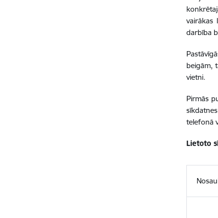
konkrētajā
vairākas 
darbība b
Pastāvīgā
beigām, t
vietni.
Pirmās pu
sīkdatne
telefonā 
Lietoto 
Nosa