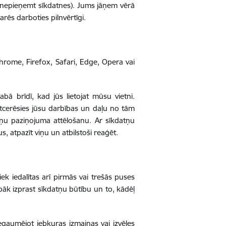
 nepieņemt sīkdatnes). Jums jāņem vērā
arēs darboties pilnvērtīgi.
rome, Firefox, Safari, Edge, Opera vai
bā brīdī, kad jūs lietojat mūsu vietni.
tcerēsies jūsu darbības un daļu no tām
atņu paziņojuma attēlošanu. Ar sīkdatņu
us, atpazīt viņu un atbilstoši reaģēt.
ek iedalītas arī pirmās vai trešās puses
labāk izprast sīkdatņu būtību un to, kādēļ
iegaumējot jebkuras izmaiņas vai izvēles