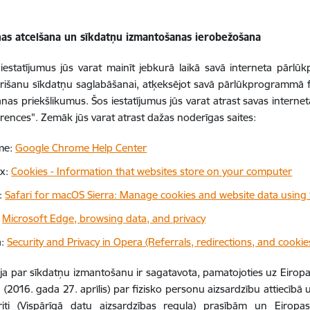
nas atcelšana un sīkdatņu izmantošanas ierobežošana
iestatījumus jūs varat mainīt jebkurā laikā savā interneta pārl
rišanu sīkdatņu saglabāšanai, atķeksējot savā pārlūkprogrammā fun
nas priekšlikumus. Šos iestatījumus jūs varat atrast savas intern
erences". Zemāk jūs varat atrast dažas noderīgas saites:
me:
Google Chrome Help Center
ox:
Cookies - Information that websites store on your computer
i:
Safari for macOS Sierra: Manage cookies and website data using 
:
Microsoft Edge, browsing data, and privacy
a:
Security and Privacy in Opera (Referrals, redirections, and cookie
ja par sīkdatņu izmantošanu ir sagatavota, pamatojoties uz Eiro
(2016. gada 27. aprīlis) par fizisko personu aizsardzību attiecīb
riti (Vispārīgā datu aizsardzības regula) prasībām un Eirop