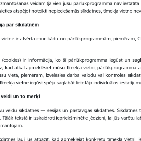
izmantošanas veidam (ja vien jūsu pārlūkprogramma nav iestatīta
ēsieties atspējot noteikti nepieciešamās sīkdatnes, tīmekļa vietne nev
ija par sīkdatnēm
a vietne ir atvērta caur kādu no pārlūkprogrammām, piemēram, Ch
 (cookies) ir informācija, ko šī pārlūkprogramma iegūst un sagla
, kad atkal apmeklēsiet mūsu tīmekļa vietni, pārlūkprogramma a
ūsu vietā, piemēram, izvēlēsies darba valodu vai kontrolēs sīkd
tīmekļa vietne iegūst spēju saglabāt lietotāja individuālos iestatījum
 veidi un to mērķi
vu veidu sīkdatnes — sesijas un pastāvīgās sīkdatnes. Sīkdatnes ti
 Tālāk tekstā ir izskaidroti iepriekšminētie jēdzieni, lai jūs varētu 
izmantojam.
īkdatnes ļauj jūs atpazīt, kad apmeklējat konkrētu tīmekļa vietni, 