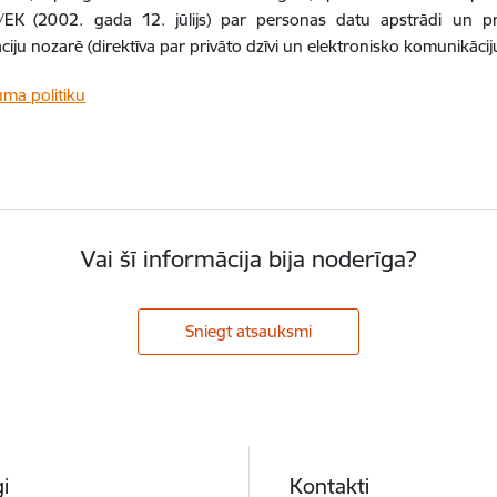
EK (2002. gada 12. jūlijs) par personas datu apstrādi un priv
iju nozarē (direktīva par privāto dzīvi un elektronisko komunikāci
uma politiku
Vai šī informācija bija noderīga?
Sniegt atsauksmi
i
Kontakti