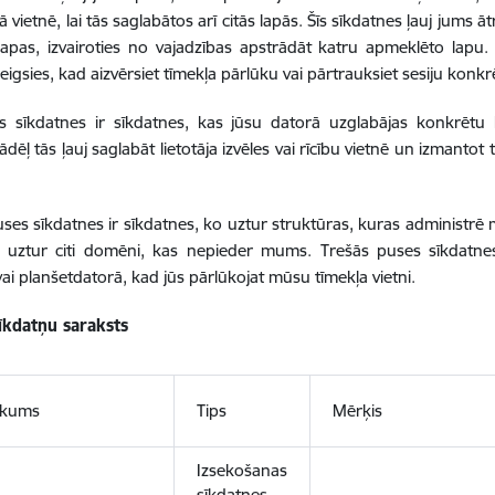
 vietnē, lai tās saglabātos arī citās lapās. Šīs sīkdatnes ļauj jums ā
lapas, izvairoties no vajadzības apstrādāt katru apmeklēto lapu
eigsies, kad aizvērsiet tīmekļa pārlūku vai pārtrauksiet sesiju konkrē
s sīkdatnes ir sīkdatnes, kas jūsu datorā uzglabājas konkrētu 
ādēļ tās ļauj saglabāt lietotāja izvēles vai rīcību vietnē un izmanto
ses sīkdatnes ir sīkdatnes, ko uztur struktūras, kuras administ
s uztur citi domēni, kas nepieder mums. Trešās puses sīkdatnes
vai planšetdatorā, kad jūs pārlūkojat mūsu tīmekļa vietni.
sīkdatņu saraksts
ukums
Tips
Mērķis
Izsekošanas
sīkdatnes