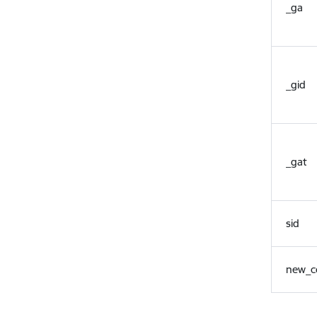
_ga
_gid
_gat
sid
new_c