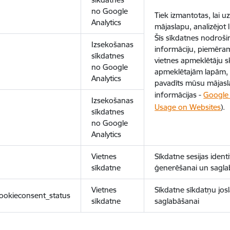
no Google
Tiek izmantotas, lai 
Analytics
mājaslapu, analizējot
Šīs sīkdatnes nodroš
Izsekošanas
informāciju, piemēram
sīkdatnes
vietnes apmeklētāju sk
no Google
apmeklētajām lapām, 
Analytics
pavadīts mūsu mājasl
informācijas -
Google 
Izsekošanas
Usage on Websites
).
sīkdatnes
no Google
Analytics
Vietnes
Sīkdatne sesijas ident
sīkdatne
ģenerēšanai un sagla
Vietnes
Sīkdatne sīkdatņu josl
ookieconsent_status
sīkdatne
saglabāšanai