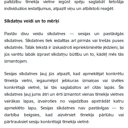
palīdzību tīmekļa vietne iegūst spēju saglabāt lietotāja
individuālos iestatījumus, atpazīt viņu un atbilstoši reaģēt.
Sīkdatņu veidi un to mērķi
Pastāv divu veidu sīkdatnes — sesijas un pastāvīgās
sīkdatnes. Sīkdatnes tiek iedalītas arī pirmās vai trešās puses
sīkdatnēs. Tālāk tekstā ir izskaidroti iepriekšminētie jēdzieni, lai
jūs varētu labāk izprast sīkdatņu būtību un to, kādēļ mēs tās
izmantojam.
Sesijas sīkdatnes ļauj jūs atpazīt, kad apmeklējat konkrētu
tīmekļa vietni, iegaumējot jebkuras izmaiņas vai izvēles
konkrētajā vietnē, lai tās saglabātos arī citās lapās. Šīs
sīkdatnes ļauj jums ātri un ērti izmantot vienas tīmekļa vietnes
vairākas lapas, izvairoties no vajadzības apstrādāt katru
apmeklēto lapu. Sesijas sīkdatnes nav pastāvīgas — to
darbība beigsies, kad aizvērsiet tīmekļa pārlūku vai
pārtrauksiet sesiju konkrētajā tīmekļa vietnē.