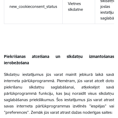
sīkdatņu
Vietnes
new_cookieconsent_status
joslas
sīkdatne
iestatījum
saglabāša
Piekrišanas atcelšana un sīkdatņu izmantošanas
ierobežošana
Sīkdatņu iestatījumus jūs varat mainīt jebkurā laikā savā
interneta pārlūkprogrammā. Piemēram, jūs varat atcelt doto
piekrišanu sīkdatņu saglabāšanai, atķeksējot savā
pārlūkprogrammā funkciju, kas ļauj noraidīt visus sīkdatņu
saglabāšanas priekšlikumus. Šos iestatījumus jūs varat atrast
savas interneta pārlūkprogrammas izvēlnēs "iespējas" vai
"preferences". Zemāk jūs varat atrast dažas noderīgas saites: