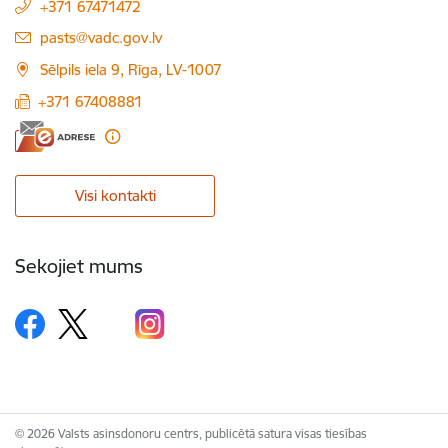
+371 67471472
E-pasts:
pasts@vadc.gov.lv
Sēlpils iela 9, Rīga, LV-1007
+371 67408881
Visi kontakti
Sekojiet mums
© 2026 Valsts asinsdonoru centrs, publicētā satura visas tiesības