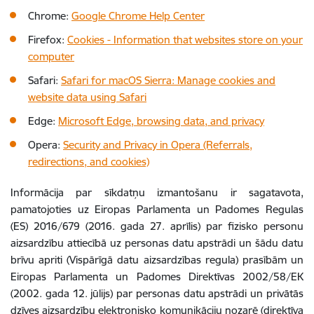
Chrome:
Google Chrome Help Center
Firefox:
Cookies - Information that websites store on your
computer
Safari:
Safari for macOS Sierra: Manage cookies and
website data using Safari
Edge:
Microsoft Edge, browsing data, and privacy
Opera:
Security and Privacy in Opera (Referrals,
redirections, and cookies)
Informācija par sīkdatņu izmantošanu ir sagatavota,
pamatojoties uz Eiropas Parlamenta un Padomes Regulas
(ES) 2016/679 (2016. gada 27. aprīlis) par fizisko personu
aizsardzību attiecībā uz personas datu apstrādi un šādu datu
brīvu apriti (Vispārīgā datu aizsardzības regula) prasībām un
Eiropas Parlamenta un Padomes Direktīvas 2002/58/EK
(2002. gada 12. jūlijs) par personas datu apstrādi un privātās
dzīves aizsardzību elektronisko komunikāciju nozarē (direktīva