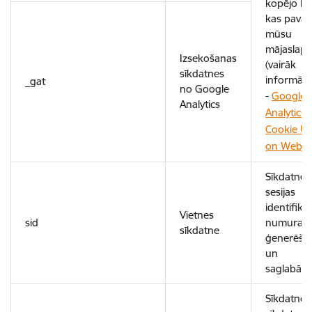
kopējo lai
kas pavad
mūsu
mājaslapā
Izsekošanas
(vairāk
sīkdatnes
informāci
_gat
no Google
-
Google
Analytics
Analytics
Cookie U
on Websi
Sīkdatne
sesijas
identifikāc
Vietnes
sid
numura
sīkdatne
ģenerēša
un
saglabāša
Sīkdatne