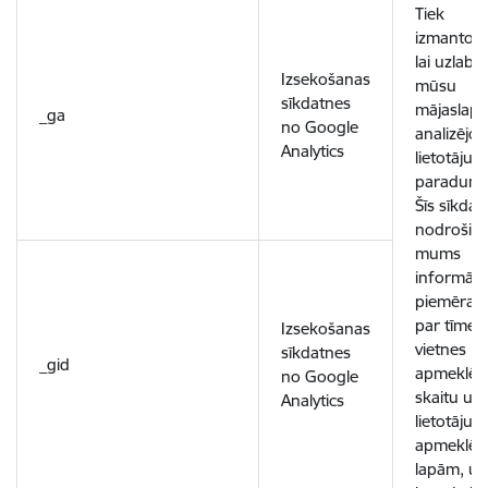
Tiek
izmantota
lai uzlabo
Izsekošanas
mūsu
sīkdatnes
mājaslapu
_ga
no Google
analizējot
Analytics
lietotāju
paradumu
Šīs sīkdat
nodrošin
mums
informācij
piemēram
par tīmek
Izsekošanas
vietnes
sīkdatnes
_gid
apmeklēt
no Google
skaitu un
Analytics
lietotāju
apmeklēt
lapām, un