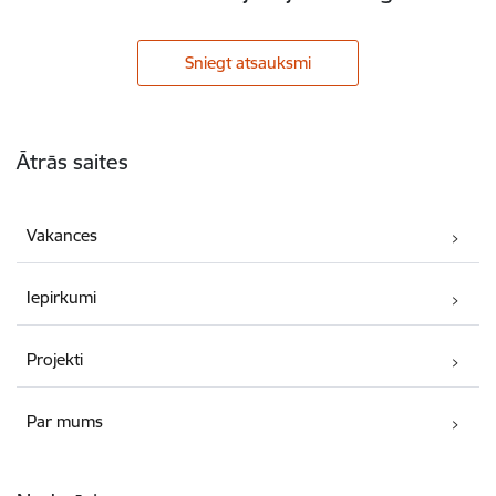
Sniegt atsauksmi
Kājene
Ātrās saites
Vakances
Iepirkumi
Projekti
Par mums