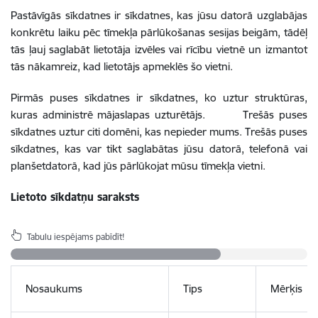
Pastāvīgās sīkdatnes ir sīkdatnes, kas jūsu datorā uzglabājas
konkrētu laiku pēc tīmekļa pārlūkošanas sesijas beigām, tādēļ
tās ļauj saglabāt lietotāja izvēles vai rīcību vietnē un izmantot
tās nākamreiz, kad lietotājs apmeklēs šo vietni.
Pirmās puses sīkdatnes ir sīkdatnes, ko uztur struktūras,
kuras administrē mājaslapas uzturētājs. Trešās puses
sīkdatnes uztur citi domēni, kas nepieder mums. Trešās puses
sīkdatnes, kas var tikt saglabātas jūsu datorā, telefonā vai
planšetdatorā, kad jūs pārlūkojat mūsu tīmekļa vietni.
Lietoto sīkdatņu saraksts
Tabulu iespējams pabīdīt!
Nosaukums
Tips
Mērķis