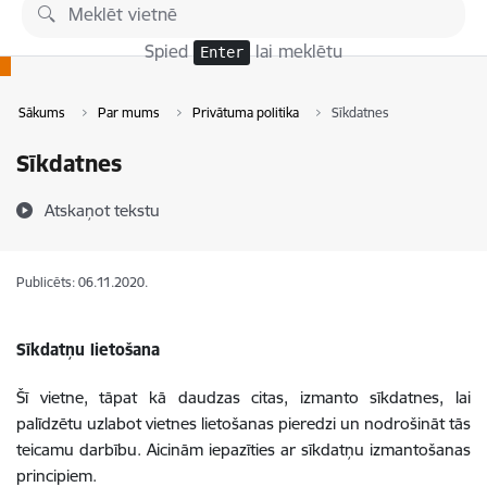
Pāriet uz lapas saturu
Spied
lai meklētu
Enter
Sākums
Par mums
Privātuma politika
Sīkdatnes
Sīkdatnes
Atskaņot tekstu
Publicēts: 06.11.2020.
Sīkdatņu lietošana
Šī vietne, tāpat kā daudzas citas, izmanto sīkdatnes, lai
palīdzētu uzlabot vietnes lietošanas pieredzi un nodrošināt tās
teicamu darbību. Aicinām iepazīties ar sīkdatņu izmantošanas
principiem.