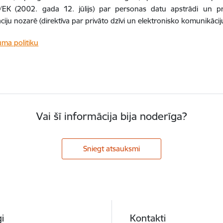
EK (2002. gada 12. jūlijs) par personas datu apstrādi un priv
iju nozarē (direktīva par privāto dzīvi un elektronisko komunikāci
uma politiku
Vai šī informācija bija noderīga?
Sniegt atsauksmi
i
Kontakti