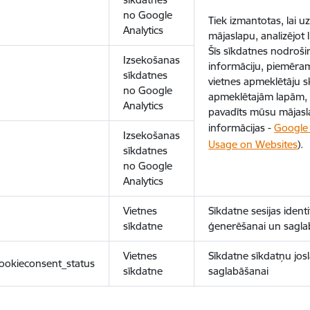
no Google
Tiek izmantotas, lai 
Analytics
mājaslapu, analizējot
Šīs sīkdatnes nodroš
Izsekošanas
informāciju, piemēram
sīkdatnes
vietnes apmeklētāju sk
no Google
apmeklētajām lapām, 
Analytics
pavadīts mūsu mājasl
informācijas -
Google 
Izsekošanas
Usage on Websites
).
sīkdatnes
no Google
Analytics
Vietnes
Sīkdatne sesijas ident
sīkdatne
ģenerēšanai un sagla
Vietnes
Sīkdatne sīkdatņu josl
ookieconsent_status
sīkdatne
saglabāšanai