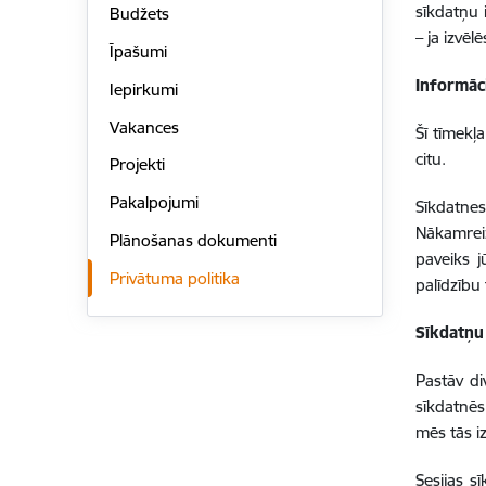
sīkdatņu 
Budžets
– ja izvēl
Īpašumi
Informāc
Iepirkumi
Vakances
Šī tīmekļ
citu.
Projekti
Pakalpojumi
Sīkdatnes
Nākamreiz
Plānošanas dokumenti
paveiks j
Privātuma politika
palīdzību 
Sīkdatņu
Pastāv di
sīkdatnēs.
mēs tās 
Sesijas s