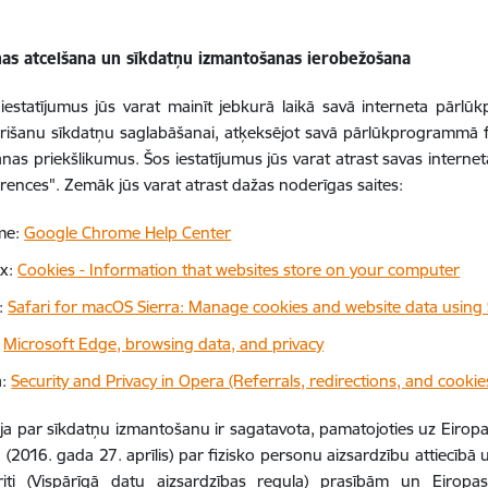
nas atcelšana un sīkdatņu izmantošanas ierobežošana
iestatījumus jūs varat mainīt jebkurā laikā savā interneta pārl
rišanu sīkdatņu saglabāšanai, atķeksējot savā pārlūkprogrammā fun
nas priekšlikumus. Šos iestatījumus jūs varat atrast savas intern
erences". Zemāk jūs varat atrast dažas noderīgas saites:
me:
Google Chrome Help Center
ox:
Cookies - Information that websites store on your computer
i:
Safari for macOS Sierra: Manage cookies and website data using 
:
Microsoft Edge, browsing data, and privacy
a:
Security and Privacy in Opera (Referrals, redirections, and cookie
ja par sīkdatņu izmantošanu ir sagatavota, pamatojoties uz Eiro
(2016. gada 27. aprīlis) par fizisko personu aizsardzību attiecīb
riti (Vispārīgā datu aizsardzības regula) prasībām un Eirop