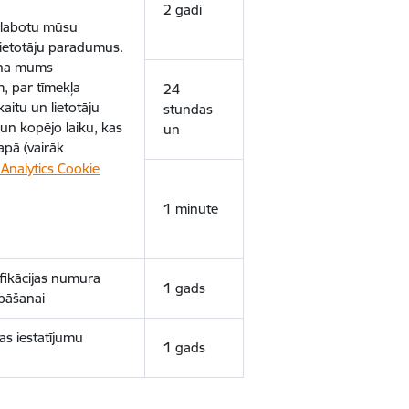
2 gadi
uzlabotu mūsu
 lietotāju paradumus.
ina mums
, par tīmekļa
24
aitu un lietotāju
stundas
un kopējo laiku, kas
un
apā (vairāk
Analytics Cookie
1 minūte
ifikācijas numura
1 gads
bāšanai
as iestatījumu
1 gads