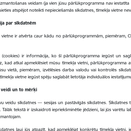
izmantošanas veidam (ja vien jūsu pārlūkprogramma nav iestatīta
ēsieties atspējot noteikti nepieciešamās sīkdatnes, tīmekļa vietne nev
ija par sīkdatnēm
a vietne ir atvērta caur kādu no pārlūkprogrammām, piemēram, Ch
 (cookies) ir informācija, ko šī pārlūkprogramma iegūst un sagla
, kad atkal apmeklēsiet mūsu tīmekļa vietni, pārlūkprogramma a
ūsu vietā, piemēram, izvēlēsies darba valodu vai kontrolēs sīkd
tīmekļa vietne iegūst spēju saglabāt lietotāja individuālos iestatījum
 veidi un to mērķi
vu veidu sīkdatnes — sesijas un pastāvīgās sīkdatnes. Sīkdatnes ti
 Tālāk tekstā ir izskaidroti iepriekšminētie jēdzieni, lai jūs varētu 
izmantojam.
īkdatnes ļauj jūs atpazīt, kad apmeklējat konkrētu tīmekļa vietni, 