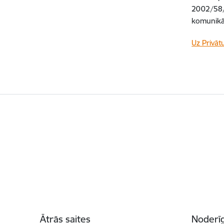
2002/58/
komunikāc
Uz Privāt
Kājene
Ātrās saites
Noderīg