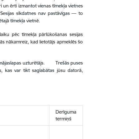
tri un ērti izmantot vienas tīmekļa vietnes
. Sesijas sīkdatnes nav pastāvīgas — to
tajā tīmekļa vietnē.
laiku pēc tīmekļa pārlūkošanas sesijas
t tās nākamreiz, kad lietotājs apmeklēs šo
rē mājaslapas uzturētājs. Trešās puses
, kas var tikt saglabātas jūsu datorā,
Derīguma
termiņš