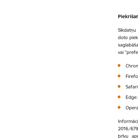
Piekriša
Sīkdatņu 
doto piek
saglabāša
vai "pref
Chro
Firef
Safar
Edge
Oper
Informāci
2016/679 
brīvu ap