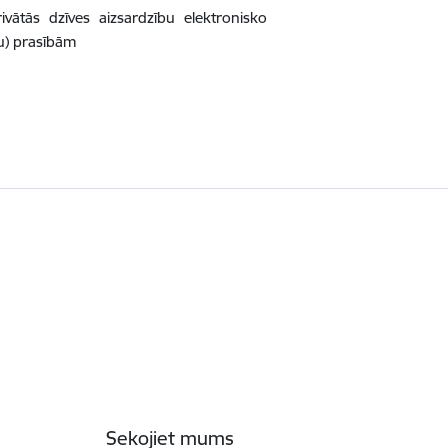
ātās dzīves aizsardzību elektronisko
ju) prasībām
Sekojiet mums