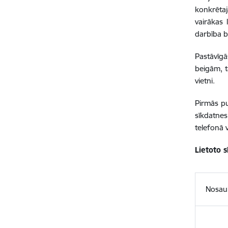
konkrētajā
vairākas 
darbība b
Pastāvīgā
beigām, t
vietni.
Pirmās pu
sīkdatne
telefonā 
Lietoto 
Nosa