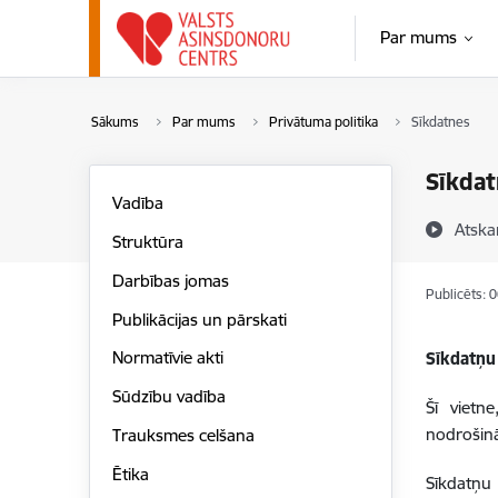
Pāriet uz lapas saturu
Par mums
Sākums
Par mums
Privātuma politika
Sīkdatnes
Sīkdat
Vadība
Atska
Struktūra
Darbības jomas
Publicēts: 
Publikācijas un pārskati
Normatīvie akti
Sīkdatņu
Sūdzību vadība
Šī vietn
nodrošinā
Trauksmes celšana
Ētika
Sīkdatņu 