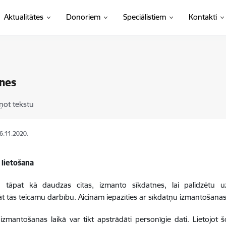
Aktualitātes
Donoriem
Speciālistiem
Kontakti
nes
ņot tekstu
06.11.2020.
 lietošana
e, tāpat kā daudzas citas, izmanto sīkdatnes, lai palīdzētu u
t tās teicamu darbību. Aicinām iepazīties ar sīkdatņu izmantošanas
izmantošanas laikā var tikt apstrādāti personīgie dati. Lietojot šo