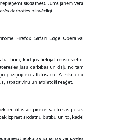
 nepieņemt sīkdatnes). Jums jāņem vērā
arēs darboties pilnvērtīgi.
rome, Firefox, Safari, Edge, Opera vai
bā brīdī, kad jūs lietojat mūsu vietni.
tcerēsies jūsu darbības un daļu no tām
atņu paziņojuma attēlošanu. Ar sīkdatņu
us, atpazīt viņu un atbilstoši reaģēt.
ek iedalītas arī pirmās vai trešās puses
labāk izprast sīkdatņu būtību un to, kādēļ
iegaumējot jebkuras izmaiņas vai izvēles