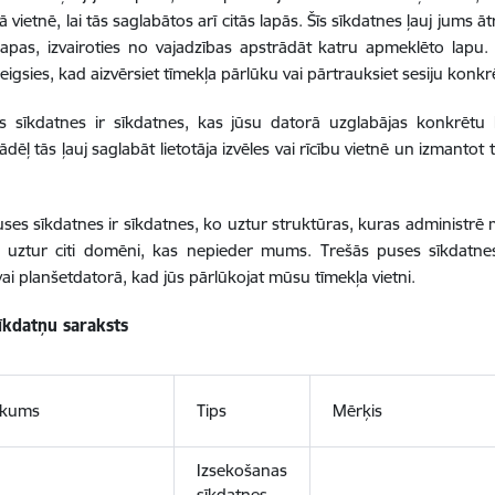
 vietnē, lai tās saglabātos arī citās lapās. Šīs sīkdatnes ļauj jums ā
lapas, izvairoties no vajadzības apstrādāt katru apmeklēto lapu
eigsies, kad aizvērsiet tīmekļa pārlūku vai pārtrauksiet sesiju konkrē
s sīkdatnes ir sīkdatnes, kas jūsu datorā uzglabājas konkrētu 
ādēļ tās ļauj saglabāt lietotāja izvēles vai rīcību vietnē un izmanto
ses sīkdatnes ir sīkdatnes, ko uztur struktūras, kuras administ
s uztur citi domēni, kas nepieder mums. Trešās puses sīkdatnes
vai planšetdatorā, kad jūs pārlūkojat mūsu tīmekļa vietni.
sīkdatņu saraksts
ukums
Tips
Mērķis
Izsekošanas
sīkdatnes