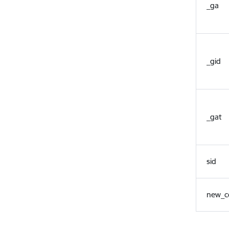
_ga
_gid
_gat
sid
new_c