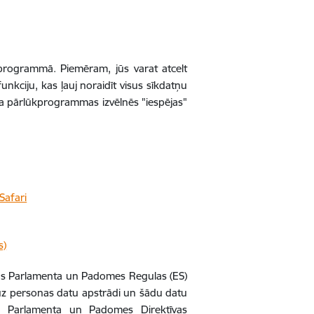
ūkprogrammā. Piemēram, jūs varat atcelt
kciju, kas ļauj noraidīt visus sīkdatņu
eta pārlūkprogrammas izvēlnēs "iespējas"
Safari
s)
pas Parlamenta un Padomes Regulas (ES)
ā uz personas datu apstrādi un šādu datu
as Parlamenta un Padomes Direktīvas