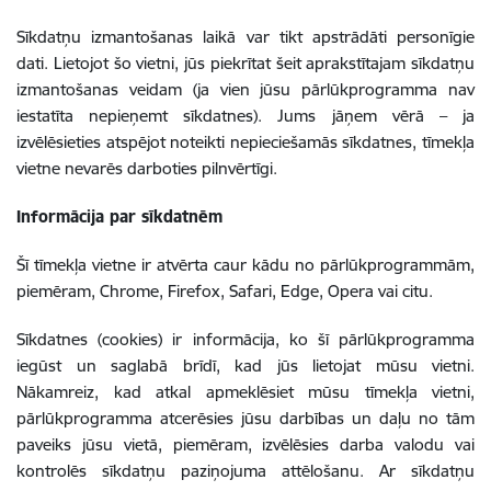
Sīkdatņu izmantošanas laikā var tikt apstrādāti personīgie
dati. Lietojot šo vietni, jūs piekrītat šeit aprakstītajam sīkdatņu
izmantošanas veidam (ja vien jūsu pārlūkprogramma nav
iestatīta nepieņemt sīkdatnes). Jums jāņem vērā – ja
izvēlēsieties atspējot noteikti nepieciešamās sīkdatnes, tīmekļa
vietne nevarēs darboties pilnvērtīgi.
Informācija par sīkdatnēm
Šī tīmekļa vietne ir atvērta caur kādu no pārlūkprogrammām,
piemēram, Chrome, Firefox, Safari, Edge, Opera vai citu.
Sīkdatnes (cookies) ir informācija, ko šī pārlūkprogramma
iegūst un saglabā brīdī, kad jūs lietojat mūsu vietni.
Nākamreiz, kad atkal apmeklēsiet mūsu tīmekļa vietni,
pārlūkprogramma atcerēsies jūsu darbības un daļu no tām
paveiks jūsu vietā, piemēram, izvēlēsies darba valodu vai
kontrolēs sīkdatņu paziņojuma attēlošanu. Ar sīkdatņu