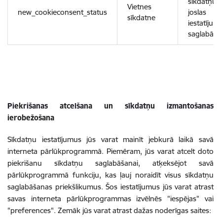
sīkdatņu
Vietnes
new_cookieconsent_status
joslas
sīkdatne
iestatījum
saglabāša
Piekrišanas atcelšana un sīkdatņu izmantošanas
ierobežošana
Sīkdatņu iestatījumus jūs varat mainīt jebkurā laikā savā
interneta pārlūkprogrammā. Piemēram, jūs varat atcelt doto
piekrišanu sīkdatņu saglabāšanai, atķeksējot savā
pārlūkprogrammā funkciju, kas ļauj noraidīt visus sīkdatņu
saglabāšanas priekšlikumus. Šos iestatījumus jūs varat atrast
savas interneta pārlūkprogrammas izvēlnēs "iespējas" vai
"preferences". Zemāk jūs varat atrast dažas noderīgas saites: