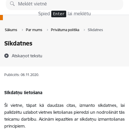
Pāriet uz lapas saturu
Spied
lai meklētu
Enter
Sākums
Par mums
Privātuma politika
Sīkdatnes
Sīkdatnes
Atskaņot tekstu
Publicēts: 06.11.2020.
Sīkdatņu lietošana
Šī vietne, tāpat kā daudzas citas, izmanto sīkdatnes, lai
palīdzētu uzlabot vietnes lietošanas pieredzi un nodrošināt tās
teicamu darbību. Aicinām iepazīties ar sīkdatņu izmantošanas
principiem.