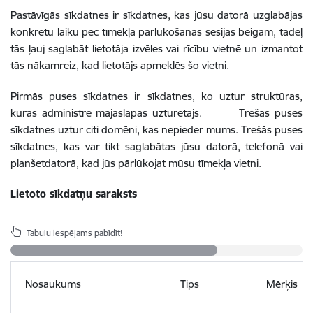
Pastāvīgās sīkdatnes ir sīkdatnes, kas jūsu datorā uzglabājas
konkrētu laiku pēc tīmekļa pārlūkošanas sesijas beigām, tādēļ
tās ļauj saglabāt lietotāja izvēles vai rīcību vietnē un izmantot
tās nākamreiz, kad lietotājs apmeklēs šo vietni.
Pirmās puses sīkdatnes ir sīkdatnes, ko uztur struktūras,
kuras administrē mājaslapas uzturētājs. Trešās puses
sīkdatnes uztur citi domēni, kas nepieder mums. Trešās puses
sīkdatnes, kas var tikt saglabātas jūsu datorā, telefonā vai
planšetdatorā, kad jūs pārlūkojat mūsu tīmekļa vietni.
Lietoto sīkdatņu saraksts
Tabulu iespējams pabīdīt!
Nosaukums
Tips
Mērķis