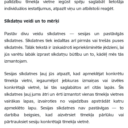
palīdzību tīmekļa vietne iegūst spēju saglabāt lietotāja
individuālos iestatījumus, atpazīt viņu un atbilstoši reaģēt.
Sīkdatņu veidi un to mērķi
Pastāv divu veidu sīkdatnes — sesijas un pastāvīgās
sīkdatnes. Sīkdatnes tiek iedalītas arī pirmās vai trešās puses
sīkdatnēs. Tālāk tekstā ir izskaidroti iepriekšminētie jēdzieni, lai
jūs varētu labāk izprast sīkdatņu būtību un to, kādēļ mēs tās
izmantojam.
Sesijas sīkdatnes ļauj jūs atpazīt, kad apmeklējat konkrētu
tīmekļa vietni, iegaumējot jebkuras izmaiņas vai izvēles
konkrētajā vietnē, lai tās saglabātos arī citās lapās. Šīs
sīkdatnes ļauj jums ātri un ērti izmantot vienas tīmekļa vietnes
vairākas lapas, izvairoties no vajadzības apstrādāt katru
apmeklēto lapu. Sesijas sīkdatnes nav pastāvīgas — to
darbība beigsies, kad aizvērsiet tīmekļa pārlūku vai
pārtrauksiet sesiju konkrētajā tīmekļa vietnē.