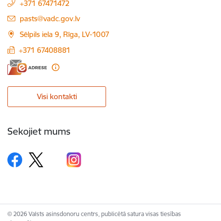
+371 67471472
E-pasts:
pasts@vadc.gov.lv
Sēlpils iela 9, Rīga, LV-1007
+371 67408881
Visi kontakti
Sekojiet mums
© 2026 Valsts asinsdonoru centrs, publicētā satura visas tiesības