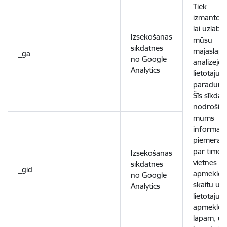
Tiek
izmantota
lai uzlabo
Izsekošanas
mūsu
sīkdatnes
mājaslapu
_ga
no Google
analizējot
Analytics
lietotāju
paradumu
Šīs sīkdat
nodrošin
mums
informācij
piemēram
par tīmek
Izsekošanas
vietnes
sīkdatnes
_gid
apmeklēt
no Google
skaitu un
Analytics
lietotāju
apmeklēt
lapām, un