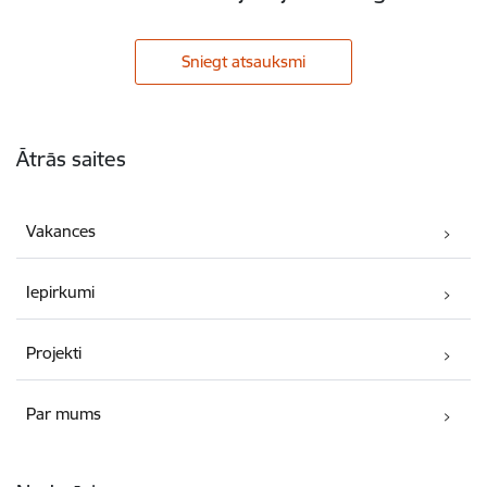
Sniegt atsauksmi
Kājene
Ātrās saites
Vakances
Iepirkumi
Projekti
Par mums