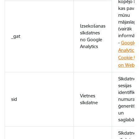
kopējo lai
kas pavad
mūsu
mājaslapā
Izsekošanas
(vairāk
sīkdatnes
informāci
_gat
no Google
-
Google
Analytics
Analytics
Cookie U
on Websi
Sīkdatne
sesijas
identifikāc
Vietnes
sid
numura
sīkdatne
ģenerēša
un
saglabāša
Sīkdatne