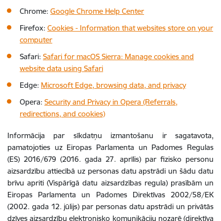
Chrome:
Google Chrome Help Center
Firefox:
Cookies - Information that websites store on your
computer
Safari:
Safari for macOS Sierra: Manage cookies and
website data using Safari
Edge:
Microsoft Edge, browsing data, and privacy
Opera:
Security and Privacy in Opera (Referrals,
redirections, and cookies)
Informācija par sīkdatņu izmantošanu ir sagatavota,
pamatojoties uz Eiropas Parlamenta un Padomes Regulas
(ES) 2016/679 (2016. gada 27. aprīlis) par fizisko personu
aizsardzību attiecībā uz personas datu apstrādi un šādu datu
brīvu apriti (Vispārīgā datu aizsardzības regula) prasībām un
Eiropas Parlamenta un Padomes Direktīvas 2002/58/EK
(2002. gada 12. jūlijs) par personas datu apstrādi un privātās
dzīves aizsardzību elektronisko komunikāciju nozarē (direktīva