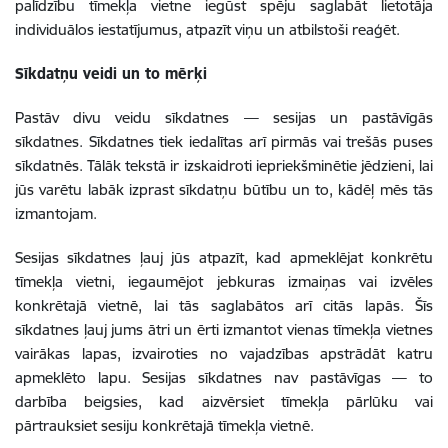
palīdzību tīmekļa vietne iegūst spēju saglabāt lietotāja
individuālos iestatījumus, atpazīt viņu un atbilstoši reaģēt.
Sīkdatņu veidi un to mērķi
Pastāv divu veidu sīkdatnes — sesijas un pastāvīgās
sīkdatnes. Sīkdatnes tiek iedalītas arī pirmās vai trešās puses
sīkdatnēs. Tālāk tekstā ir izskaidroti iepriekšminētie jēdzieni, lai
jūs varētu labāk izprast sīkdatņu būtību un to, kādēļ mēs tās
izmantojam.
Sesijas sīkdatnes ļauj jūs atpazīt, kad apmeklējat konkrētu
tīmekļa vietni, iegaumējot jebkuras izmaiņas vai izvēles
konkrētajā vietnē, lai tās saglabātos arī citās lapās. Šīs
sīkdatnes ļauj jums ātri un ērti izmantot vienas tīmekļa vietnes
vairākas lapas, izvairoties no vajadzības apstrādāt katru
apmeklēto lapu. Sesijas sīkdatnes nav pastāvīgas — to
darbība beigsies, kad aizvērsiet tīmekļa pārlūku vai
pārtrauksiet sesiju konkrētajā tīmekļa vietnē.