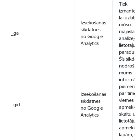
Tiek
izmantota
lai uzlabo
Izsekošanas
mūsu
sīkdatnes
mājaslapu
_ga
no Google
analizējot
Analytics
lietotāju
paradumu
Šīs sīkdat
nodrošin
mums
informācij
piemēram
par tīmek
Izsekošanas
vietnes
sīkdatnes
_gid
apmeklēt
no Google
skaitu un
Analytics
lietotāju
apmeklēt
lapām, un