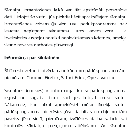
Sīkdatņu izmantošanas laikā var tikt apstrādāti personīgie
dati. Lietojot šo vietni, jūs piekrītat šeit aprakstītajam sīkdatņu
izmantošanas veidam (ja vien jūsu pārlūkprogramma nav
iestatīta nepieņemt sīkdatnes). Jums jāņem vērā – ja
izvēlēsieties atspējot noteikti nepieciešamās sīkdatnes, tīmekļa
vietne nevarēs darboties pilnvērtīgi.
Informācija par sīkdatnēm
Šī tīmekļa vietne ir atvērta caur kādu no pārlūkprogrammām,
piemēram, Chrome, Firefox, Safari, Edge, Opera vai citu.
Sīkdatnes (cookies) ir informācija, ko šī pārlūkprogramma
iegūst un saglabā brīdī, kad jūs lietojat mūsu vietni.
Nākamreiz, kad atkal apmeklēsiet mūsu tīmekļa vietni,
pārlūkprogramma atcerēsies jūsu darbības un daļu no tām
paveiks jūsu vietā, piemēram, izvēlēsies darba valodu vai
kontrolēs sīkdatņu paziņojuma attēlošanu. Ar sīkdatņu