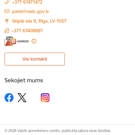
+371 67471472
E-pasts:
pasts@vadc.gov.lv
Sēlpils iela 9, Rīga, LV-1007
+371 67408881
Visi kontakti
Sekojiet mums
© 2026 Valsts asinsdonoru centrs, publicētā satura visas tiesības