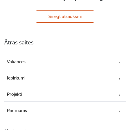
Sniegt atsauksmi
Kājene
Ātrās saites
Vakances
Iepirkumi
Projekti
Par mums