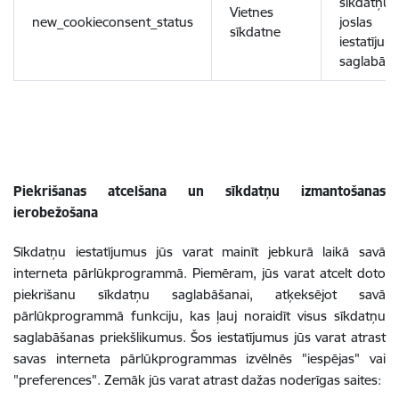
sīkdatņu
Vietnes
new_cookieconsent_status
joslas
sīkdatne
iestatījum
saglabāša
Piekrišanas atcelšana un sīkdatņu izmantošanas
ierobežošana
Sīkdatņu iestatījumus jūs varat mainīt jebkurā laikā savā
interneta pārlūkprogrammā. Piemēram, jūs varat atcelt doto
piekrišanu sīkdatņu saglabāšanai, atķeksējot savā
pārlūkprogrammā funkciju, kas ļauj noraidīt visus sīkdatņu
saglabāšanas priekšlikumus. Šos iestatījumus jūs varat atrast
savas interneta pārlūkprogrammas izvēlnēs "iespējas" vai
"preferences". Zemāk jūs varat atrast dažas noderīgas saites: