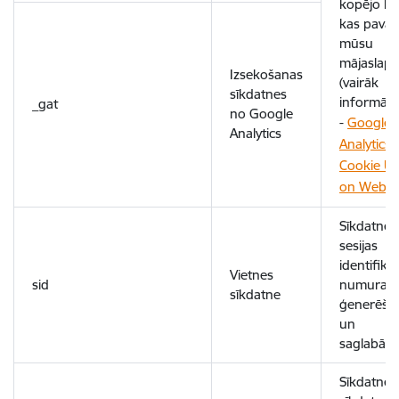
kopējo lai
kas pavad
mūsu
mājaslapā
Izsekošanas
(vairāk
sīkdatnes
informāci
_gat
no Google
-
Google
Analytics
Analytics
Cookie U
on Websi
Sīkdatne
sesijas
identifikāc
Vietnes
sid
numura
sīkdatne
ģenerēša
un
saglabāša
Sīkdatne