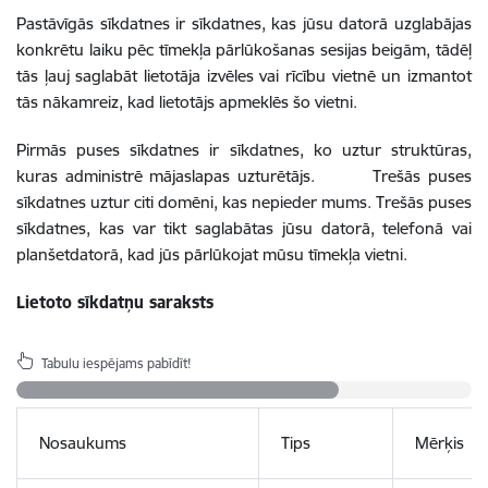
Pastāvīgās sīkdatnes ir sīkdatnes, kas jūsu datorā uzglabājas
konkrētu laiku pēc tīmekļa pārlūkošanas sesijas beigām, tādēļ
tās ļauj saglabāt lietotāja izvēles vai rīcību vietnē un izmantot
tās nākamreiz, kad lietotājs apmeklēs šo vietni.
Pirmās puses sīkdatnes ir sīkdatnes, ko uztur struktūras,
kuras administrē mājaslapas uzturētājs. Trešās puses
sīkdatnes uztur citi domēni, kas nepieder mums. Trešās puses
sīkdatnes, kas var tikt saglabātas jūsu datorā, telefonā vai
planšetdatorā, kad jūs pārlūkojat mūsu tīmekļa vietni.
Lietoto sīkdatņu saraksts
Tabulu iespējams pabīdīt!
Nosaukums
Tips
Mērķis