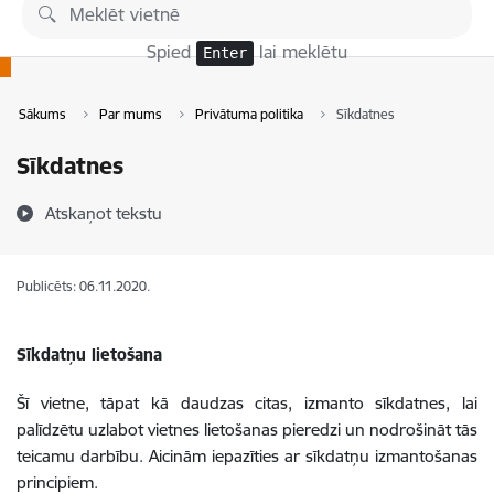
Pāriet uz lapas saturu
Spied
lai meklētu
Enter
Sākums
Par mums
Privātuma politika
Sīkdatnes
Sīkdatnes
Atskaņot tekstu
Publicēts: 06.11.2020.
Sīkdatņu lietošana
Šī vietne, tāpat kā daudzas citas, izmanto sīkdatnes, lai
palīdzētu uzlabot vietnes lietošanas pieredzi un nodrošināt tās
teicamu darbību. Aicinām iepazīties ar sīkdatņu izmantošanas
principiem.