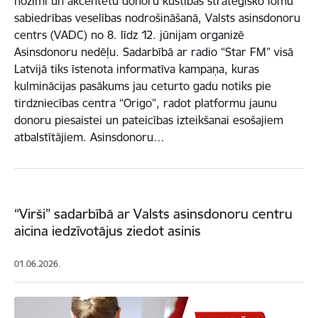
nozīmi un akcentētu donoru kustības stratēģisko lomu
sabiedrības veselības nodrošināšanā, Valsts asinsdonoru
centrs (VADC) no 8. līdz 12. jūnijam organizē
Asinsdonoru nedēļu. Sadarbībā ar radio “Star FM” visā
Latvijā tiks īstenota informatīva kampaņa, kuras
kulminācijas pasākums jau ceturto gadu notiks pie
tirdzniecības centra “Origo”, radot platformu jaunu
donoru piesaistei un pateicības izteikšanai esošajiem
atbalstītājiem. Asinsdonoru…
“Virši” sadarbībā ar Valsts asinsdonoru centru
aicina iedzīvotājus ziedot asinis
01.06.2026.