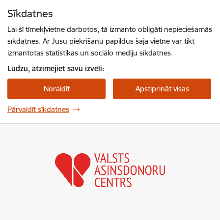
Pāriet uz lapas saturu
Sīkdatnes
Spied
lai meklētu
Enter
Lai šī tīmekļvietne darbotos, tā izmanto obligāti nepieciešamās
sīkdatnes. Ar Jūsu piekrišanu papildus šajā vietnē var tikt
izmantotas statistikas un sociālo mediju sīkdatnes.
Lūdzu, atzīmējiet savu izvēli:
Noraidīt
Apstiprināt visas
Pārvaldīt sīkdatnes
Valsts asinsdonoru centrs