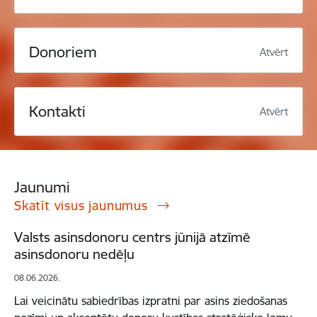
Donoriem
Atvērt
Kontakti
Atvērt
Jaunumi
Skatīt visus jaunumus
Valsts asinsdonoru centrs jūnijā atzīmē
asinsdonoru nedēļu
08.06.2026.
Lai veicinātu sabiedrības izpratni par asins ziedošanas