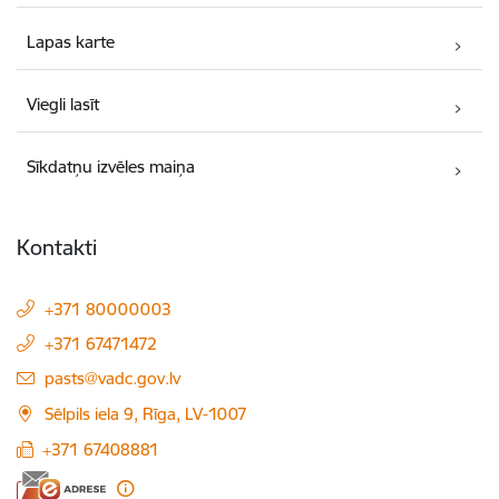
Lapas karte
Viegli lasīt
Sīkdatņu izvēles maiņa
Kontakti
+371 80000003
+371 67471472
E-pasts:
pasts@vadc.gov.lv
Sēlpils iela 9, Rīga, LV-1007
+371 67408881