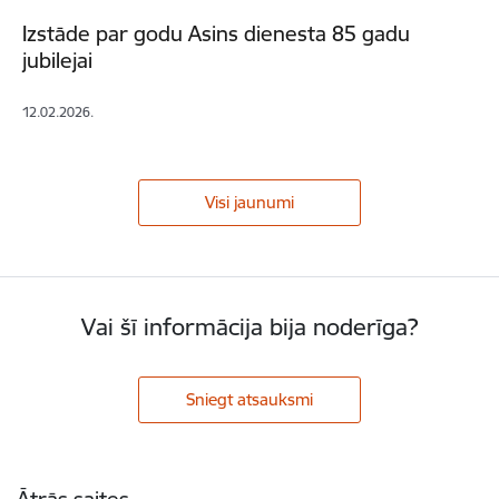
Izstāde par godu Asins dienesta 85 gadu
jubilejai
12.02.2026.
Visi jaunumi
Vai šī informācija bija noderīga?
Sniegt atsauksmi
Kājene