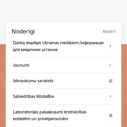
Noderīgi
Aizvērt
Darba iespējas Ukrainas mediķiem/Інформація
для медичних установ
Jaunumi
Izbraukumu saraksts
Sabiedrības līdzdalība
Laboratorijas pakalpojumi ārstniecības
iestādēm un privātpersonām