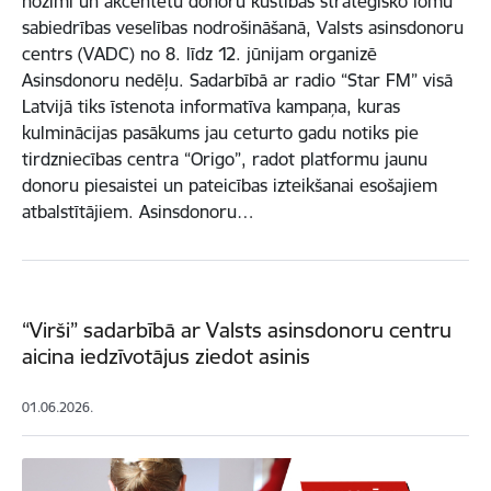
nozīmi un akcentētu donoru kustības stratēģisko lomu
sabiedrības veselības nodrošināšanā, Valsts asinsdonoru
centrs (VADC) no 8. līdz 12. jūnijam organizē
Asinsdonoru nedēļu. Sadarbībā ar radio “Star FM” visā
Latvijā tiks īstenota informatīva kampaņa, kuras
kulminācijas pasākums jau ceturto gadu notiks pie
tirdzniecības centra “Origo”, radot platformu jaunu
donoru piesaistei un pateicības izteikšanai esošajiem
atbalstītājiem. Asinsdonoru…
“Virši” sadarbībā ar Valsts asinsdonoru centru
aicina iedzīvotājus ziedot asinis
01.06.2026.