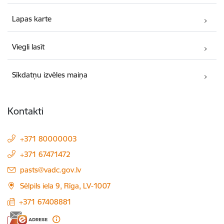
Lapas karte
Viegli lasīt
Sīkdatņu izvēles maiņa
Kontakti
+371 80000003
+371 67471472
E-pasts:
pasts@vadc.gov.lv
Sēlpils iela 9, Rīga, LV-1007
+371 67408881