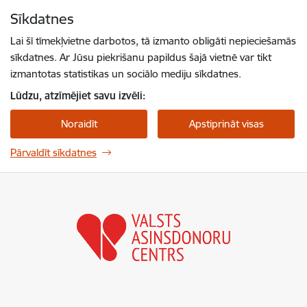
Pāriet uz lapas saturu
Sīkdatnes
Spied
lai meklētu
Enter
Lai šī tīmekļvietne darbotos, tā izmanto obligāti nepieciešamās
sīkdatnes. Ar Jūsu piekrišanu papildus šajā vietnē var tikt
izmantotas statistikas un sociālo mediju sīkdatnes.
Lūdzu, atzīmējiet savu izvēli:
Noraidīt
Apstiprināt visas
Pārvaldīt sīkdatnes
Valsts asinsdonoru centrs