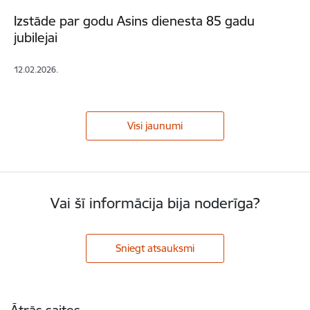
Izstāde par godu Asins dienesta 85 gadu
jubilejai
12.02.2026.
Visi jaunumi
Vai šī informācija bija noderīga?
Sniegt atsauksmi
Kājene