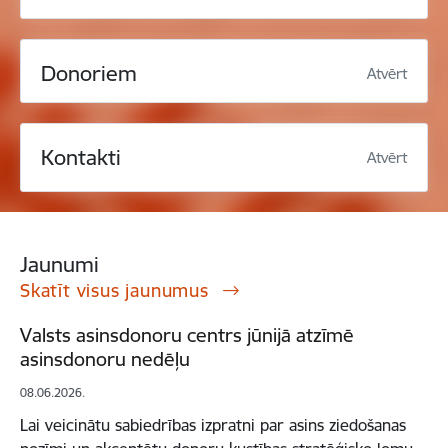
Donoriem
Atvērt
Kontakti
Atvērt
Jaunumi
Skatīt visus jaunumus
Valsts asinsdonoru centrs jūnijā atzīmē
asinsdonoru nedēļu
08.06.2026.
Lai veicinātu sabiedrības izpratni par asins ziedošanas