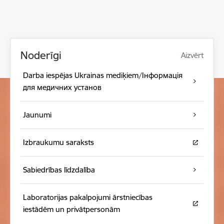
Noderīgi
Aizvērt
Darba iespējas Ukrainas mediķiem/Інформація
для медичних установ
Jaunumi
Izbraukumu saraksts
Sabiedrības līdzdalība
Laboratorijas pakalpojumi ārstniecības
iestādēm un privātpersonām