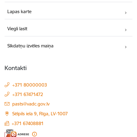
Lapas karte
Viegli lasīt
Sīkdatņu izvēles maiņa
Kontakti
+371 80000003
+371 67471472
E-pasts:
pasts@vadc.gov.lv
Sēlpils iela 9, Rīga, LV-1007
+371 67408881