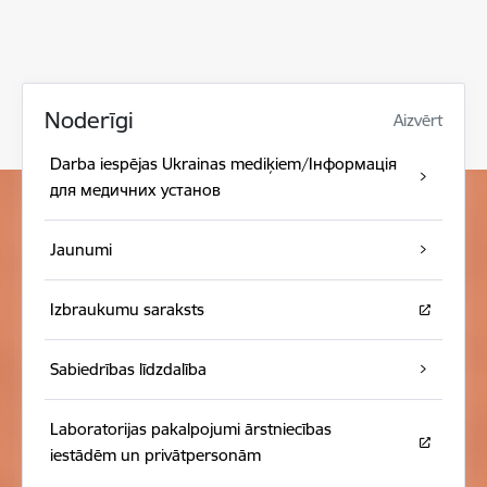
Noderīgi
Aizvērt
Darba iespējas Ukrainas mediķiem/Інформація
для медичних установ
Jaunumi
Izbraukumu saraksts
Sabiedrības līdzdalība
Laboratorijas pakalpojumi ārstniecības
iestādēm un privātpersonām