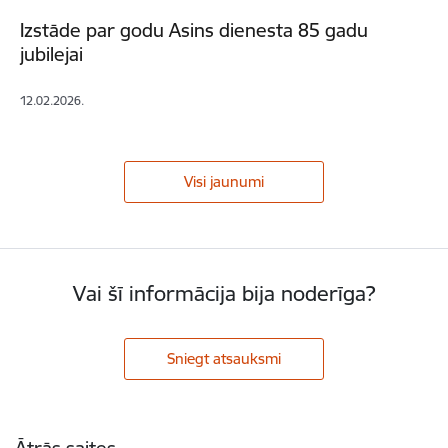
Izstāde par godu Asins dienesta 85 gadu
jubilejai
12.02.2026.
Visi jaunumi
Vai šī informācija bija noderīga?
Sniegt atsauksmi
Kājene