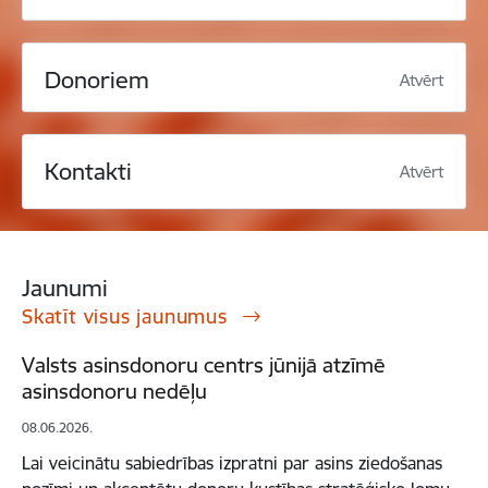
Donoriem
Atvērt
Kontakti
Atvērt
Jaunumi
Skatīt visus jaunumus
Valsts asinsdonoru centrs jūnijā atzīmē
asinsdonoru nedēļu
08.06.2026.
Lai veicinātu sabiedrības izpratni par asins ziedošanas