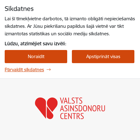
Pāriet uz lapas saturu
Sīkdatnes
Spied
lai meklētu
Enter
Lai šī tīmekļvietne darbotos, tā izmanto obligāti nepieciešamās
sīkdatnes. Ar Jūsu piekrišanu papildus šajā vietnē var tikt
izmantotas statistikas un sociālo mediju sīkdatnes.
Lūdzu, atzīmējiet savu izvēli:
Noraidīt
Apstiprināt visas
Pārvaldīt sīkdatnes
Valsts asinsdonoru centrs