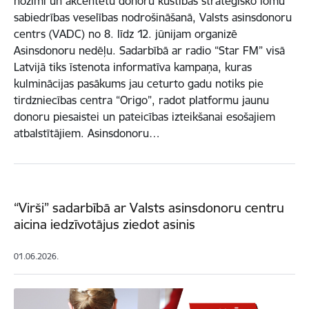
nozīmi un akcentētu donoru kustības stratēģisko lomu
sabiedrības veselības nodrošināšanā, Valsts asinsdonoru
centrs (VADC) no 8. līdz 12. jūnijam organizē
Asinsdonoru nedēļu. Sadarbībā ar radio “Star FM” visā
Latvijā tiks īstenota informatīva kampaņa, kuras
kulminācijas pasākums jau ceturto gadu notiks pie
tirdzniecības centra “Origo”, radot platformu jaunu
donoru piesaistei un pateicības izteikšanai esošajiem
atbalstītājiem. Asinsdonoru…
“Virši” sadarbībā ar Valsts asinsdonoru centru
aicina iedzīvotājus ziedot asinis
01.06.2026.