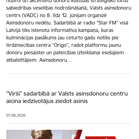
nozīmi un akcentētu donoru kustības stratēģisko lomu
sabiedrības veselības nodrošināšanā, Valsts asinsdonoru
centrs (VADC) no 8. līdz 12. jūnijam organizē
Asinsdonoru nedēļu. Sadarbībā ar radio “Star FM” visā
Latvijā tiks īstenota informatīva kampaņa, kuras
kulminācijas pasākums jau ceturto gadu notiks pie
tirdzniecības centra “Origo”, radot platformu jaunu
donoru piesaistei un pateicības izteikšanai esošajiem
atbalstītājiem. Asinsdonoru…
“Virši” sadarbībā ar Valsts asinsdonoru centru
aicina iedzīvotājus ziedot asinis
01.06.2026.