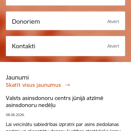
Donoriem
Atvērt
Kontakti
Atvērt
Jaunumi
Skatīt visus jaunumus
Valsts asinsdonoru centrs jūnijā atzīmē
asinsdonoru nedēļu
08.06.2026.
Lai veicinātu sabiedrības izpratni par asins ziedošanas