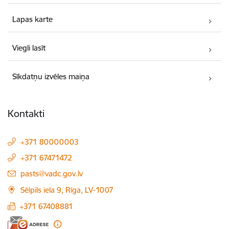
Lapas karte
Viegli lasīt
Sīkdatņu izvēles maiņa
Kontakti
+371 80000003
+371 67471472
E-pasts:
pasts@vadc.gov.lv
Sēlpils iela 9, Rīga, LV-1007
+371 67408881