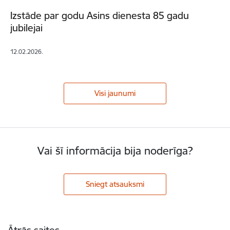
Izstāde par godu Asins dienesta 85 gadu
jubilejai
12.02.2026.
Visi jaunumi
Vai šī informācija bija noderīga?
Sniegt atsauksmi
Kājene