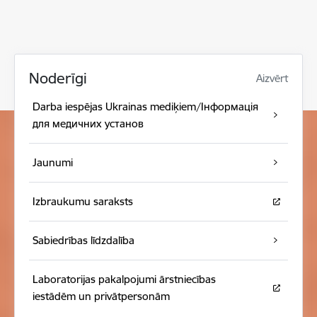
Noderīgi
Aizvērt
Darba iespējas Ukrainas mediķiem/Інформація
для медичних установ
Jaunumi
Izbraukumu saraksts
Sabiedrības līdzdalība
Laboratorijas pakalpojumi ārstniecības
iestādēm un privātpersonām