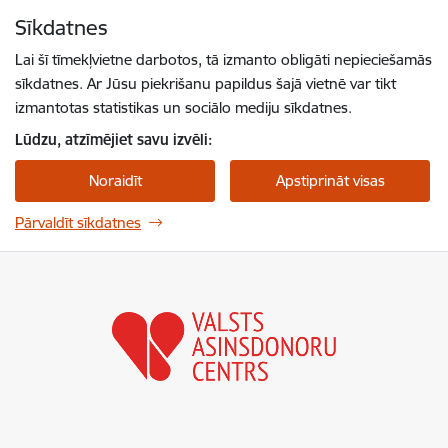
Pāriet uz lapas saturu
Sīkdatnes
Spied
lai meklētu
Enter
Lai šī tīmekļvietne darbotos, tā izmanto obligāti nepieciešamās
sīkdatnes. Ar Jūsu piekrišanu papildus šajā vietnē var tikt
izmantotas statistikas un sociālo mediju sīkdatnes.
Lūdzu, atzīmējiet savu izvēli:
Noraidīt
Apstiprināt visas
Pārvaldīt sīkdatnes
Valsts asinsdonoru centrs