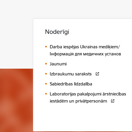
Noderīgi
Darba iespējas Ukrainas mediķiem/
Інформація для медичних установ
Jaunumi
Izbraukumu saraksts
Sabiedrības līdzdalība
Laboratorijas pakalpojumi ārstniecības
iestādēm un privātpersonām