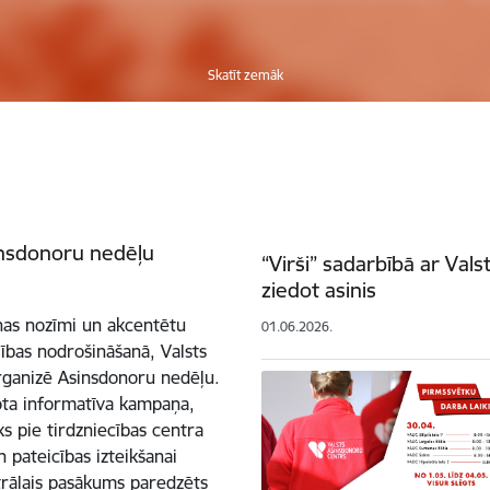
Skatīt zemāk
sinsdonoru nedēļu
“Virši” sadarbībā ar Vals
ziedot asinis
anas nozīmi un akcentētu
01.06.2026.
ības nodrošināšanā, Valsts
organizē Asinsdonoru nedēļu.
nota informatīva kampaņa,
s pie tirdzniecības centra
 pateicības izteikšanai
trālais pasākums paredzēts