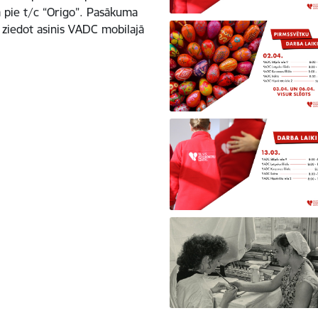
gā pie t/c “Origo”. Pasākuma
ziedot asinis VADC mobilajā