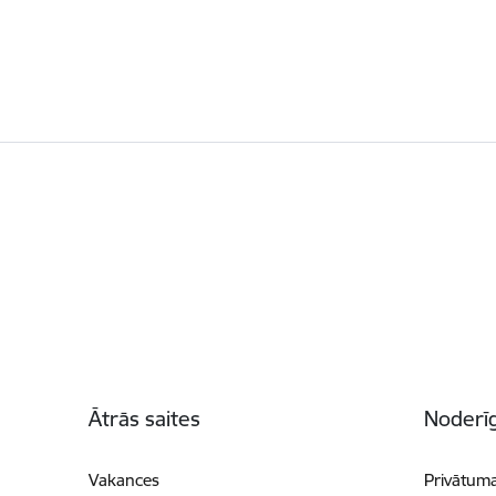
Kājene
Ātrās saites
Noderīg
Vakances
Privātuma