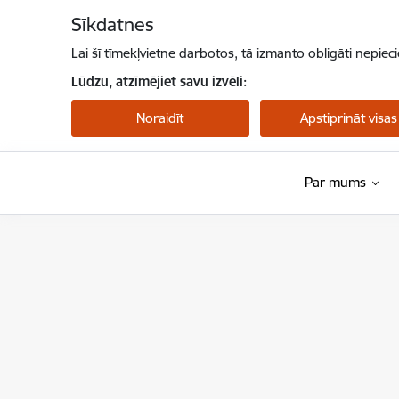
Pāriet uz lapas saturu
Sīkdatnes
Lai šī tīmekļvietne darbotos, tā izmanto obligāti nepiec
Lūdzu, atzīmējiet savu izvēli:
Noraidīt
Apstiprināt visas
Par mums
Valsts asinsdonoru centrs