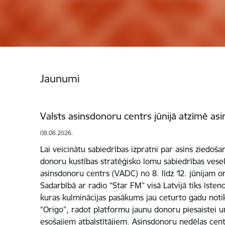
Jaunumi
Valsts asinsdonoru centrs jūnijā atzīmē a
08.06.2026.
Lai veicinātu sabiedrības izpratni par asins ziedoš
donoru kustības stratēģisko lomu sabiedrības vesel
asinsdonoru centrs (VADC) no 8. līdz 12. jūnijam 
Sadarbībā ar radio “Star FM” visā Latvijā tiks īste
kuras kulminācijas pasākums jau ceturto gadu notik
“Origo”, radot platformu jaunu donoru piesaistei un
esošajiem atbalstītājiem. Asinsdonoru nedēļas cen