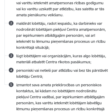
vai varētu ietekmēt amatpersonas rīcības godīgumu
vai ko varētu uzskatīt par atlīdzību, kas saistīta ar tās
amata pienākumu veikšanu.
maldināt lobētāju, radot iespaidu, ka darbinieks var
nodrošināt lobētājam piekļuvi Centra amatpersonām,
par iepirkumiem atbildīgajām personām, vai arī
ietekmēt to lēmumu pieņemšanas procesus un rīcību
konkrētajā situācijā;
lūgt lobētājiem vai organizācijām, kuras algo lobētāju,
materiāli atbalstīt Centra rīkotos pasākumus;
personiski vai netieši par atlīdzību vai bez tās pārstāvēt
lobētāju Centrā;
izmantot sava amata priekšrocības un personiskos
kontaktus, lai kādam no lobētājiem nodrošinātu
piekļuvi Centra vadībai, par iepirkumiem atbildīgajām
personām, kas varētu ietekmēt lobētājam labvēlīgu
lēmumu pieņemšanas procesus un rīcību konkrētajā