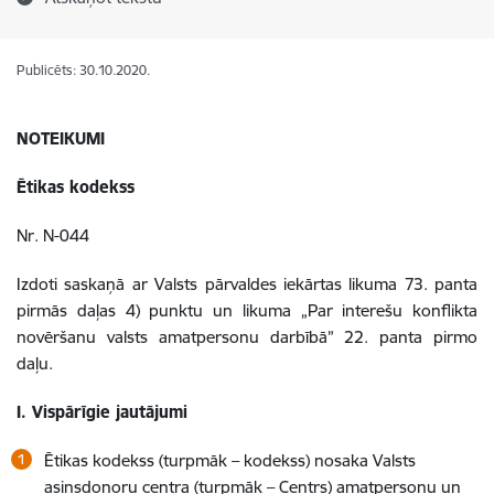
Publicēts: 30.10.2020.
NOTEIKUMI
Ētikas kodekss
Nr. N-044
Izdoti saskaņā ar Valsts pārvaldes iekārtas likuma 73. panta
pirmās daļas 4) punktu un
likuma „Par interešu konflikta
novēršanu
valsts amatpersonu darbībā”
22. panta pirmo
daļu.
I.
Vispārīgie jautājumi
Ētikas kodekss (turpmāk – kodekss) nosaka Valsts
asinsdonoru centra (turpmāk – Centrs) amatpersonu un