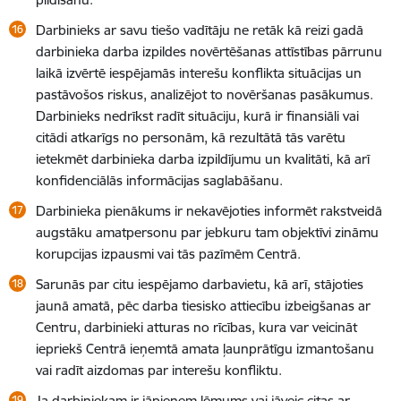
Darbinieks ar savu tiešo vadītāju ne retāk kā reizi gadā
darbinieka darba izpildes novērtēšanas attīstības pārrunu
laikā izvērtē iespējamās interešu konflikta situācijas un
pastāvošos riskus, analizējot to novēršanas pasākumus.
Darbinieks nedrīkst radīt situāciju, kurā ir finansiāli vai
citādi atkarīgs no personām, kā rezultātā tās varētu
ietekmēt darbinieka darba izpildījumu un kvalitāti, kā arī
konfidenciālās informācijas saglabāšanu.
Darbinieka pienākums ir nekavējoties informēt rakstveidā
augstāku amatpersonu par jebkuru tam objektīvi zināmu
korupcijas izpausmi vai tās pazīmēm Centrā.
Sarunās par citu iespējamo darbavietu, kā arī, stājoties
jaunā amatā, pēc darba tiesisko attiecību izbeigšanas ar
Centru, darbinieki atturas no rīcības, kura var veicināt
iepriekš Centrā ieņemtā amata ļaunprātīgu izmantošanu
vai radīt aizdomas par interešu konfliktu.
Ja darbiniekam ir jāpieņem lēmums vai jāveic citas ar