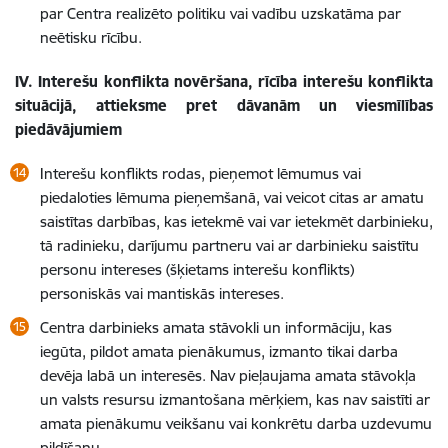
par Centra realizēto politiku vai vadību uzskatāma par
neētisku rīcību.
IV.
Interešu konflikta novēršana, rīcība interešu konflikta
situācijā,
attieksme pret dāvanām un viesmīlības
piedāvājumiem
Interešu konflikts rodas, pieņemot lēmumus vai
piedaloties lēmuma pieņemšanā, vai veicot citas ar amatu
saistītas darbības, kas ietekmē vai var ietekmēt darbinieku,
tā radinieku, darījumu partneru vai ar darbinieku saistītu
personu intereses (šķietams interešu konflikts)
personiskās vai mantiskās intereses.
Centra darbinieks amata stāvokli un informāciju, kas
iegūta, pildot amata pienākumus, izmanto tikai darba
devēja labā un interesēs. Nav pieļaujama amata stāvokļa
un valsts resursu izmantošana mērķiem, kas nav saistīti ar
amata pienākumu veikšanu vai konkrētu darba uzdevumu
pildīšanu.