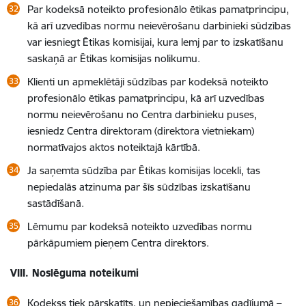
Par kodeksā noteikto profesionālo ētikas pamatprincipu,
kā arī uzvedības normu neievērošanu darbinieki sūdzības
var iesniegt Ētikas komisijai, kura lemj par to izskatīšanu
saskaņā ar Ētikas komisijas nolikumu.
Klienti un apmeklētāji sūdzības par kodeksā noteikto
profesionālo ētikas pamatprincipu, kā arī uzvedības
normu neievērošanu no Centra darbinieku puses,
iesniedz Centra direktoram (direktora vietniekam)
normatīvajos aktos noteiktajā kārtībā.
Ja saņemta sūdzība par Ētikas komisijas locekli, tas
nepiedalās atzinuma par šīs sūdzības izskatīšanu
sastādīšanā.
Lēmumu par kodeksā noteikto uzvedības normu
pārkāpumiem pieņem Centra direktors.
VIII.
Noslēguma noteikumi
Kodekss tiek pārskatīts, un nepieciešamības gadījumā –