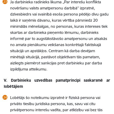
Ja darbinieka radinieks likuma „Par interešu konflikta
novēršanu valsts amatpersonu darbībā” izpratnē,
dzīvesbiedrs vai svainībā esoša persona pēdējo divu gadu
laikā ir saņēmis dāvanu, kuras vērtība pārsniedz 20
minimālās mēnešalgas, no personas, kuras intereses tiek
skartas ar darbinieka pieņemto lēmumu, darbinieks
informē par to augstākstāvošo amatpersonu un atsakās
no amata pienākumu veikšanas konkrētajā faktiskajā
situācijā un apstākļos. Centram kā darba devējam
minētajā situācijā, pastāvot objektīvam tās pamatam,
aizliegts piemērot sankcijas pret darbinieku par darba
izpildījuma atteikumu.
V.
Darbinieku uzvedības pamatprincipi saskarsmē ar
lobētājiem
Lobētājs šo noteikumu izpratnē ir fiziskā persona vai
privāto tiesību juridiska persona, kas, savu vai citu
privātpersonu interešu vadīta, par atlīdzību vai bez tās