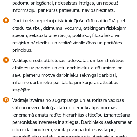
padomu sniegšanai, neiesaistās intrigās, un nepauž
informāciju, par kuras patiesumu nav pārliecināts.
Darbinieks nepieļauj diskriminējošu rīcību attiecībā pret
citādu tautību, dzimumu, vecumu, atšķirīgām fiziskajām
spējām, seksuālo orientāciju, politisko, filozofisko vai
reliģisko pārliecību un realizē vienlīdzības un paritātes
principus.
Vadītājs sniedz atbilstošas, adekvātas un konstruktīvas
atbildes uz padoto un citu darbinieku jautājumiem, ar
savu piemēru motivē darbinieku sekmīgai darbībai,
informē darbinieku par tālākajām karjeras attīstības
iespējām.
Vadītājs
izvairās no augstprātīga un autoritāra vadības
stila un ievēro koleģialitāti un demokrātijas normas.
Ieņemamā amata radīto hierarhijas attiecību izmantošana
personiskās interesēs ir aizliegta. Darbinieks saskarsmē ar
citiem darbiniekiem, vadītāju vai padoto savstarpēji
respektē citu viedokli, nenoniecina citu darbinieku darbu,