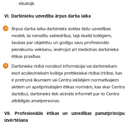
situācijā.
VI.
Darbinieku uzvedība ārpus darba laika
Ārpus darba laika darbinieks izvēlas tādu uzvedības
modeli, lai neradītu sabiedrībai, tajā skaitā kolēģiem,
šaubas par objektīvu un godīgu savu profesionālo
pienākumu veikšanu, ievērojot arī medicīnas darbinieka
ētikas prasības.
Darbinieka rīcībā nonākot informācijai vai darbiniekam
esot aculieciniekam kolēģa prettiesiskai rīcībai (rīcībai, kas
ir pretrunā likumiem vai Centra iekšējiem normatīvajiem
aktiem un apstiprinātajām ētikas normām, kas skar Centra
darbību), darbinieks tiek aicināts informēt par to Centra
atbildīgās amatpersonas.
VII.
Profesionālās ētikas un uzvedības pamatprincipu
izvērtēšana