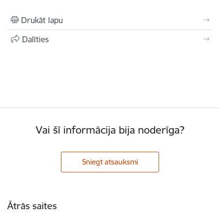
Drukāt lapu
Dalīties
Vai šī informācija bija noderīga?
Sniegt atsauksmi
Kājene
Ātrās saites