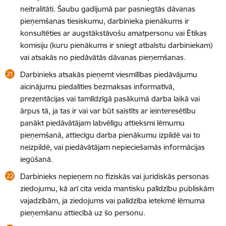
neitralitāti. Šaubu gadījumā par pasniegtās dāvanas
pieņemšanas tiesiskumu, darbinieka pienākums ir
konsultēties ar augstākstāvošu amatpersonu vai Ētikas
komisiju (kuru pienākums ir sniegt atbalstu darbiniekam)
vai atsakās no piedāvātās dāvanas pieņemšanas.
Darbinieks atsakās pieņemt viesmīlības piedāvājumu
aicinājumu piedalīties bezmaksas informatīvā,
prezentācijas vai tamlīdzīgā pasākumā darba laikā vai
ārpus tā, ja tas ir vai var būt saistīts ar ieinteresētību
panākt piedāvātājam labvēlīgu attieksmi lēmumu
pieņemšanā, attiecīgu darba pienākumu izpildē vai to
neizpildē, vai piedāvātājam nepieciešamās informācijas
iegūšanā.
Darbinieks nepieņem no fiziskās vai juridiskās personas
ziedojumu, kā arī cita veida mantisku palīdzību publiskām
vajadzībām, ja ziedojums vai palīdzība ietekmē lēmuma
pieņemšanu attiecībā uz šo personu.