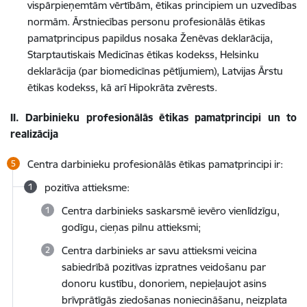
vispārpieņemtām vērtībām, ētikas principiem un uzvedības
normām. Ārstniecības personu profesionālās ētikas
pamatprincipus papildus nosaka Ženēvas deklarācija,
Starptautiskais Medicīnas ētikas kodekss, Helsinku
deklarācija (par biomedicīnas pētījumiem), Latvijas Ārstu
ētikas kodekss, kā arī Hipokrāta zvērests.
II.
Darbinieku profesionālās ētikas pamatprincipi un to
realizācija
Centra darbinieku profesionālās ētikas pamatprincipi ir:
pozitīva attieksme:
Centra darbinieks saskarsmē ievēro vienlīdzīgu,
godīgu, cieņas pilnu attieksmi;
Centra darbinieks ar savu attieksmi veicina
sabiedrībā pozitīvas izpratnes veidošanu par
donoru kustību, donoriem, nepieļaujot asins
brīvprātīgās ziedošanas noniecināšanu, neizplata