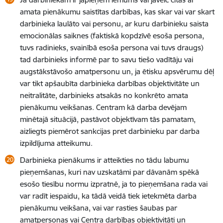
amata pienākumu saistītas darbības, kas skar vai var skart
darbinieka laulāto vai personu, ar kuru darbinieku saista
emocionālas saiknes (faktiskā kopdzīvē esoša persona,
tuvs radinieks, svainībā esoša persona vai tuvs draugs)
tad darbinieks informē par to savu tiešo vadītāju vai
augstākstāvošo amatpersonu un, ja ētisku apsvērumu dēļ
var tikt apšaubīta darbinieka darbības objektivitāte un
neitralitāte, darbinieks atsakās no konkrēto amata
pienākumu veikšanas. Centram kā darba devējam
minētajā situācijā, pastāvot objektīvam tās pamatam,
aizliegts piemērot sankcijas pret darbinieku par darba
izpildījuma atteikumu.
Darbinieka pienākums ir atteikties no tādu labumu
pieņemšanas, kuri nav uzskatāmi par dāvanām spēkā
esošo tiesību normu izpratnē, ja to pieņemšana rada vai
var radīt iespaidu, ka tādā veidā tiek ietekmēta darba
pienākumu veikšana, vai var rasties šaubas par
amatpersonas vai Centra darbības objektivitāti un