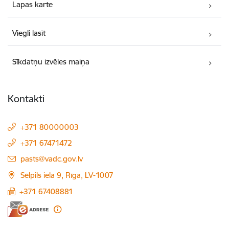
Lapas karte
Viegli lasīt
Sīkdatņu izvēles maiņa
Kontakti
+371 80000003
+371 67471472
E-pasts:
pasts@vadc.gov.lv
Sēlpils iela 9, Rīga, LV-1007
+371 67408881