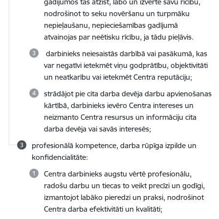
gadījumos tās atzīst, labo un izvērtē savu rīcību,
nodrošinot to seku novēršanu un turpmāku
nepieļaušanu, nepieciešamības gadījumā
atvainojas par neētisku rīcību, ja tādu pieļāvis.
darbinieks neiesaistās darbībā vai pasākumā, kas
var negatīvi ietekmēt viņu godprātību, objektivitāti
un neatkarību vai ietekmēt Centra reputāciju;
strādājot pie cita darba devēja darbu apvienošanas
kārtībā, darbinieks ievēro Centra intereses un
neizmanto Centra resursus un informāciju cita
darba devēja vai savās interesēs;
profesionālā kompetence, darba rūpīga izpilde un
konfidencialitāte:
Centra darbinieks augstu vērtē profesionālu,
radošu darbu un tiecas to veikt precīzi un godīgi,
izmantojot labāko pieredzi un praksi, nodrošinot
Centra darba efektivitāti un kvalitāti;