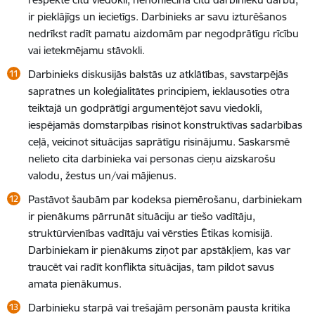
ir pieklājīgs un iecietīgs. Darbinieks ar savu izturēšanos
nedrīkst radīt pamatu aizdomām par negodprātīgu rīcību
vai ietekmējamu stāvokli.
Darbinieks diskusijās balstās uz atklātības, savstarpējās
sapratnes un koleģialitātes principiem, ieklausoties otra
teiktajā un godprātīgi argumentējot savu viedokli,
iespējamās domstarpības risinot konstruktīvas sadarbības
ceļā, veicinot situācijas saprātīgu risinājumu. Saskarsmē
nelieto cita darbinieka vai personas cieņu aizskarošu
valodu, žestus un/vai mājienus.
Pastāvot šaubām par kodeksa piemērošanu, darbiniekam
ir pienākums pārrunāt situāciju ar tiešo vadītāju,
struktūrvienības vadītāju vai vērsties Ētikas komisijā.
Darbiniekam ir pienākums ziņot par apstākļiem, kas var
traucēt vai radīt konflikta situācijas, tam pildot savus
amata pienākumus.
Darbinieku starpā vai trešajām personām pausta kritika