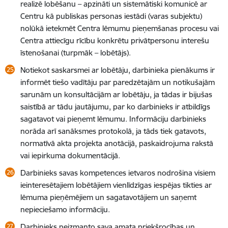
realizē lobēšanu – apzināti un sistemātiski komunicē ar
Centru kā publiskas personas iestādi (varas subjektu)
nolūkā ietekmēt Centra lēmumu pieņemšanas procesu vai
Centra attiecīgu rīcību konkrētu privātpersonu interešu
īstenošanai (turpmāk – lobētājs).
Notiekot saskarsmei ar lobētāju, darbinieka pienākums ir
informēt tiešo vadītāju par paredzētajām un notikušajām
sarunām un konsultācijām ar lobētāju, ja tādas ir bijušas
saistībā ar tādu jautājumu, par ko darbinieks ir atbildīgs
sagatavot vai pieņemt lēmumu. Informāciju darbinieks
norāda arī sanāksmes protokolā, ja tāds tiek gatavots,
normatīvā akta projekta anotācijā, paskaidrojuma rakstā
vai iepirkuma dokumentācijā.
Darbinieks savas kompetences ietvaros nodrošina visiem
ieinteresētajiem lobētājiem vienlīdzīgas iespējas tikties ar
lēmuma pieņēmējiem un sagatavotājiem un saņemt
nepieciešamo informāciju.
Darbinieks neizmanto sava amata priekšrocības un