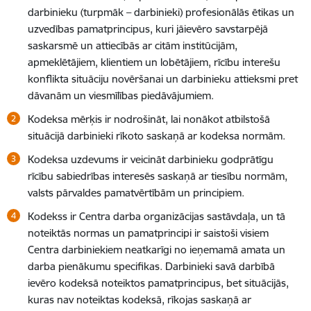
darbinieku (turpmāk – darbinieki) profesionālās ētikas un
uzvedības pamatprincipus, kuri jāievēro savstarpējā
saskarsmē un attiecībās ar citām institūcijām
,
apmeklētājiem, klientiem un lobētājiem, rīcību interešu
konflikta situāciju novēršanai un darbinieku attieksmi pret
dāvanām un viesmīlības piedāvājumiem.
Kodeksa mērķis ir nodrošināt, lai nonākot atbilstošā
situācijā darbinieki rīkoto saskaņā ar kodeksa normām.
Kodeksa uzdevums ir veicināt darbinieku godprātīgu
rīcību sabiedrības interesēs saskaņā ar tiesību normām,
valsts pārvaldes pamatvērtībām un principiem.
Kodekss ir Centra darba organizācijas sastāvdaļa, un tā
noteiktās normas un pamatprincipi ir saistoši visiem
Centra darbiniekiem neatkarīgi no ieņemamā amata un
darba pienākumu specifikas. Darbinieki savā darbībā
ievēro kodeksā noteiktos pamatprincipus, bet situācijās,
kuras nav noteiktas kodeksā, rīkojas saskaņā ar