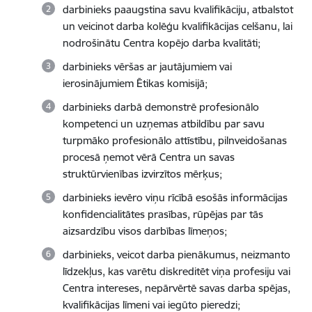
darbinieks paaugstina savu kvalifikāciju, atbalstot
un veicinot darba kolēģu kvalifikācijas celšanu, lai
nodrošinātu Centra kopējo darba kvalitāti;
darbinieks vēršas ar jautājumiem vai
ierosinājumiem Ētikas komisijā;
darbinieks darbā demonstrē profesionālo
kompetenci un uzņemas atbildību par savu
turpmāko profesionālo attīstību, pilnveidošanas
procesā ņemot vērā Centra un savas
struktūrvienības izvirzītos mērķus;
darbinieks ievēro viņu rīcībā esošās informācijas
konfidencialitātes prasības, rūpējas par tās
aizsardzību visos darbības līmeņos;
darbinieks, veicot darba pienākumus, neizmanto
līdzekļus, kas varētu diskreditēt viņa profesiju vai
Centra intereses, nepārvērtē savas darba spējas,
kvalifikācijas līmeni vai iegūto pieredzi;