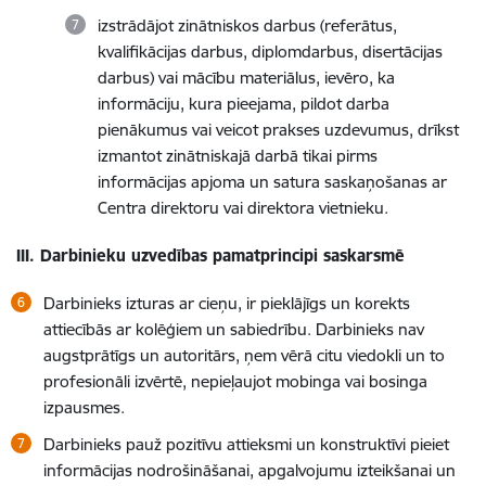
izstrādājot zinātniskos darbus (referātus,
kvalifikācijas darbus, diplomdarbus, disertācijas
darbus) vai mācību materiālus, ievēro, ka
informāciju, kura pieejama, pildot darba
pienākumus vai veicot prakses uzdevumus, drīkst
izmantot zinātniskajā darbā tikai pirms
informācijas apjoma un satura saskaņošanas ar
Centra direktoru vai direktora vietnieku.
III.
Darbinieku uzvedības pamatprincipi saskarsmē
Darbinieks izturas ar cieņu, ir pieklājīgs un korekts
attiecībās ar kolēģiem un sabiedrību. Darbinieks nav
augstprātīgs un autoritārs, ņem vērā citu viedokli un to
profesionāli izvērtē, nepieļaujot mobinga vai bosinga
izpausmes.
Darbinieks pauž pozitīvu attieksmi un konstruktīvi pieiet
informācijas nodrošināšanai, apgalvojumu izteikšanai un