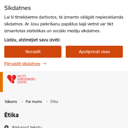
Pāriet uz lapas saturu
Sīkdatnes
Spied
lai meklētu
Enter
Lai šī tīmekļvietne darbotos, tā izmanto obligāti nepieciešamās
sīkdatnes. Ar Jūsu piekrišanu papildus šajā vietnē var tikt
izmantotas statistikas un sociālo mediju sīkdatnes.
Lūdzu, atzīmējiet savu izvēli:
Noraidīt
Apstiprināt visas
Pārvaldīt sīkdatnes
Sākums
Par mums
Ētika
Ētika
Atskaņot tekstu