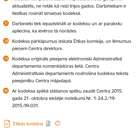
aktualizēts, ne retāk kā reizi trijos gados. Darbiniekam ir
tiesības rosināt izmaiņas kodeksā.
Darbinieki tiek iepazīstināti ar kodeksu un ar parakstu
apliecina, ka ievēros tā norādes.
Kodeksa pārkāpumus izskata Ētikas komisija, un lēmumus
pieņem Centra direktors.
Kodeksa oriģināls pieejams elektroniski Administratīvā
departamenta nomenklatūras lietā. Centra
Administratīvais departaments nodrošina kodeksa teksta
pieejamību Centra mājaslapā.
Ar kodeksa spēkā stāšanos spēku zaudē Centra 2015.
gada 21. oktobra iekšējie noteikumi Nr. 1-24.2/19-
2015/IN-031.
Lejupielādēt:
Ētikas kodekss