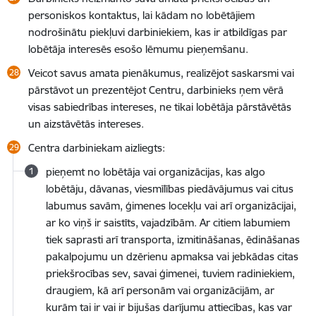
personiskos kontaktus, lai kādam no lobētājiem
nodrošinātu piekļuvi darbiniekiem, kas ir atbildīgas par
lobētāja interesēs esošo lēmumu pieņemšanu.
Veicot savus amata pienākumus, realizējot saskarsmi vai
pārstāvot un prezentējot Centru, darbinieks ņem vērā
visas sabiedrības intereses, ne tikai lobētāja pārstāvētās
un aizstāvētās intereses.
Centra darbiniekam aizliegts:
pieņemt no lobētāja vai organizācijas, kas algo
lobētāju, dāvanas, viesmīlības piedāvājumus vai citus
labumus savām, ģimenes locekļu vai arī organizācijai,
ar ko viņš ir saistīts, vajadzībām. Ar citiem labumiem
tiek saprasti arī transporta, izmitināšanas, ēdināšanas
pakalpojumu un dzērienu apmaksa vai jebkādas citas
priekšrocības sev, savai ģimenei, tuviem radiniekiem,
draugiem, kā arī personām vai organizācijām, ar
kurām tai ir vai ir bijušas darījumu attiecības, kas var