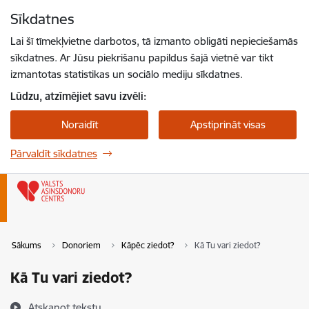
Pāriet uz lapas saturu
Sīkdatnes
Spied
lai meklētu
Enter
Lai šī tīmekļvietne darbotos, tā izmanto obligāti nepieciešamās
sīkdatnes. Ar Jūsu piekrišanu papildus šajā vietnē var tikt
izmantotas statistikas un sociālo mediju sīkdatnes.
Lūdzu, atzīmējiet savu izvēli:
Noraidīt
Apstiprināt visas
Pārvaldīt sīkdatnes
Sākums
Donoriem
Kāpēc ziedot?
Kā Tu vari ziedot?
Kā Tu vari ziedot?
Atskaņot tekstu