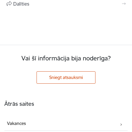
Dalīties
Vai šī informācija bija noderīga?
Sniegt atsauksmi
Kājene
Ātrās saites
Vakances