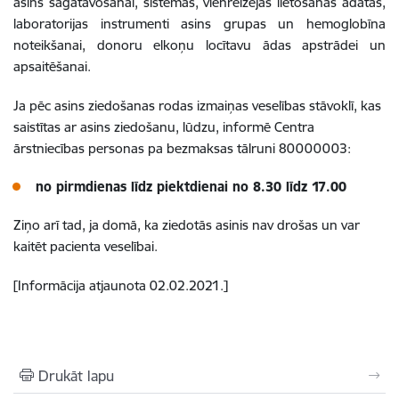
asins sagatavošanai, sistēmas, vienreizējās lietošanas adatas,
laboratorijas instrumenti asins grupas un hemoglobīna
noteikšanai, donoru elkoņu locītavu ādas apstrādei un
apsaitēšanai.
Ja pēc asins ziedošanas rodas izmaiņas veselības stāvoklī, kas
saistītas ar asins ziedošanu, lūdzu, informē Centra
ārstniecības personas pa bezmaksas tālruni 80000003:
no pirmdienas līdz piektdienai no 8.30 līdz 17.00
Ziņo arī tad, ja domā, ka ziedotās asinis nav drošas un var
kaitēt pacienta veselībai.
[Informācija atjaunota 02.02.2021.]
Drukāt lapu