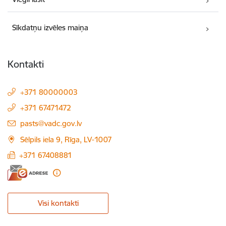
Sīkdatņu izvēles maiņa
Kontakti
+371 80000003
+371 67471472
E-pasts:
pasts@vadc.gov.lv
Sēlpils iela 9, Rīga, LV-1007
+371 67408881
Visi kontakti