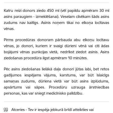
Katru reizi donors ziedo 450 ml (vēl papildu apmēram 30 ml
asins paraugiem - izmeklēšanai). Veselam cilvēkam šāds asins
zudums nav kaitīgs. Asinis noņem tikai no elkoņa locītavas
vēnas.
Pirms procedūras donoram pārbauda abu elkoņu locītavu
vēnas, jo donori, kuriem ir svaigi dūrieni vēnā vai citi ādas
bojājumi vēnas punkcijas vietā, nedrīkst ziedot asinis. Asins
ziedošanas procedūra ilgst apmēram 10 minūtes.
Pēc asins ziedošanas lielākā daļa donori jūtas labi, bet retos
gadījumos iespējams vājums, karstums, var būt īslaicīgs
samaņas zudums, dūriena vietā var būt asins izplūdums,
apsārtums vai sāpes. Procedūru uzrauga ārstniecības
personas, kas var sniegt medicīnisko palīdzību.
Atceries - Tev ir iespēja jebkurā brīdī atteikties vai