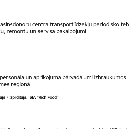
 asinsdonoru centra transportlīdzekļu periodisko te
u, remontu un servisa pakalpojumi
personāla un aprīkojuma pārvadājumi izbraukumos
mes reģionā
js / izpildītājs:
SIA ''Rich Food''