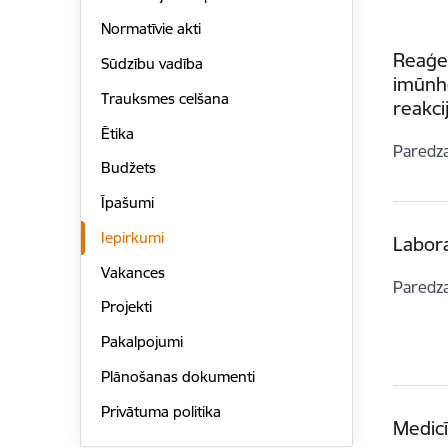
Normatīvie akti
Reaģe
Sūdzību vadība
imūnhe
Trauksmes celšana
reakci
Ētika
Paredz
Budžets
Īpašumi
Iepirkumi
Labor
Vakances
Paredz
Projekti
Pakalpojumi
Plānošanas dokumenti
Privātuma politika
Medic