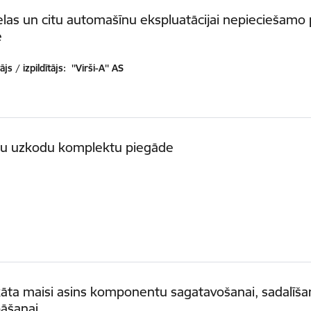
las un citu automašīnu ekspluatācijai nepieciešamo
e
js / izpildītājs:
''Virši-A'' AS
u uzkodu komplektu piegāde
kāta maisi asins komponentu sagatavošanai, sadalīša
bāšanai