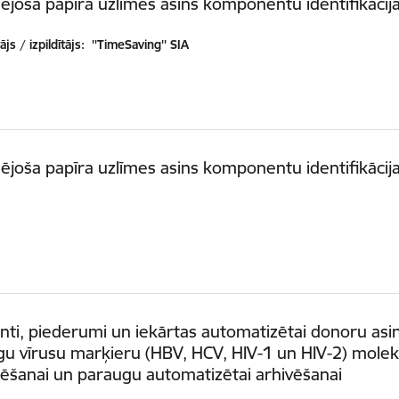
ējoša papīra uzlīmes asins komponentu identifikācija
js / izpildītājs:
''TimeSaving'' SIA
ējoša papīra uzlīmes asins komponentu identifikācija
ti, piederumi un iekārtas automatizētai donoru asi
u vīrusu marķieru (HBV, HCV, HIV-1 un HIV-2) molek
ēšanai un paraugu automatizētai arhivēšanai