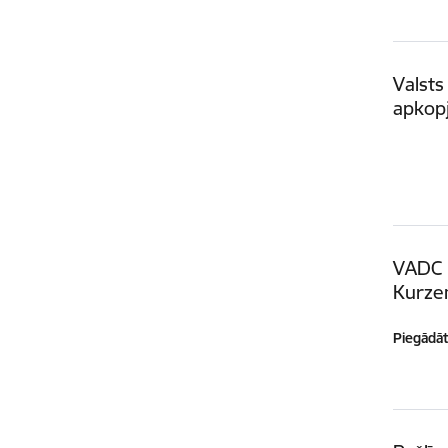
Valsts
apkopj
VADC 
Kurze
Piegādātā