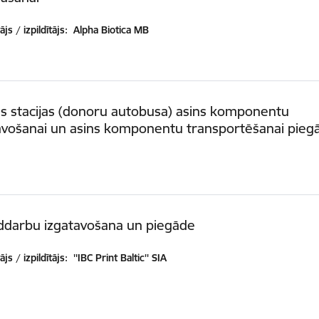
js / izpildītājs:
Alpha Biotica MB
s stacijas (donoru autobusa) asins komponentu
avošanai un asins komponentu transportēšanai pieg
eddarbu izgatavošana un piegāde
js / izpildītājs:
''IBC Print Baltic'' SIA