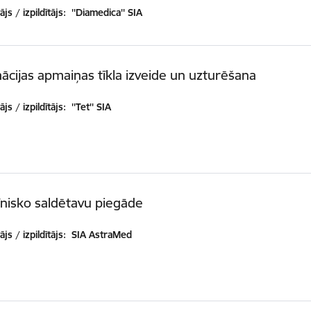
js / izpildītājs:
''Diamedica'' SIA
ācijas apmaiņas tīkla izveide un uzturēšana
js / izpildītājs:
''Tet'' SIA
nisko saldētavu piegāde
js / izpildītājs:
SIA AstraMed