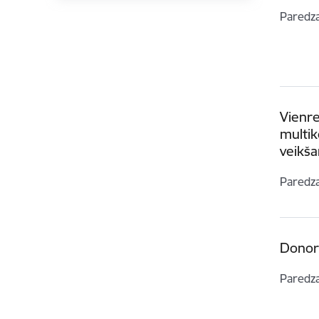
Paredz
Vienre
multi
veikša
Paredz
Donor
Paredz