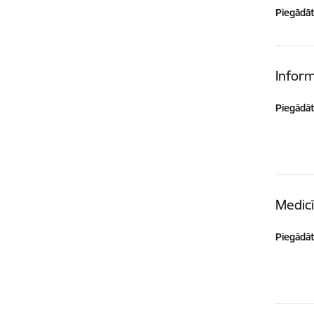
Piegādātā
Inform
Piegādātā
Medicī
Piegādātā