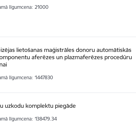
amā līgumcena
21000
izējas lietošanas maģistrāles donoru automātiskās
komponentu aferēzes un plazmaferēzes procedūru
nai
amā līgumcena
1447830
u uzkodu komplektu piegāde
amā līgumcena
138479.34