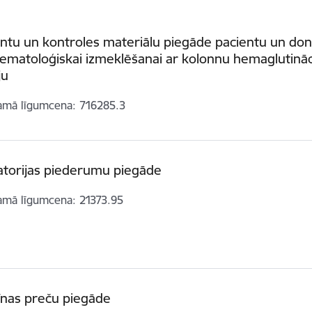
ntu un kontroles materiālu piegāde pacientu un do
matoloģiskai izmeklēšanai ar kolonnu hemaglutināc
ju
amā līgumcena
716285.3
atorijas piederumu piegāde
amā līgumcena
21373.95
īnas preču piegāde