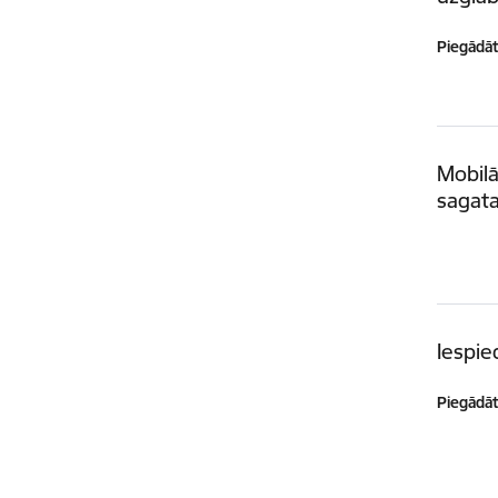
Piegādātā
Mobilā
sagat
Iespi
Piegādātā