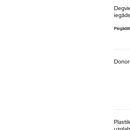
Degvie
iegād
Piegādātā
Donor
Plasti
uzgla