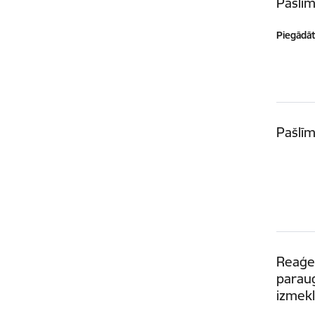
Pašlīm
Piegādātā
Pašlīm
Reaģen
paraug
izmekl