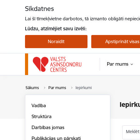
Pāriet uz lapas saturu
Sīkdatnes
Lai šī tīmekļvietne darbotos, tā izmanto obligāti nepiec
Lūdzu, atzīmējiet savu izvēli:
Noraidīt
Apstiprināt visas
Par mums
Sākums
Par mums
Iepirkumi
Iepirk
Vadība
Struktūra
Darbības jomas
Meklēt
Publikācijas un pārskati