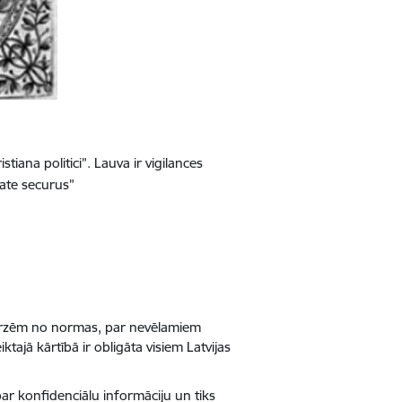
iana politici”. Lauva ir vigilances
tate securus”
irzēm no normas, par nevēlamiem
jā kārtībā ir obligāta visiem Latvijas
ar konfidenciālu informāciju un tiks