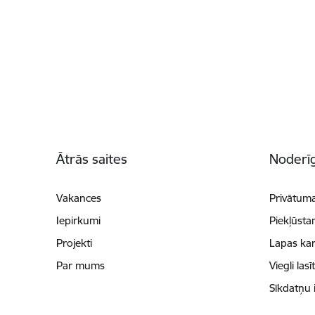
Kājene
Ātrās saites
Noderīg
Vakances
Privātuma
Iepirkumi
Piekļūsta
Projekti
Lapas kar
Par mums
Viegli lasī
Sīkdatņu 