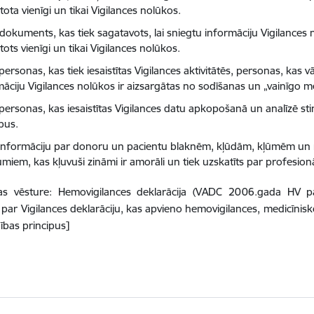
ota vienīgi un tikai Vigilances nolūkos.
dokuments, kas tiek sagatavots, lai sniegtu informāciju Vigilances n
ots vienīgi un tikai Vigilances nolūkos.
 personas, kas tiek iesaistītas Vigilances aktivitātēs, personas, ka
māciju Vigilances nolūkos ir aizsargātas no sodīšanas un „vainīgo m
personas, kas iesaistītas Vigilances datu apkopošanā un analīzē stin
pus.
 informāciju par donoru un pacientu blaknēm, kļūdām, kļūmēm u
umiem, kas kļuvuši zināmi ir amorāli un tiek uzskatīts par profesio
jas vēsture: Hemovigilances deklarācija (VADC 2006.gada HV pā
par Vigilances deklarāciju, kas apvieno hemovigilances, medicīnisko
ības principus]