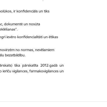
olūkos, ir konfidenciāls un tiks
s vāc, dokumentē un nosūta
eklēšanas”.
gri ievēro konfidencialitāti un ētikas
n novirzēm no normas, nevēlamiem
nālu bezatbildību.
rskats) tika pārskatīta 2012.gadā un
 ierīču vigilances, farmakovigilances un