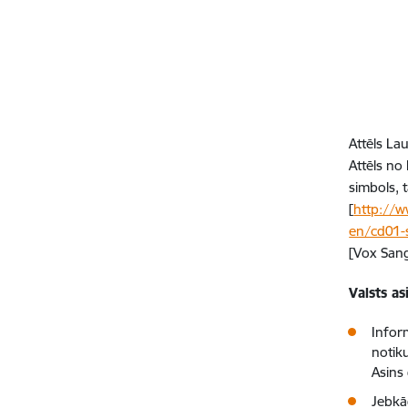
Attēls La
Attēls no
simbols, 
[
http://
en/cd01-
[Vox Sang
Valsts as
Infor
notik
Asins
Jebkā