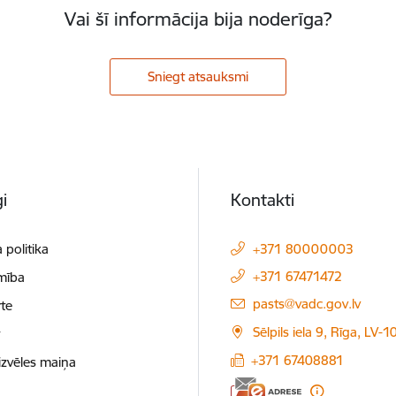
Vai šī informācija bija noderīga?
Sniegt atsauksmi
i
Kontakti
 politika
+371 80000003
+371 67471472
mība
E-pasts:
pasts@vadc.gov.lv
te
Sēlpils iela 9, Rīga, LV-
t
+371 67408881
izvēles maiņa