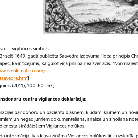
uva — vigilances simbols.
 Briselē 1649. gadā publicēta Saavedra izdevuma “Idea principis Christ
tāpēc, ka ir ticējums, ka guļot viņš pilnībā neaizver acis. “Non majes
www.emblematica.com/
saavedra.htm
]
uinis (2011), 100, 60 - 67]
insdonoru centra vigilances deklarācija:
mācijas par donoru un pacientu blaknēm, kļūdām, kļūmēm un nov
umiem un negadījumiem dokumentēšana, analīze un ziņošana noteikta
 dienesta strādājošiem Vigilances nolūkos.
da informācija, kas kļuva zināma Vigilances nolūkos tiek uzskatīta p