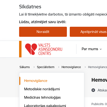
Pāriet uz lapas saturu
Sīkdatnes
Lai šī tīmekļvietne darbotos, tā izmanto obligāti nepiec
Lūdzu, atzīmējiet savu izvēli:
Noraidīt
Apstiprināt visas
Par mums
Sākums
Speciālistiem
Hemovigilance
Hemovigilance
Hemovi
Hemovigilance
Metodiskie norādījumi
Atska
Medicīnas tehnoloģijas
Publicēts: 
Laboratorijas pakalpojumi