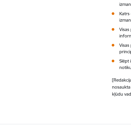
izmant
Katrs 
izmant
Visas
infor
Visas 
princi
Slēpt
notik
[Redakci
nosaukta 
kļūdu vad