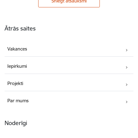
Sniegt atsauksmi
Kājene
Ātrās saites
Vakances
Iepirkumi
Projekti
Par mums
Noderīgi