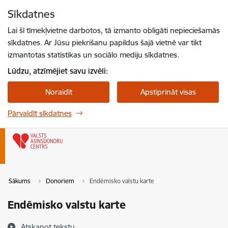
Pāriet uz lapas saturu
Sīkdatnes
Spied
lai meklētu
Enter
Lai šī tīmekļvietne darbotos, tā izmanto obligāti nepieciešamās
sīkdatnes. Ar Jūsu piekrišanu papildus šajā vietnē var tikt
izmantotas statistikas un sociālo mediju sīkdatnes.
Lūdzu, atzīmējiet savu izvēli:
Noraidīt
Apstiprināt visas
Pārvaldīt sīkdatnes
Sākums
Donoriem
Endēmisko valstu karte
Endēmisko valstu karte
Atskaņot tekstu