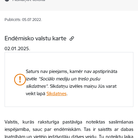
Publicēts: 05.07.2022.
Endēmisko valstu karte
02.01.2025.
Saturs nav pieejams, kamēr nav apstiprināta
izvēle
“Sociālo mediju un trešo pušu
sīkdatnes”
. Sīkdatņu izvēles maiņu Jūs varat
veikt lapā
Sīkdatnes
.
Valstis, kurās raksturīga pastāvīga noteiktas saslimšanas
iespējamība, sauc par endēmiskām. Tas ir saistīts ar dabas
īpatnībām un vietējo iedzīvotāju dzīves veidu. Tu noteiktu laika