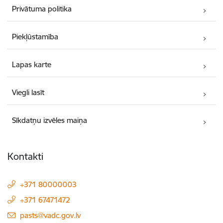
Privātuma politika
Piekļūstamība
Lapas karte
Viegli lasīt
Sīkdatņu izvēles maiņa
Kontakti
+371 80000003
+371 67471472
E-pasts:
pasts@vadc.gov.lv