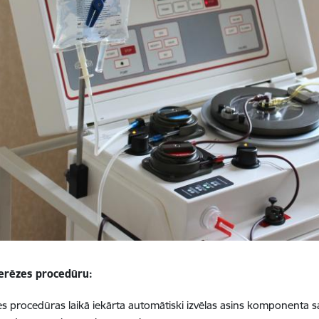
ferēzes procedūru:
es procedūras laikā iekārta automātiski izvēlas asins komponent