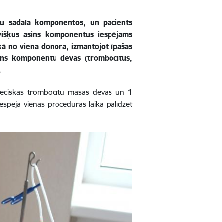
evu sadala komponentos, un pacients
višķus asins komponentus iespējams
kā no viena donora, izmantojot īpašas
sins komponentu devas (trombocītus,
.
tnieciskās trombocītu masas devas un 1
espēja vienas procedūras laikā palīdzēt