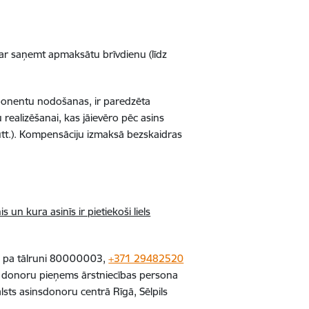
ar saņemt apmaksātu brīvdienu (līdz
ponentu nodošanas, ir paredzēta
realizēšanai, kas jāievēro pēc asins
tt.). Kompensāciju izmaksā bezskaidras
 un kura asinīs ir pietiekoši liels
DC pa tālruni 80000003,
+371 29482520
u donoru pieņems ārstniecības persona
alsts asinsdonoru centrā Rīgā, Sēlpils