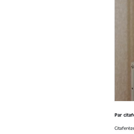
Par cita
Citaferēz