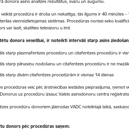
ā donora asins analīzes rezultātus, svaru un augumu.
eiktā procedūra ir droša un nekaitīga, tās ilgums ir 40 minūtes – 
terilas vienreizlietojamas sistēmas. Procedūras norisei seko kvalif
rs var lasīt, skatīties televizoru u.tml.
tētu donora veselībai, ir noteikti intervāli starp asins ziedoš
vāls starp plazmaferēzes procedūru un citaferēzes procedūru ir vi
vāls starp pilnasiņu nodošanu un citaferēzes procedūru ir ne mazā
vāls starp divām citaferēzes procedūrām ir vismaz 14 dienas
es procedūras veic pēc ārstniecības iestādes pieprasījuma, ņemot 
 Donorus uz procedūru izsauc Valsts asinsdonoru centra reģistrato
rēzes procedūru donoriem jāierodas VADC noteiktajā laikā, saskaņo
tu donors pēc procedūras saņem: