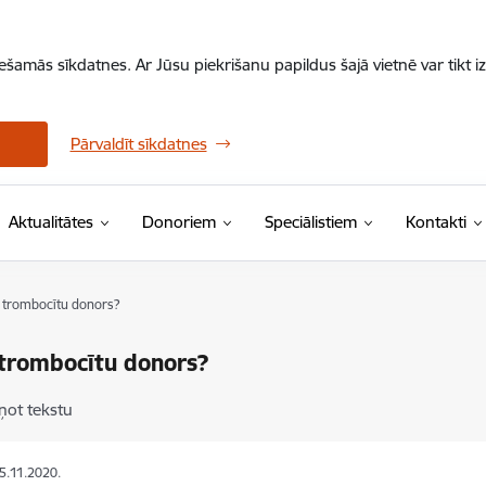
iešamās sīkdatnes. Ar Jūsu piekrišanu papildus šajā vietnē var tikt i
Pārvaldīt sīkdatnes
Aktualitātes
Donoriem
Speciālistiem
Kontakti
r trombocītu donors?
 trombocītu donors?
ņot tekstu
05.11.2020.