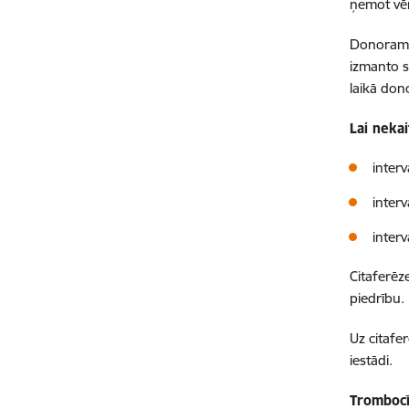
ņemot vēr
Donoram v
izmanto s
laikā dono
Lai nekai
inter
inter
inter
Citaferēz
piedrību.
Uz citafe
iestādi.
Trombocī