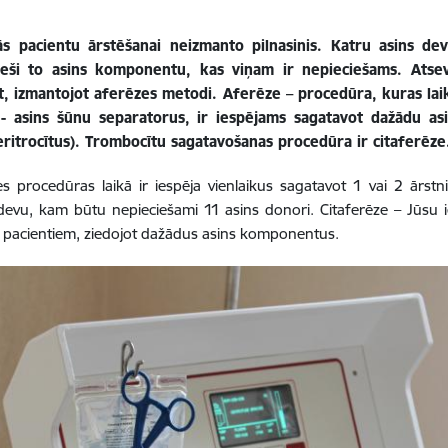
s pacientu ārstēšanai neizmanto pilnasinis. Katru asins d
eši to asins komponentu, kas viņam ir nepieciešams. Atse
t, izmantojot aferēzes metodi. Aferēze – procedūra, kuras lai
 - asins šūnu separatorus, ir iespējams sagatavot dažādu a
eritrocītus). Trombocītu sagatavošanas procedūra ir citaferēze
es procedūras laikā ir iespēja vienlaikus sagatavot 1 vai 2 ārs
evu, kam būtu nepieciešami 11 asins donori. Citaferēze – Jūsu i
 pacientiem, ziedojot dažādus asins komponentus.