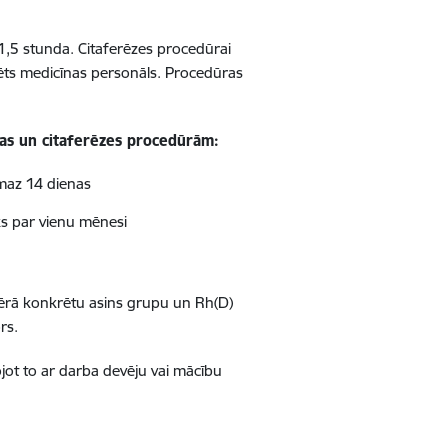
1,5 stunda. Citaferēzes procedūrai
icēts medicīnas personāls. Procedūras
anas un citaferēzes procedūrām:
smaz 14 dienas
ks par vienu mēnesi
vērā konkrētu asins grupu un Rh(D)
rs.
jot to ar darba devēju vai mācību