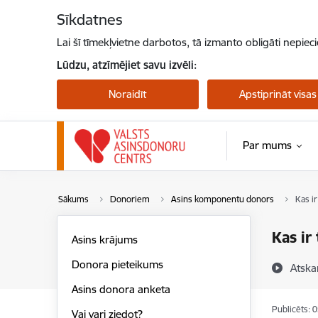
Pāriet uz lapas saturu
Sīkdatnes
Lai šī tīmekļvietne darbotos, tā izmanto obligāti nepiec
Lūdzu, atzīmējiet savu izvēli:
Noraidīt
Apstiprināt visas
Par mums
Sākums
Donoriem
Asins komponentu donors
Kas i
Kas ir
Asins krājums
Donora pieteikums
Atska
Asins donora anketa
Publicēts: 
Vai vari ziedot?