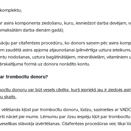
 komplektu;
par asins komponenta ziedošanu, kuru, iesniedzot darba devējam, v
pmaksātām darba dienām gadā);
āciju par citaferēzes procedūru, ko donors saņem pēc asins kom
m zaudētā asins apjoma atjaunošanai (pilnvērtīga uztura ieteikumu 
u nodošanas, uztura bagātinātājiem, minerālvielām, vitamīniem u
rskaitījuma formā uz donora norādīto kontu.
par trombocītu donoru?
cītu donoru var būt vesels cilvēks, kurš iepriekš jau ir ziedojis asinis
u skaits.
r vēlēšanās kļūst par trombocītu donoru, lūdzu, sazinieties ar VA
ārši nāciet pie mums. Lēmumu par Jūsu iespēju kļūt par trombocīt
veselības stāvokļa izvērtēšanas. Citaferēzes procedūras veic tikai V