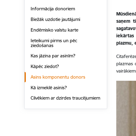
Informācija donoriem
Mūsdienā
Biežāk uzdotie jautājumi
saņem ti
sagatavo
Endēmisko valstu karte
iekārtas
Ieteikumi pirms un pēc
plazmu, 
ziedošanas
Kas jāzina par asinīm?
Citaferēz
plazmas d
Kāpēc ziedot?
vairākiem
Asins komponentu donors
Kā izmeklē asinis?
Cilvēkiem ar dzirdes traucējumiem