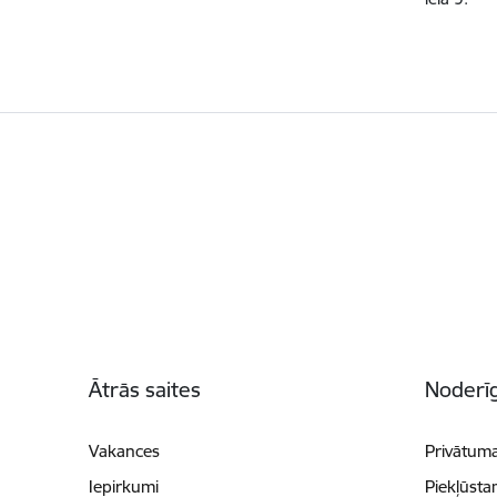
Kājene
Ātrās saites
Noderīg
Vakances
Privātuma
Iepirkumi
Piekļūsta