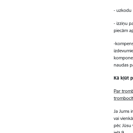
- uzkodu
- izziņu 
piecām a
-kompens
izdevumie
komponent
naudas pā
Kā kļūt 
Par trombo
trombocīt
Ja Jums i
vai vienk
pēc Jūsu 
ielā 9.