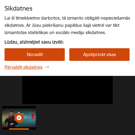
Pāriet uz lapas saturu
Sīkdatnes
1 / 1
Spied
lai meklētu
Enter
Lai šī tīmekļvietne darbotos, tā izmanto obligāti nepieciešamās
sīkdatnes. Ar Jūsu piekrišanu papildus šajā vietnē var tikt
izmantotas statistikas un sociālo mediju sīkdatnes.
Lūdzu, atzīmējiet savu izvēli:
Noraidīt
Apstiprināt visas
Pārvaldīt sīkdatnes