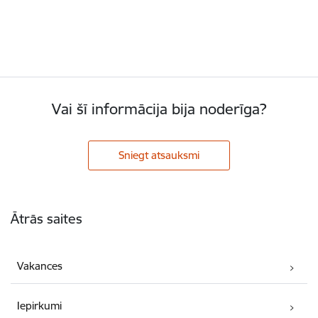
Vai šī informācija bija noderīga?
Sniegt atsauksmi
Kājene
Ātrās saites
Vakances
Iepirkumi