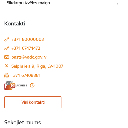
Sīkdatņu izvēles maiņa
Kontakti
+371 80000003
+371 67471472
E-pasts:
pasts@vadc.gov.lv
Sēlpils iela 9, Rīga, LV-1007
+371 67408881
Visi kontakti
Sekojiet mums