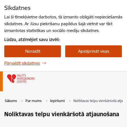
Pāriet uz lapas saturu
Sīkdatnes
Spied
lai meklētu
Enter
Lai šī tīmekļvietne darbotos, tā izmanto obligāti nepieciešamās
sīkdatnes. Ar Jūsu piekrišanu papildus šajā vietnē var tikt
izmantotas statistikas un sociālo mediju sīkdatnes.
Lūdzu, atzīmējiet savu izvēli:
Noraidīt
Apstiprināt visas
Pārvaldīt sīkdatnes
Sākums
Par mums
Iepirkumi
Noliktavas telpu vienkāršotā atjau
Noliktavas telpu vienkāršotā atjaunošana