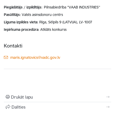
Piegādātājs / izpildītājs:
Pilnsabiedrība ''VAAB INDUSTRIES''
Pasūtītājs
Valsts asinsdonoru centrs
Līguma izpildes vieta
Rīga, Sēlpils 9 (LATVIJA), LV-1007
Iepirkuma procedūra
Atklāts konkurss
Kontakti
E-pasts:
maris.ignatovics@vadc.gov.lv
Drukāt lapu
Dalīties