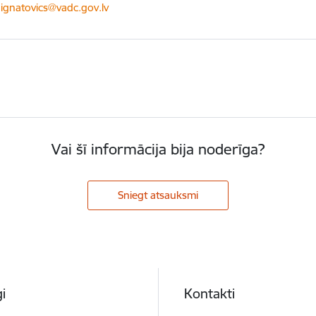
ts:
.ignatovics@vadc.gov.lv
Vai šī informācija bija noderīga?
Sniegt atsauksmi
i
Kontakti