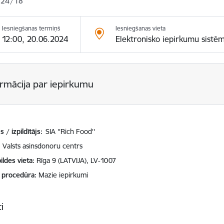
24/18
Iesniegšanas termiņš
Iesniegšanas vieta
12:00, 20.06.2024
Elektronisko iepirkumu sistē
ormācija par iepirkumu
 / izpildītājs:
SIA ''Rich Food''
Valsts asinsdonoru centrs
ildes vieta
Rīga 9 (LATVIJA), LV-1007
 procedūra
Mazie iepirkumi
i