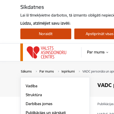
Pāriet uz lapas saturu
Sīkdatnes
Lai šī tīmekļvietne darbotos, tā izmanto obligāti nepiec
Lūdzu, atzīmējiet savu izvēli:
Noraidīt
Apstiprināt visas
Par mums
Sākums
Par mums
Iepirkumi
VADC personāla un ap
VADC 
Vadība
Struktūra
Darbības jomas
Publikācija
Publikācijas un pārskati