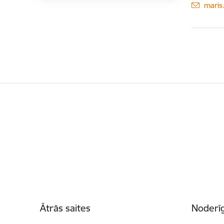
E-pas
maris
Kājene
Ātrās saites
Noderīg