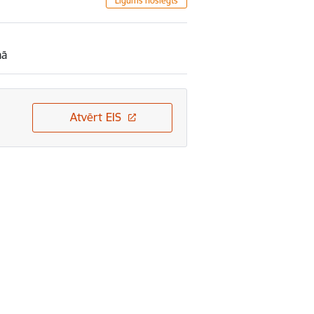
Līgums noslēgts
mā
Atvērt EIS