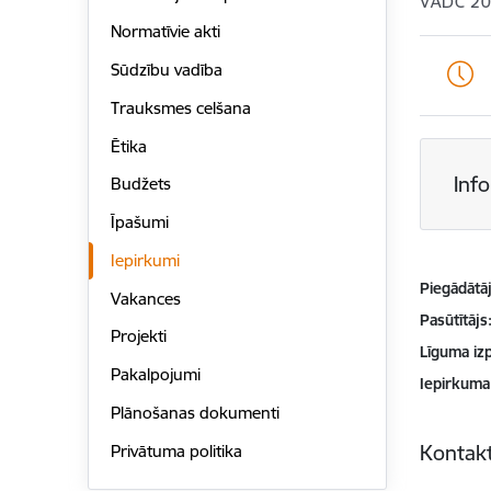
VADC 20
Normatīvie akti
Sūdzību vadība
Trauksmes celšana
Ētika
Inf
Budžets
Īpašumi
Iepirkumi
Piegādātājs
Vakances
Pasūtītājs
Projekti
Līguma izp
Pakalpojumi
Iepirkuma
Plānošanas dokumenti
Kontakt
Privātuma politika