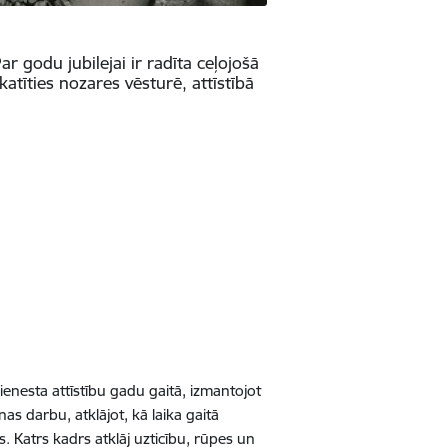
r godu jubilejai ir radīta ceļojošā
katīties nozares vēsturē, attīstībā
ienesta attīstību gadu gaitā, izmantojot
as darbu, atklājot, kā laika gaitā
 Katrs kadrs atklāj uzticību, rūpes un