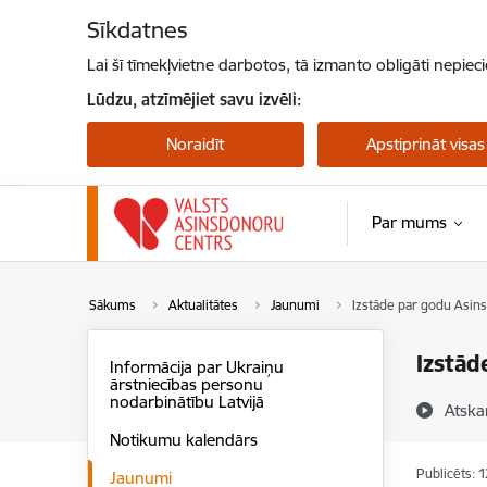
Pāriet uz lapas saturu
Sīkdatnes
Lai šī tīmekļvietne darbotos, tā izmanto obligāti nepiec
Lūdzu, atzīmējiet savu izvēli:
Noraidīt
Apstiprināt visas
Par mums
Sākums
Aktualitātes
Jaunumi
Izstāde par godu Asins
Izstād
Informācija par Ukraiņu
ārstniecības personu
nodarbinātību Latvijā
Atska
Notikumu kalendārs
Publicēts: 
Jaunumi