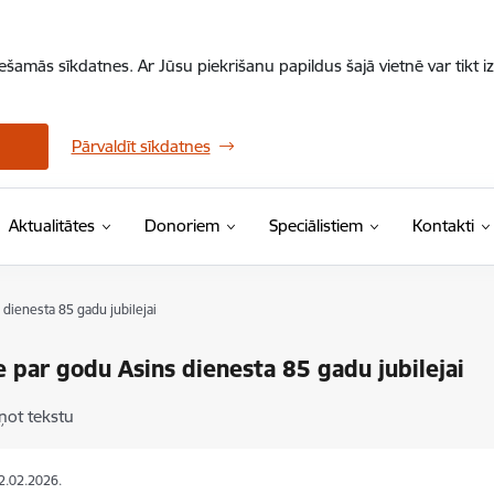
iešamās sīkdatnes. Ar Jūsu piekrišanu papildus šajā vietnē var tikt i
Pārvaldīt sīkdatnes
Aktualitātes
Donoriem
Speciālistiem
Kontakti
 dienesta 85 gadu jubilejai
e par godu Asins dienesta 85 gadu jubilejai
ņot tekstu
12.02.2026.