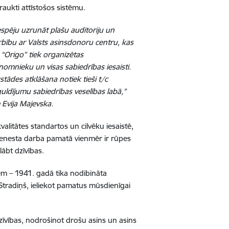
aukti attīstošos sistēmu.
espēju uzrunāt plašu auditoriju un
rbību ar Valsts asinsdonoru centru, kas
c “Origo” tiek organizētas
 nomnieku un visas sabiedrības iesaisti.
stādes atklāšana notiek tieši t/c
uldījumu sabiedrības veselības labā,”
 Evija Majevska.
valitātes standartos un cilvēku iesaistē,
ienesta darba pamatā vienmēr ir rūpes
lābt dzīvības.
em – 1941. gadā tika nodibināta
 Stradiņš, ieliekot pamatus mūsdienīgai
dzīvības, nodrošinot drošu asins un asins