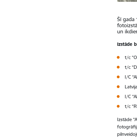
Šī gada 
fotoizst
un ikdie
Izstāde 
t/c “O
t/c “
I/C “
Latvij
I/C “
t/c “
Izstāde “
fotogrāfi
pilnveido