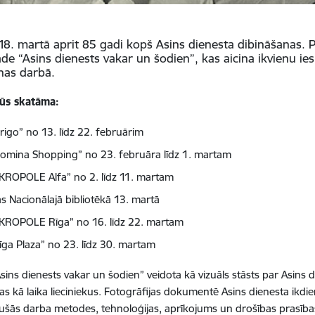
18. martā aprit 85 gadi kopš Asins dienesta dibināšanas. Pa
āde “Asins dienests vakar un šodien”, kas aicina ikvienu ies
nas darbā.
būs skatāma:
rigo” no 13. līdz 22. februārim
Domina Shopping” no 23. februāra līdz 1. martam
AKROPOLE Alfa” no 2. līdz 11. martam
as Nacionālajā bibliotēkā 13. martā
AKROPOLE Rīga” no 16. līdz 22. martam
Rīga Plaza” no 23. līdz 30. martam
Asins dienests vakar un šodien” veidota kā vizuāls stāsts par Asins d
jas kā laika lieciniekus. Fotogrāfijas dokumentē Asins dienesta ikdien
jušās darba metodes, tehnoloģijas, aprīkojums un drošības prasības.