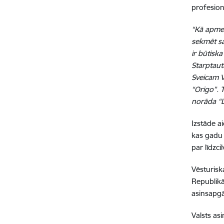
profesion
“Kā apmek
sekmēt sa
ir būtiska
Starptauti
Sveicam V
“Origo”. 
norāda “L
Izstāde ai
kas gadu 
par līdzc
Vēsturisk
Republikā
asinsapgā
Valsts as