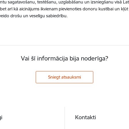
u sagatavošanu, testēšanu, uzglabāšanu un izsniegšanu visā Latvij
 bet arī kā aicinājums ikvienam pievienoties donoru kustībai un kļūt 
 veido drošu un veselīgu sabiedrību.
Vai šī informācija bija noderīga?
Sniegt atsauksmi
i
Kontakti