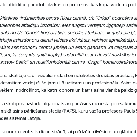
ālu atbildību, parādot cilvēkus un procesus, kas kopā veido nepārtr
lētākais tirdzniecības centrs Rīgas centrā, t/c “Origo” nodrošina i
biedrības atbildīgu līdzdalību. Mēs augstu vērtējam ilggadējo sada
 daļa no t/c “Origo” korporatīvās sociālās atbildības. Ik gadu pie t/
skajai asinsdonoru dienai veltītas aktivitātes, veicinot apmeklētāju,
alsts asinsdonoru centru jubilejā un esam gandarīti, ka ceļojošās iz
Ticam, ka šo gadu gaitā kopīgā sadarbībā esam devuši nozīmīgu ieg
instow Baltic” un multifunkcionālā centra “Origo” komercdirektore
cina skatītāju caur vizuāliem stāstiem ielūkoties drošības prasībās, k
desmitiem veidojuši šo jomu kā uzticamu un profesionālu. Asins d
ilvēkiem, nodrošinot, ka katrs donors un katra asins vienība palīdz g
ajā skatījumā izstādē atgādināts arī par Asins dienesta pirmsākumi
niskā asins pārliešanas stacija (RAPS), kuru vadīja profesors Pauls
des sistēmai Latvijā.
insdonoru centrs ik dienu strādā, lai palīdzētu cilvēkiem un glābtu 