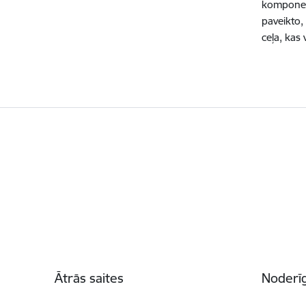
komponent
paveikto,
ceļa, kas
Kājene
Ātrās saites
Noderīg